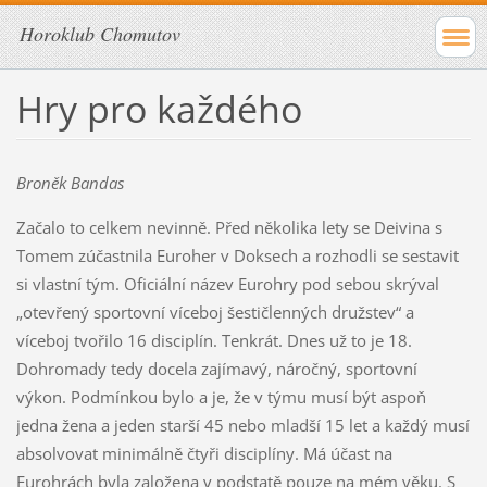
Horoklub Chomutov
Hry pro každého
Broněk Bandas
Začalo to celkem nevinně. Před několika lety se Deivina s
Tomem zúčastnila Euroher v Doksech a rozhodli se sestavit
si vlastní tým. Oficiální název Eurohry pod sebou skrýval
„otevřený sportovní víceboj šestičlenných družstev“ a
víceboj tvořilo 16 disciplín. Tenkrát. Dnes už to je 18.
Dohromady tedy docela zajímavý, náročný, sportovní
výkon. Podmínkou bylo a je, že v týmu musí být aspoň
jedna žena a jeden starší 45 nebo mladší 15 let a každý musí
absolvovat minimálně čtyři disciplíny. Má účast na
Eurohrách byla založena v podstatě pouze na mém věku. S