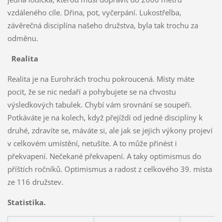
vzdáleného cíle. Dřina, pot, vyčerpání. Lukostřelba,
závěrečná disciplína našeho družstva, byla tak trochu za
odměnu.
Realita
Realita je na Eurohrách trochu pokroucená. Místy máte
pocit, že se nic nedaří a pohybujete se na chvostu
výsledkových tabulek. Chybí vám srovnání se soupeři.
Potkáváte je na kolech, když přejíždí od jedné disciplíny k
druhé, zdravíte se, máváte si, ale jak se jejich výkony projeví
v celkovém umístění, netušíte. A to může přinést i
překvapení. Nečekané překvapení. A taky optimismus do
příštích ročníků. Optimismus a radost z celkového 39. místa
ze 116 družstev.
Statistika.