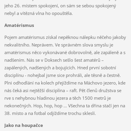
jeho 26. místem spokojení, on sám se sebou spokojený
nebyl a vítězná vlna ho opouštěla.
Amatérismus
Pojem amatérismus získal nepěknou nálepku něčeho jakoby
nekvalitního. Neprávem. Ve správném slova smyslu je
amatérismus něco vykonávané dobrovolně, ale zapáleně a s
nadšením. Nás se v Doksech sešlo šest amatérů –
zapálených, nadšených a bojujících. Hned první sobotní
disciplínu - nohejbal jsme sice prohráli, ale těsně a čestně.
Plni odhodlání na kolech přejíždíme na Máchovo jezero, kde
nás čeká asi nejtěžší disciplína – raft. Pět členů družstva se
rve s nehybnou hladinou jezera a těch 1500 metrů je
nekonečných. Hop, hop, hop ... Všechna ta dřina stačí jen na
38. místo a na fotbal odjíždíme trochu skleslí.
Jako na houpačce