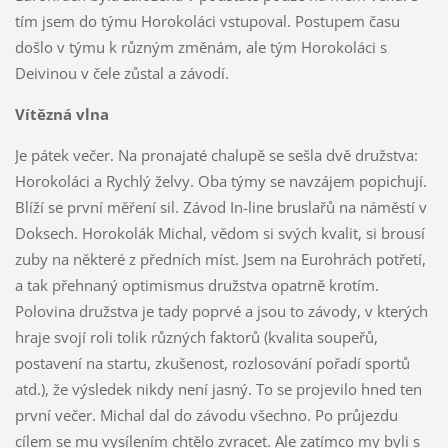
tím jsem do týmu Horokoláci vstupoval. Postupem času
došlo v týmu k různým změnám, ale tým Horokoláci s
Deivinou v čele zůstal a závodí.
Vítězná vlna
Je pátek večer. Na pronajaté chalupě se sešla dvě družstva:
Horokoláci a Rychlý želvy. Oba týmy se navzájem popichují.
Blíží se první měření sil. Závod In-line bruslařů na náměstí v
Doksech. Horokolák Michal, vědom si svých kvalit, si brousí
zuby na některé z předních míst. Jsem na Eurohrách potřetí,
a tak přehnaný optimismus družstva opatrně krotím.
Polovina družstva je tady poprvé a jsou to závody, v kterých
hraje svojí roli tolik různých faktorů (kvalita soupeřů,
postavení na startu, zkušenost, rozlosování pořadí sportů
atd.), že výsledek nikdy není jasný. To se projevilo hned ten
první večer. Michal dal do závodu všechno. Po průjezdu
cílem se mu vysílením chtělo zvracet. Ale zatímco my byli s