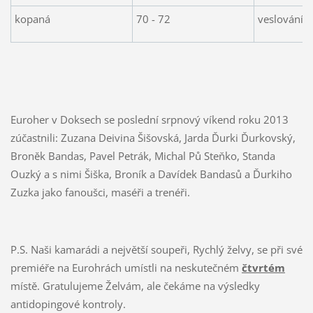
kopaná
70 - 72
veslování
Euroher v Doksech se poslední srpnový víkend roku 2013
zúčastnili: Zuzana Deivina Šišovská, Jarda Ďurki Ďurkovský,
Broněk Bandas, Pavel Petrák, Michal Pů Steňko, Standa
Ouzký a s nimi Šiška, Broník a Davídek Bandasů a Ďurkiho
Zuzka jako fanoušci, maséři a trenéři.
P.S. Naši kamarádi a největší soupeři, Rychlý želvy, se při své
premiéře na Eurohrách umístli na neskutečném
čtvrtém
místě. Gratulujeme Želvám, ale čekáme na výsledky
antidopingové kontroly.