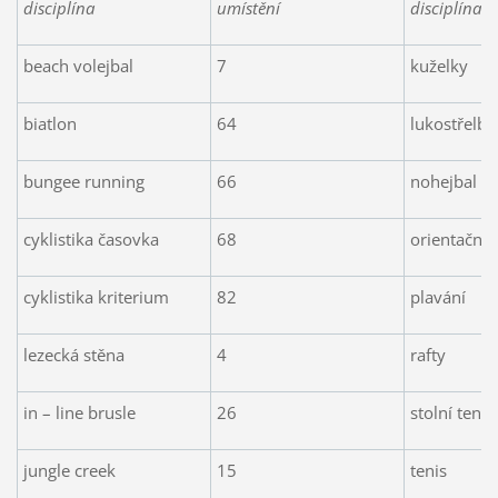
disciplína
umístění
disciplína
beach volejbal
7
kuželky
biatlon
64
lukostřelba
bungee running
66
nohejbal
cyklistika časovka
68
orientační 
cyklistika kriterium
82
plavání
lezecká stěna
4
rafty
in – line brusle
26
stolní tenis
jungle creek
15
tenis