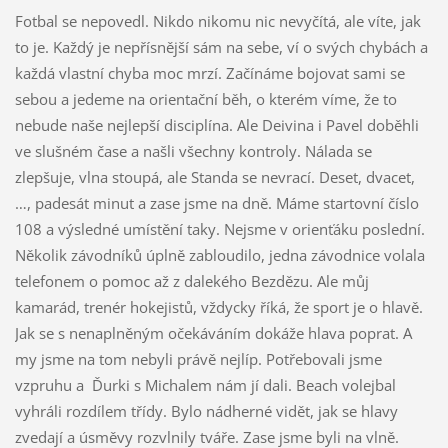
Fotbal se nepovedl. Nikdo nikomu nic nevyčítá, ale víte, jak
to je. Každý je nepřísnější sám na sebe, ví o svých chybách a
každá vlastní chyba moc mrzí. Začínáme bojovat sami se
sebou a jedeme na orientační běh, o kterém víme, že to
nebude naše nejlepší disciplína. Ale Deivina i Pavel doběhli
ve slušném čase a našli všechny kontroly. Nálada se
zlepšuje, vlna stoupá, ale Standa se nevrací. Deset, dvacet,
…, padesát minut a zase jsme na dně. Máme startovní číslo
108 a výsledné umístění taky. Nejsme v orienťáku poslední.
Několik závodníků úplně zabloudilo, jedna závodnice volala
telefonem o pomoc až z dalekého Bezdězu. Ale můj
kamarád, trenér hokejistů, vždycky říká, že sport je o hlavě.
Jak se s nenaplněným očekáváním dokáže hlava poprat. A
my jsme na tom nebyli právě nejlíp. Potřebovali jsme
vzpruhu a Ďurki s Michalem nám jí dali. Beach volejbal
vyhráli rozdílem třídy. Bylo nádherné vidět, jak se hlavy
zvedají a úsměvy rozvlnily tváře. Zase jsme byli na vlně.