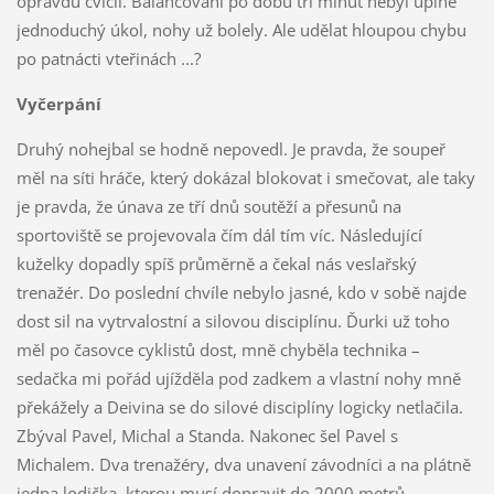
opravdu cvičil. Balancování po dobu tří minut nebyl úplně
jednoduchý úkol, nohy už bolely. Ale udělat hloupou chybu
po patnácti vteřinách ...?
Vyčerpání
Druhý nohejbal se hodně nepovedl. Je pravda, že soupeř
měl na síti hráče, který dokázal blokovat i smečovat, ale taky
je pravda, že únava ze tří dnů soutěží a přesunů na
sportoviště se projevovala čím dál tím víc. Následující
kuželky dopadly spíš průměrně a čekal nás veslařský
trenažér. Do poslední chvíle nebylo jasné, kdo v sobě najde
dost sil na vytrvalostní a silovou disciplínu. Ďurki už toho
měl po časovce cyklistů dost, mně chyběla technika –
sedačka mi pořád ujížděla pod zadkem a vlastní nohy mně
překážely a Deivina se do silové disciplíny logicky netlačila.
Zbýval Pavel, Michal a Standa. Nakonec šel Pavel s
Michalem. Dva trenažéry, dva unavení závodníci a na plátně
jedna lodička, kterou musí dopravit do 2000 metrů