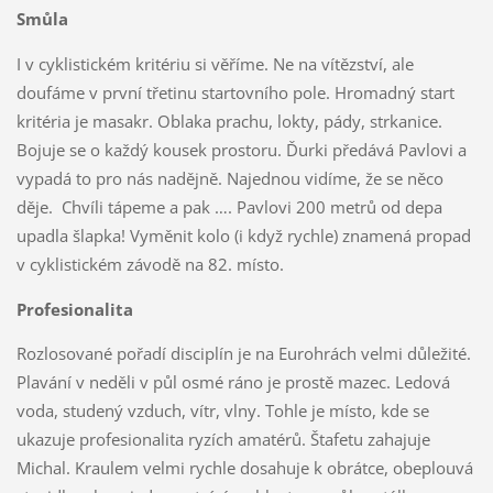
Smůla
I v cyklistickém kritériu si věříme. Ne na vítězství, ale
doufáme v první třetinu startovního pole. Hromadný start
kritéria je masakr. Oblaka prachu, lokty, pády, strkanice.
Bojuje se o každý kousek prostoru. Ďurki předává Pavlovi a
vypadá to pro nás nadějně. Najednou vidíme, že se něco
děje. Chvíli tápeme a pak …. Pavlovi 200 metrů od depa
upadla šlapka! Vyměnit kolo (i když rychle) znamená propad
v cyklistickém závodě na 82. místo.
Profesionalita
Rozlosované pořadí disciplín je na Eurohrách velmi důležité.
Plavání v neděli v půl osmé ráno je prostě mazec. Ledová
voda, studený vzduch, vítr, vlny. Tohle je místo, kde se
ukazuje profesionalita ryzích amatérů. Štafetu zahajuje
Michal. Kraulem velmi rychle dosahuje k obrátce, obeplouvá