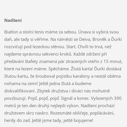
Nadšení
Biatlon a stolní tenis máme za sebou. Únava si vybírá svou
daň, ale tady si věříme. Na náměstí se Deiva, Broněk a Ďurki
rozcvičují pod lezeckou stěnou. Start. Chvíli to trvá, než
najdeme správnou sekvenci kroků. Každé zdržení při
předávání štafety znamená pár ztracených vteřin z 15 minut,
které na lezení máme. Spěcháme. Žlutá karta! Ďurki dostává
žlutou kartu, že šrouboval pojistku karabiny a nestál oběma
nohama na zemi! Ještě jedna žlutá a budeme
diskvalifikovaní. Zbytek družstva i diváci nás mohutně
povzbuzují. Pojď, pojď, pojď. Signál a konec. Vylezených 390
metrů je ten den druhý nejlepší výkon. Nadšení prochází
družstvem skrz naskrz. Rozesmáté obličeje, poplácávání,
herdy do zad. Ještě jsme tady, ještě bojujeme!