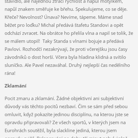
stavidlo, ale najednou ztrácí rychlost a napůl motýlkem,
napůl znakem směřuje ke břehu. Spekulujeme, co se děje.
Křeče? Nevolnost? Únava? Nevíme, tápeme. Máme snad
běžet pro loďku? Michal předává štafetu Standovi a opět
odchází zvracet. Na obrátce ho přelila vlna a napil se tolik, že
se málem utopil! Taky Standa s vlnami bojuje a předává
Pavlovi. Rozhodčí nezakrývají, že proti včerejšku jsou časy
závodníků o dost horší. Včera byla hladina klidná a svítilo
sluníčko. Ale Pavel nezaváhal. Druhý nejlepší čas nedělního
rána!
Zklamání
Pocit zmaru a zklamání. Žádné objektivní ani subjektivní
důvody vás těchto pocitů nezbaví. Čím se sám před sebou
omluvit, když pokazíte jedinou disciplínu, na kterou jste se
opravdu připravovali? Ze všech sportů, v kterých jsem na
Eurohrách soutěžil, byla slackline jediná, kterou jsem