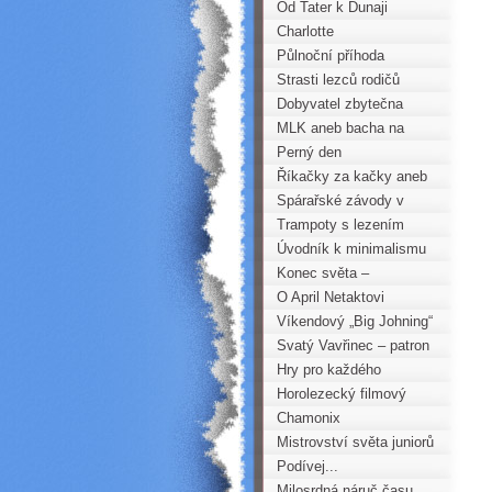
Od Tater k Dunaji
Charlotte
Půlnoční příhoda
Strasti lezců rodičů
Dobyvatel zbytečna
MLK aneb bacha na
plusy
Perný den
krušnohorského vůdce
Říkačky za kačky aneb
zlidovělá rčení v
Spárařské závody v
horolezectví
Praze
Trampoty s lezením
Úvodník k minimalismu
Konec světa –
ZRUŠENO
O April Netaktovi
Víkendový „Big Johning“
Svatý Vavřinec – patron
horolezců
Hry pro každého
Horolezecký filmový
festival
Chamonix
Mistrovství světa juniorů
2013 Central Saanich
Podívej...
Milosrdná náruč času