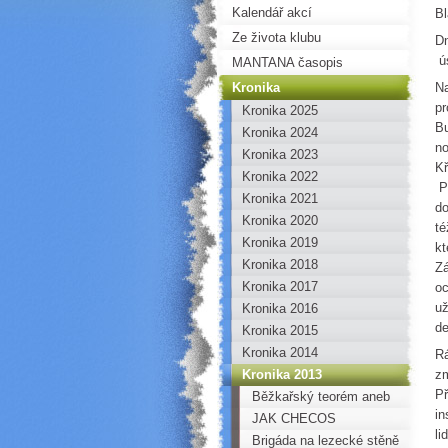
Kalendář akcí
Bl
Ze života klubu
Dn
ús
MANTANA časopis
Kronika
Na
pr
Kronika 2025
Bu
Kronika 2024
no
Kronika 2023
Kř
Kronika 2022
Pe
Kronika 2021
do
Kronika 2020
té
Kronika 2019
kt
Kronika 2018
Zá
Kronika 2017
oc
už
Kronika 2016
de
Kronika 2015
Kronika 2014
Rá
Kronika 2013
zm
Př
Běžkařský teorém aneb
in
jak (se) namazat!
JAK CHECOS
li
BANDITOS DOBÝVALI
Brigáda na lezecké stěně