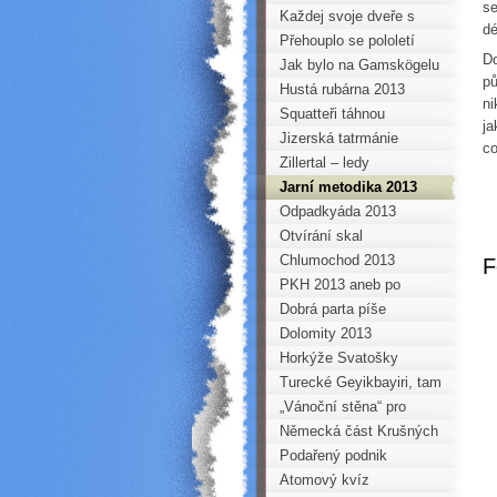
se
VRCHOLY AND ANEB
Horoklubu na gymnáziu v
Každej svoje dveře s
dé
PERUÁNSKÝ TROJBOJ
Kadani
hrůzou zamyká...
Přehouplo se pololetí
Do
Jak bylo na Gamskögelu
pů
Hustá rubárna 2013
ni
Squatteři táhnou
ja
Jizerská tatrmánie
co
Zillertal – ledy
Jarní metodika 2013
Odpadkyáda 2013
Otvírání skal
Chlumochod 2013
F
PKH 2013 aneb po
hřebenech Krušných hor
Dobrá parta píše
na běžkách
nezapomenutelné příběhy
Dolomity 2013
Horkýže Svatošky
Turecké Geyikbayiri, tam
se určitě vrátím
„Vánoční stěna“ pro
mládež a děti Horoklubu
Německá část Krušných
hor na kole
Podařený podnik
Atomový kvíz