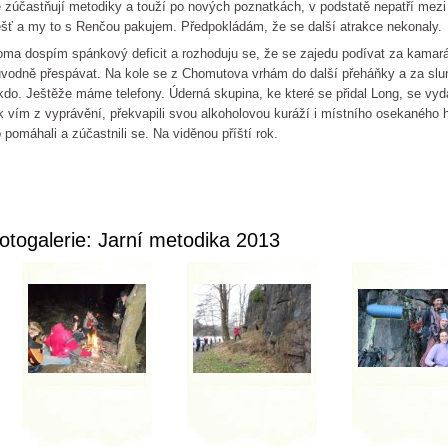
 zúčastňují metodiky a touží po nových poznatkách, v podstatě nepatří mezi
šť a my to s Renčou pakujem. Předpokládám, že se další atrakce nekonaly.
ma dospím spánkový deficit a rozhoduju se, že se zajedu podívat za kamarád
vodně přespávat. Na kole se z Chomutova vrhám do další přeháňky a za slun
kdo. Ještěže máme telefony. Úderná skupina, ke které se přidal Long, se v
k vím z vyprávění, překvapili svou alkoholovou kuráží i místního osekaného 
 pomáhali a zúčastnili se. Na viděnou příští rok.
otogalerie: Jarní metodika 2013