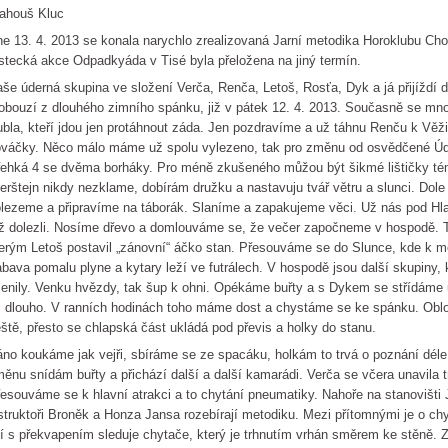
ahouš Kluc
e 13. 4. 2013 se konala narychlo zrealizovaná Jarní metodika Horoklubu Ch
tecká akce Odpadkyáda v Tisé byla přeložena na jiný termín.
še úderná skupina ve složení Verča, Renča, Letoš, Rosťa, Dyk a já přijíždí d
obouzí z dlouhého zimního spánku, již v pátek 12. 4. 2013. Současně se mno
bla, kteří jdou jen protáhnout záda. Jen pozdravíme a už táhnu Renču k Věž
váčky. Něco málo máme už spolu vylezeno, tak pro změnu od osvědčené Údol
ehká 4 se dvěma borháky. Pro méně zkušeného můžou být šikmé lištičky té
rštejn nikdy nezklame, dobírám družku a nastavuju tvář větru a slunci. Dole 
lezeme a připravíme na táborák. Slaníme a zapakujeme věci. Už nás pod Hl
ž dolezli. Nosíme dřevo a domlouváme se, že večer započneme v hospodě. Te
erým Letoš postavil „zánovní“ áčko stan. Přesouváme se do Slunce, kde k m
bava pomalu plyne a kytary leží ve futrálech. V hospodě jsou další skupiny,
enily. Venku hvězdy, tak šup k ohni. Opékáme buřty a s Dykem se střídáme
 dlouho. V ranních hodinách toho máme dost a chystáme se ke spánku. Obl
ště, přesto se chlapská část ukládá pod převis a holky do stanu.
no koukáme jak vejři, sbíráme se ze spacáku, holkám to trvá o poznání déle.
ěnu snídám buřty a přichází další a další kamarádi. Verča se včera unavila 
esouváme se k hlavní atrakci a to chytání pneumatiky. Nahoře na stanovišti J
struktoři Broněk a Honza Jansa rozebírají metodiku. Mezi přítomnými je o ch
dí s překvapením sleduje chytače, který je trhnutím vrhán směrem ke stěně. Za