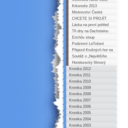
Krkonoše 2013
Mistrovství České
republiky mládeže v
CHCETE SI PROJÍT
Písku 2013
BESKYDY? Dejte si
Láska na první pohled
BESKYDSKOU
aneb deset poznatků z
Tři dny na Dachsteinu
SEDMIČKU
prvního rande s
Erichův sloup
Vysokými Tatrami
Podzimní LeTošení
Přejezd Krušných hor na
kole 2013
Soutěž o „Největšího
škodiče Horoklubu roku
Horolezecký filmový
Kronika 2012
2013“
festival
Kronika 2011
Kronika 2010
Kronika 2009
Kronika 2008
Kronika 2007
Kronika 2006
Kronika 2005
Kronika 2004
Kronika 2003