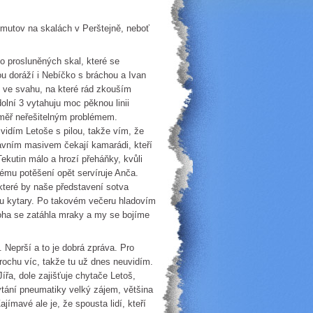
omutov na skalách v Perštejně, neboť
o prosluněných skal, které se
u doráží i Nebíčko s bráchou a Ivan
i ve svahu, na které rád zkouším
ní 3 vytahuju moc pěknou linii
měř neřešitelným problémem.
vidím Letoše s pilou, takže vím, že
avním masivem čekají kamarádi, kteří
kutin málo a hrozí přeháňky, kvůli
ému potěšení opět servíruje Anča.
 které by naše představení sotva
 u kytary. Po takovém večeru hladovím
oha se zatáhla mraky a my se bojíme
 Neprší a to je dobrá zpráva. Pro
trochu víc, takže tu už dnes neuvidím.
ířa, dole zajišťuje chytače Letoš,
ytání pneumatiky velký zájem, většina
jímavé ale je, že spousta lidí, kteří