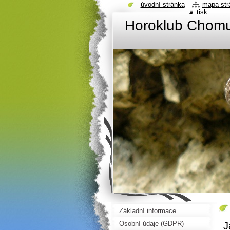
úvodní stránka
mapa str
tisk
Horoklub Chom
Základní informace
Osobní údaje (GDPR)
J