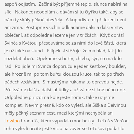
aspoň odjistím. Začíná být příjemné teplo, slunce nabírá na
síle. Nakonec neodolám a dávám si tu čtyřku také, aby se
nám ty skály pěkně otevřely. A kupodivu mi při lezení není
ani zima. Postupně všichni odkládáme další a další vrstvy
oblečení, až odpoledne lezeme jen v tričkách. Když doráží
Svinča s Květou, přesouváme se za nimi do levé části, která
je už také na slunci. Filípek si stěžuje, že má hlad, tak jdu
rozdělat oheň. Opékáme si buřty, chleba, sýr, co má kdo
rád. Po jídle mi Svinča doporučuje jeden šestkový boulder,
ale hrozně mi po tom buřtu kloužou kruce, tak to po třech
pádech vzdávám. S mastnýma rukama to opravdu nejde.
Přelézáme další a další lahůdky a užíváme si krásného dne.
Odpoledne přijíždí na kole ještě Tomík, takže už jsme
komplet. Nevím přesně, kdo co vylezl, ale Šiška s Deivinou
měly pěkný seznam cest, mezi kterými nechyběla ani
Löwiho
hrana 7-, která vypadala moc hezky. LeToš s Verčou
toho vylezli určitě ještě víc a na závěr se LeTošovi podařilo