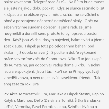
nakrokovat cestu Telegraf road 8+/9-. Na RP to bude muset
ale ještě nějakou dobu počkat. Když se slunce začínalo blížit
k západu a na obloze vysvitl měsíc, scházíme se všichni u
ohně a pozorujeme nádherně nasvětlené skály. Opět na
sebe vrstvíme sundané oblečení a jsme rádi, že jsme
nevyměkli a dorazili sem, protože to byl opravdu parádní
den. Když jsou všichni dosyta najedeni, balíme věci a jdeme
zpět k autu. Filípek je totiž po celodenním běhání pod
skalami již docela unavený. S pocitem dobře vykonané
práce se vracíme zpět do Chomutova. Někteří to jdou zapít
do Rumštajnu, jiní odpočívají raději doma u krbu. Všichni
jsou ale spokojeni. Jsou i tací, kteří se na Přílepy vydávají
v neděli znovu, a není to jen kvůli zaseklému friendu. Tak
ahoj zase za rok. Jířa
PS: Akce se zúčastnili: Jířa, Maruška a Filípek Šťastní, Pepíno
Kotyk s Martinou, DeTo (Deivina a Tomík), Šiška Bandaska,
LeToš, Veronika, Pavel Petrák s Lídou, Svinča s Květou a