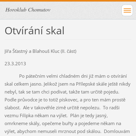
Horoklub Chomutov
Otvírání skal
Jířa Šťastný a Blahouš Kluc (II. část)
23.3.2013
Po pátečním velmi chladném dni již mám o otvírání
skal celkem jasno. Jelikož jsem na Přílepské skále ještě nikdy
nebyl, tak se tam chci podívat, takže tam určitě pojedu.
Podle průvodce je to totiž pískovec, a pro ten mám prostě
slabost. Ale v takovéhle zimě určitě nepolezu. To radši
vezmu Filípka někam na výlet. Plán je tedy jasný,
omrkneme skály, opečeme buřty a pojedeme někam na
výlet, abychom nemuseli mrznout pod skálou. Domlouvám