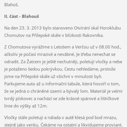
Blahoš.
II. část - Blahouš
Na den 23. 3. 2013 bylo stanoveno Otvírání skal Horoklubu
Chomutov na Přílepské skále v blízkosti Rakovníka.
Z Chomutova vyrážíme s Letošem a Verčou už v 08.00 hod.,
ačkoliv je počasí mrazivé a nevábné. Je třeba nenechat se
odradit. Za Žatcem je ještě nechutněji, poletují vločky a nebe
je potaženo šedou pokrývkou. Cestu nehledáme, protože
jsme na Přílepské skále už všichni v minulosti byli.
Parkujeme auto až u informační tabule, která hovoří o tom,
že se jedná o chráněné území a bývalý lom. Materiál je velmi
tvrdý pískovec a nachází se zde krásné spárové a lištičkové
linie do výšky až 12m.
Vločky stále poletují a nálada v autě klesá pod bod mrazu,
stejně jako venku. Čekáme na ostatní a likvidujeme proviant.