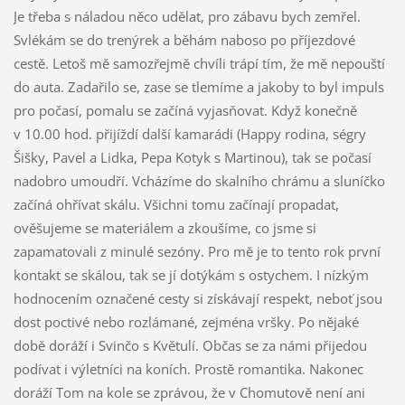
Je třeba s náladou něco udělat, pro zábavu bych zemřel.
Svlékám se do trenýrek a běhám naboso po příjezdové
cestě. Letoš mě samozřejmě chvíli trápí tím, že mě nepouští
do auta. Zadařilo se, zase se tlemíme a jakoby to byl impuls
pro počasí, pomalu se začíná vyjasňovat. Když konečně
v 10.00 hod. přijíždí další kamarádi (Happy rodina, ségry
Šišky, Pavel a Lidka, Pepa Kotyk s Martinou), tak se počasí
nadobro umoudří. Vcházíme do skalního chrámu a sluníčko
začíná ohřívat skálu. Všichni tomu začínají propadat,
ověšujeme se materiálem a zkoušíme, co jsme si
zapamatovali z minulé sezóny. Pro mě je to tento rok první
kontakt se skálou, tak se jí dotýkám s ostychem. I nízkým
hodnocením označené cesty si získávají respekt, neboť jsou
dost poctivé nebo rozlámané, zejména vršky. Po nějaké
době doráží i Svinčo s Květulí. Občas se za námi přijedou
podívat i výletníci na koních. Prostě romantika. Nakonec
doráží Tom na kole se zprávou, že v Chomutově není ani