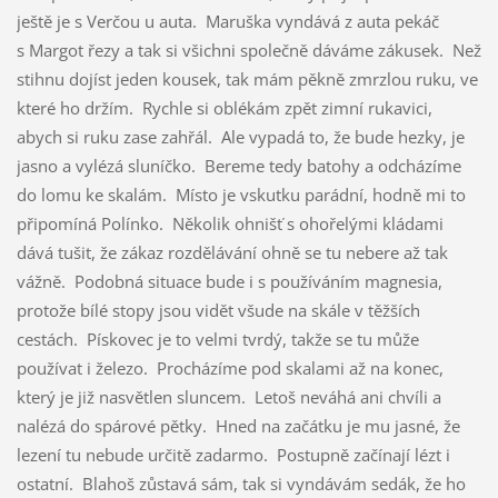
ještě je s Verčou u auta. Maruška vyndává z auta pekáč
s Margot řezy a tak si všichni společně dáváme zákusek. Než
stihnu dojíst jeden kousek, tak mám pěkně zmrzlou ruku, ve
které ho držím. Rychle si oblékám zpět zimní rukavici,
abych si ruku zase zahřál. Ale vypadá to, že bude hezky, je
jasno a vylézá sluníčko. Bereme tedy batohy a odcházíme
do lomu ke skalám. Místo je vskutku parádní, hodně mi to
připomíná Polínko. Několik ohnišť s ohořelými kládami
dává tušit, že zákaz rozdělávání ohně se tu nebere až tak
vážně. Podobná situace bude i s používáním magnesia,
protože bílé stopy jsou vidět všude na skále v těžších
cestách. Pískovec je to velmi tvrdý, takže se tu může
používat i železo. Procházíme pod skalami až na konec,
který je již nasvětlen sluncem. Letoš neváhá ani chvíli a
nalézá do spárové pětky. Hned na začátku je mu jasné, že
lezení tu nebude určitě zadarmo. Postupně začínají lézt i
ostatní. Blahoš zůstavá sám, tak si vyndávám sedák, že ho