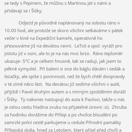
se tedy s Pepínem, že můžou s Martinou jet s námi a
přidávají se i Šišky.
Odjezd je původně naplánovaný na sobotu ráno v
10.00 hod, ale protože se skoro všichni setkáváme v pátek
večer v kině na Expediční kameře, operativně ho
přesouváme již na devátou ranní. LeToš a spol. vyráží pro
jistotu již v osm, ale to je na nás moc brzo. Ráno teploměr
ukazuje -5°C a je celkem hnusně, tak se raduji, jak jsem to
pěkně vymyslel. Při balení si sice do báglu dávám i sedák a
lezačky, ale spíše z povinnosti, než že bych chtěl doopravdy
v té zimě něco lézt. Na devátou již sedíme všichni v autě,
přijíždí i Pavel druhým autem a s mírným zpožděním doráží
i Šišky. Ty nakonec nastupují do auta k Pavlovi, takže u nás
je celou cestu hladina zvuku na přijatelné úrovni :o). Zhruba
za hodinku dorážíme do Přílep a po chvilce bloudění po
zamrzlé polní cestě parkujeme u cedule Přírodní památky
Přílepská skála, hned za Letošem, který přijel před chvílí a