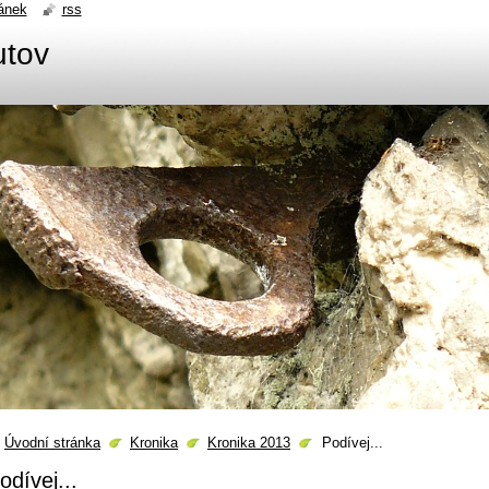
ánek
rss
utov
Úvodní stránka
Kronika
Kronika 2013
Podívej...
odívej...