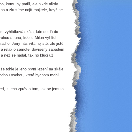
o, komu by patřil, ale nikde nikdo.
o a zkusíme najít majitele, když se
am vyhlídková skála, kde se dá do
uhou stranu, kde si Milan vyhlídl
adilo. Jerry nás vítá nejistě, ale jistě
ní a relax o samotě, dovršený západem
 a než se nadál, tak ho kluci už
e tohle je jeho první lezení na skále.
vhodnou osobou, které bychom mohli
eď, z jeho zpráv o tom, jak se jemu a