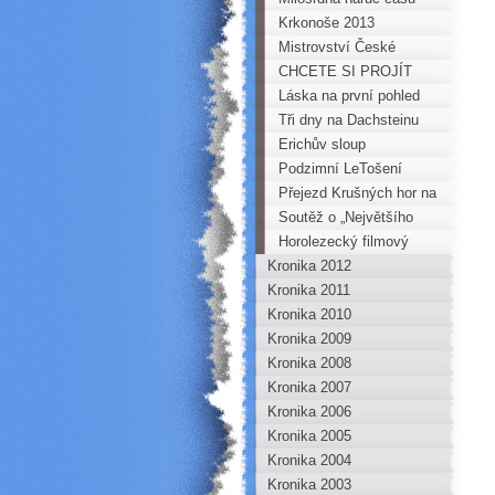
Krkonoše 2013
Mistrovství České
republiky mládeže v
CHCETE SI PROJÍT
Písku 2013
BESKYDY? Dejte si
Láska na první pohled
BESKYDSKOU
aneb deset poznatků z
Tři dny na Dachsteinu
SEDMIČKU
prvního rande s
Erichův sloup
Vysokými Tatrami
Podzimní LeTošení
Přejezd Krušných hor na
kole 2013
Soutěž o „Největšího
škodiče Horoklubu roku
Horolezecký filmový
Kronika 2012
2013“
festival
Kronika 2011
Kronika 2010
Kronika 2009
Kronika 2008
Kronika 2007
Kronika 2006
Kronika 2005
Kronika 2004
Kronika 2003