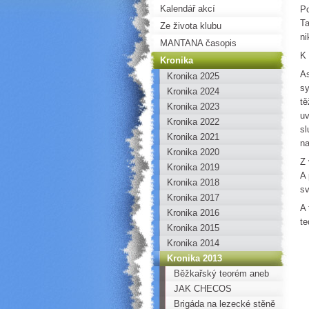
Kalendář akcí
Po
Ta
Ze života klubu
ni
MANTANA časopis
K 
Kronika
As
Kronika 2025
sy
Kronika 2024
tě
Kronika 2023
uv
Kronika 2022
sl
Kronika 2021
na
Kronika 2020
Z 
Kronika 2019
A 
Kronika 2018
sv
Kronika 2017
A 
Kronika 2016
te
Kronika 2015
Kronika 2014
Kronika 2013
Běžkařský teorém aneb
jak (se) namazat!
JAK CHECOS
BANDITOS DOBÝVALI
Brigáda na lezecké stěně