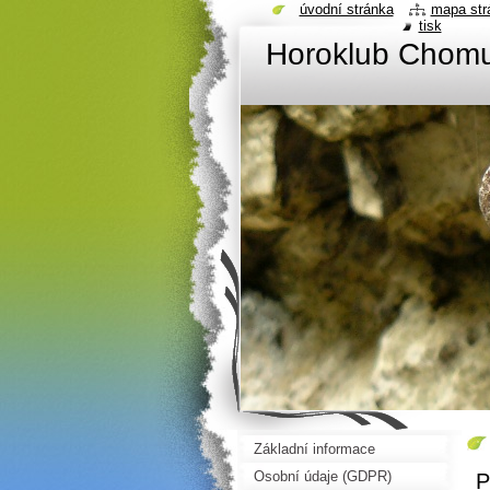
úvodní stránka
mapa str
tisk
Horoklub Chom
Základní informace
Osobní údaje (GDPR)
P