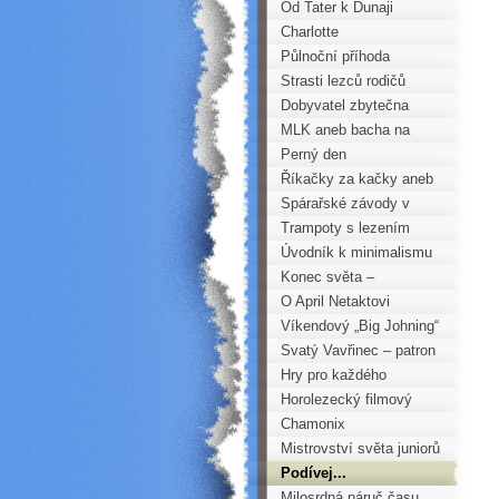
Od Tater k Dunaji
Charlotte
Půlnoční příhoda
Strasti lezců rodičů
Dobyvatel zbytečna
MLK aneb bacha na
plusy
Perný den
krušnohorského vůdce
Říkačky za kačky aneb
zlidovělá rčení v
Spárařské závody v
horolezectví
Praze
Trampoty s lezením
Úvodník k minimalismu
Konec světa –
ZRUŠENO
O April Netaktovi
Víkendový „Big Johning“
Svatý Vavřinec – patron
horolezců
Hry pro každého
Horolezecký filmový
festival
Chamonix
Mistrovství světa juniorů
2013 Central Saanich
Podívej...
Milosrdná náruč času