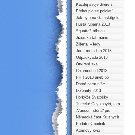
VRCHOLY AND ANEB
Horoklubu na gymnáziu v
Každej svoje dveře s
PERUÁNSKÝ TROJBOJ
Kadani
hrůzou zamyká...
Přehouplo se pololetí
Jak bylo na Gamskögelu
Hustá rubárna 2013
Squatteři táhnou
Jizerská tatrmánie
Zillertal – ledy
Jarní metodika 2013
Odpadkyáda 2013
Otvírání skal
Chlumochod 2013
PKH 2013 aneb po
hřebenech Krušných hor
Dobrá parta píše
na běžkách
nezapomenutelné příběhy
Dolomity 2013
Horkýže Svatošky
Turecké Geyikbayiri, tam
se určitě vrátím
„Vánoční stěna“ pro
mládež a děti Horoklubu
Německá část Krušných
hor na kole
Podařený podnik
Atomový kvíz