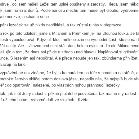
dívej, co jsem našel! Ležel tam úplně opuštěný a zarostlý. Hledal jsem někoh
k jsem ho vzal domů. Podle nánosu mechu tam musel být dlouho, vydrbeme h
kdo neozve, necháme si ho.
páru lezeček se už nikdo nepřihlásil, a tak zůstal u nás v přepravce.
i rok po této události jsme s Milanem a Přemkem jeli na Dlouhou louku. Je t
tosti vyboulderovat. Když už kluci měli oblezenou východní část, šlo se na dr
žší cesty. Ale... Zrovna pod nimi stál stan, kolo a cyklista. To ale Milana neodr
ažujíc o tom, že dnes asi přijde o střechu nad hlavou. Naplánoval si grilová
unce. S lezením asi nepočítal. Ale přece nebude jen tak, zbůhdarma přihlížet,
vazují na lano.
vyprávění se dozvídáme, že byl s kamarádem na túře v horách a na stěně, a ž
protože Jerryho obličej potom doslova jásal, napadlo nás, že nejspíš bude 
ěřit do opatrování nalezené, po vlastních nohou prahnoucí lezečky.
tak, jak měl Jerry radost z pěkně prožitého podvečera, tak máme my radost t
ď už jeho botám, výborně daří ve skalách. Květa