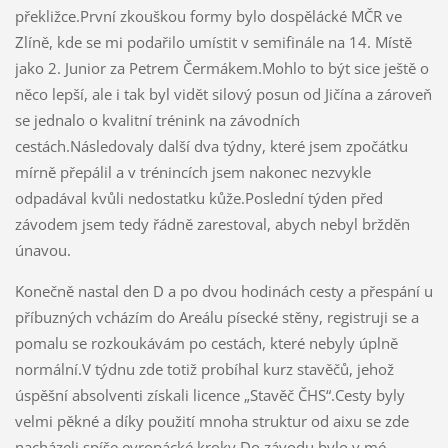
překližce.První zkouškou formy bylo dospělácké MČR ve
Zlíně, kde se mi podařilo umístit v semifinále na 14. Místě
jako 2. Junior za Petrem Čermákem.Mohlo to být sice ještě o
něco lepší, ale i tak byl vidět silový posun od Jičína a zároveň
se jednalo o kvalitní trénink na závodních
cestách.Následovaly další dva týdny, které jsem zpočátku
mírně přepálil a v trénincích jsem nakonec nezvykle
odpadával kvůli nedostatku kůže.Poslední týden před
závodem jsem tedy řádně zarestoval, abych nebyl bržděn
únavou.
Konečně nastal den D a po dvou hodinách cesty a přespání u
příbuzných vcházím do Areálu písecké stěny, registruji se a
pomalu se rozkoukávám po cestách, které nebyly úplně
normální.V týdnu zde totiž probíhal kurz stavěčů, jehož
úspěšní absolventi získali licence „Stavěč ČHS“.Cesty byly
velmi pěkné a díky použití mnoha struktur od aixu se zde
nacházeli spíše evropácké kroky.Do závodu bylo v mé