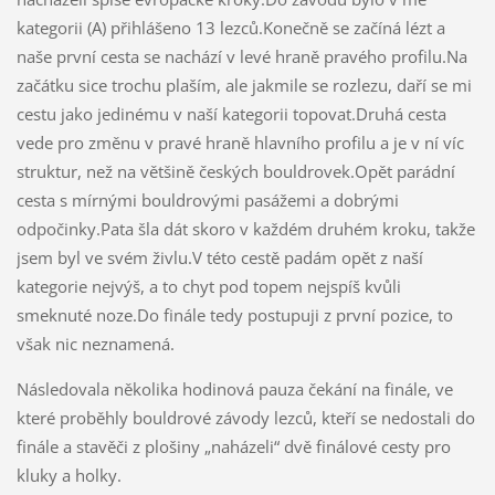
kategorii (A) přihlášeno 13 lezců.Konečně se začíná lézt a
naše první cesta se nachází v levé hraně pravého profilu.Na
začátku sice trochu plaším, ale jakmile se rozlezu, daří se mi
cestu jako jedinému v naší kategorii topovat.Druhá cesta
vede pro změnu v pravé hraně hlavního profilu a je v ní víc
struktur, než na většině českých bouldrovek.Opět parádní
cesta s mírnými bouldrovými pasážemi a dobrými
odpočinky.Pata šla dát skoro v každém druhém kroku, takže
jsem byl ve svém živlu.V této cestě padám opět z naší
kategorie nejvýš, a to chyt pod topem nejspíš kvůli
smeknuté noze.Do finále tedy postupuji z první pozice, to
však nic neznamená.
Následovala několika hodinová pauza čekání na finále, ve
které proběhly bouldrové závody lezců, kteří se nedostali do
finále a stavěči z plošiny „naházeli“ dvě finálové cesty pro
kluky a holky.