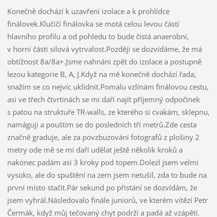
Konečně dochází k uzavření izolace a k prohlídce
finálovek.Klučičí finálovka se motá celou levou částí
hlavního profilu a od pohledu to bude čistá anaerobní,
v horní části silová vytrvalost.Později se dozvídáme, že má
obtížnost 8a/8a+.Jsme nahnáni zpět do izolace a postupně
lezou kategorie B, A, J.Když na mě konečně dochází řada,
snažím se co nejvíc uklidnit.Pomalu vzlínám finálovou cestu,
asi ve třech čtvrtinách se mi daří najít příjemný odpočinek
s patou na struktuře TR-walls, ze kterého si cvakám, sklepnu,
namáguji a pouštím se do posledních tří metrů.Zde cesta
značně graduje, ale za povzbuzování fotografů z plošiny 2
metry ode mě se mi daří udělat ještě několik kroků a
nakonec padám asi 3 kroky pod topem.Dolezl jsem velmi
vysoko, ale do spuštění na zem jsem netušil, zda to bude na
první místo stačit.Pár sekund po přistání se dozvídám, že
jsem vyhrál.Následovalo finále juniorů, ve kterém vítězí Petr
Čermák, když můj tečovaný chyt podrží a padá až vzápětí.