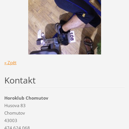
« Zpět
Kontakt
Horoklub Chomutov
Husova 83
Chomutov
43003
474 624 068