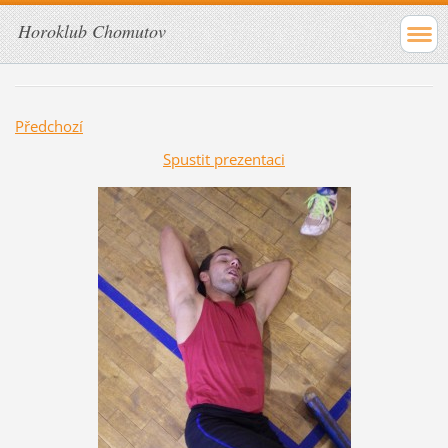
Horoklub Chomutov
Předchozí
Spustit prezentaci