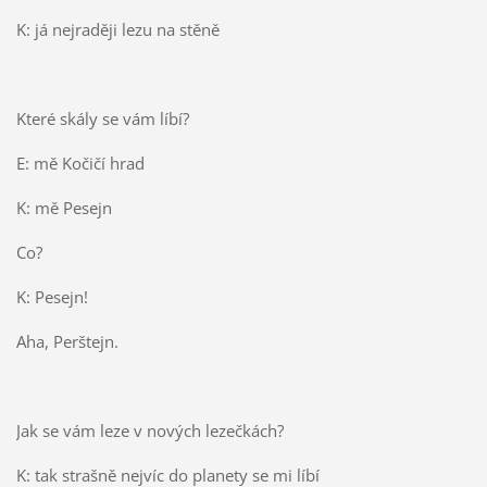
K: já nejraději lezu na stěně
Které skály se vám líbí?
E: mě Kočičí hrad
K: mě Pesejn
Co?
K: Pesejn!
Aha, Perštejn.
Jak se vám leze v nových lezečkách?
K: tak strašně nejvíc do planety se mi líbí