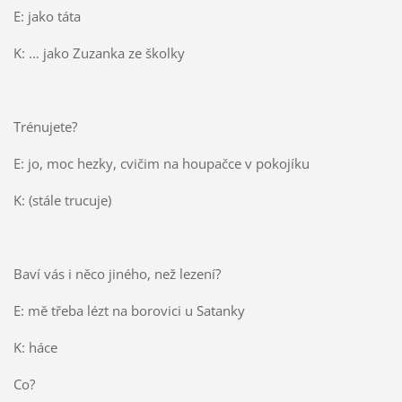
E: jako táta
K: … jako Zuzanka ze školky
Trénujete?
E: jo, moc hezky, cvičim na houpačce v pokojíku
K: (stále trucuje)
Baví vás i něco jiného, než lezení?
E: mě třeba lézt na borovici u Satanky
K: háce
Co?