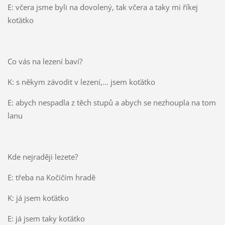
E: včera jsme byli na dovolený, tak včera a taky mi říkej
koťátko
Co vás na lezení baví?
K: s někym závodit v lezení,… jsem koťátko
E: abych nespadla z těch stupů a abych se nezhoupla na tom
lanu
Kde nejraději lezete?
E: třeba na Kočičím hradě
K: já jsem koťátko
E: já jsem taky koťátko