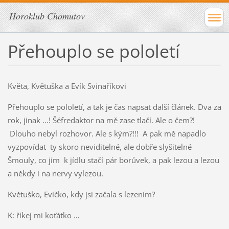
Horoklub Chomutov
Přehouplo se pololetí
Květa, Květuška a Evík Svinaříkovi
Přehouplo se pololetí, a tak je čas napsat další článek. Dva za
rok, jinak …! Šéfredaktor na mě zase tlačí. Ale o čem?!
Dlouho nebyl rozhovor. Ale s kým?!!! A pak mě napadlo
vyzpovídat ty skoro neviditelné, ale dobře slyšitelné
Šmouly, co jim k jídlu stačí pár borůvek, a pak lezou a lezou
a někdy i na nervy vylezou.
Květuško, Evičko, kdy jsi začala s lezením?
K: říkej mi koťátko …