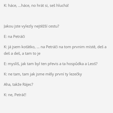
K: háce, …háce, no hrát si, seš hluchá!
Jakou jste vylezly nejtěžší cestu?
E: na Petráči
K: já jsem koťátko, … na Petráči na tom prvnim místě, deš a
deš a deš, a tam to je
E: myslíš, jak tam byl ten převis a ta hospůdka a Leoš?
K: ne tam, tam jak jsme měly první ty lezečky
Aha, takže Rájec?
K: ne, Petráč!