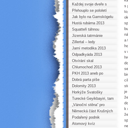
ka
VRCHOLY AND ANEB
Horoklubu na gymnáziu v
Každej svoje dveře s
s 
PERUÁNSKÝ TROJBOJ
Kadani
hrůzou zamyká...
Přehouplo se pololetí
to
Jak bylo na Gamskögelu
ok
Hustá rubárna 2013
sp
bu
Squatteři táhnou
ná
Jizerská tatrmánie
a 
Zillertal – ledy
ho
Jarní metodika 2013
v 
Odpadkyáda 2013
hr
Otvírání skal
do
Chlumochod 2013
se
PKH 2013 aneb po
bi
hřebenech Krušných hor
Dobrá parta píše
cí
na běžkách
nezapomenutelné příběhy
Dolomity 2013
st
je
Horkýže Svatošky
že
Turecké Geyikbayiri, tam
do
se určitě vrátím
„Vánoční stěna“ pro
k 
mládež a děti Horoklubu
Německá část Krušných
že
hor na kole
Podařený podnik
sp
Atomový kvíz
ne