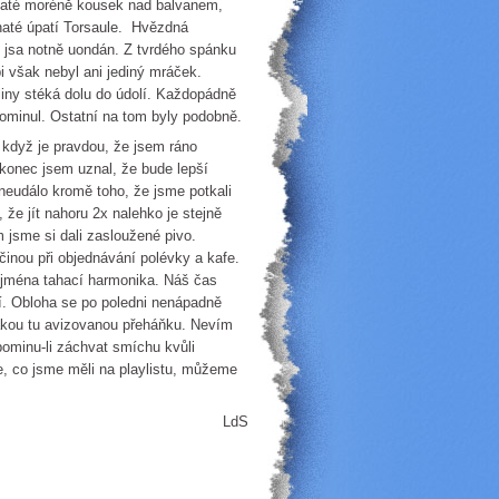
vnaté moréně kousek nad balvanem,
vnaté úpatí Torsaule. Hvězdná
, jsa notně uondán. Z tvrdého spánku
i však nebyl ani jediný mráček.
liny stéká dolu do údolí. Každopádně
ominul. Ostatní na tom byly podobně.
 když je pravdou, že jsem ráno
konec jsem uznal, že bude lepší
 neudálo kromě toho, že jsme potkali
 že jít nahoru 2x nalehko je stejně
 jsme si dali zasloužené pivo.
činou při objednávání polévky a kafe.
zejména tahací harmonika. Náš čas
sí. Obloha se po poledni nenápadně
akou tu avizovanou přeháňku. Nevím
 pominu-li záchvat smíchu kvůli
e, co jsme měli na playlistu, můžeme
LdS