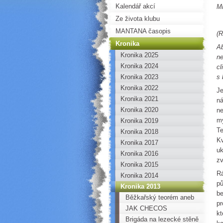
Kalendář akcí
Mi
Ze života klubu
MANTANA časopis
(R
Kronika
Ab
Kronika 2025
ne
Kronika 2024
cl
Kronika 2023
s 
Kronika 2022
Je
Kronika 2021
ná
Kronika 2020
ne
my
Kronika 2019
Te
Kronika 2018
Kv
Kronika 2017
uk
Kronika 2016
z
Kronika 2015
Rá
Kronika 2014
pů
Kronika 2013
be
Běžkařský teorém aneb
pr
jak (se) namazat!
JAK CHECOS
kt
BANDITOS DOBÝVALI
Brigáda na lezecké stěně