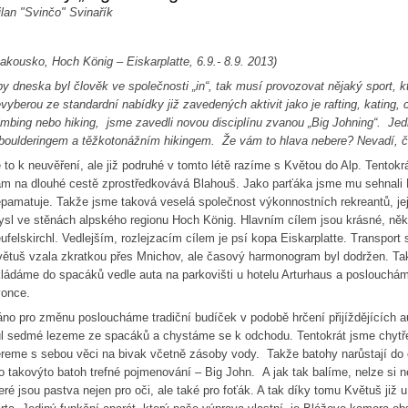
lan "Svinčo" Svinařík
akousko, Hoch König – Eiskarplatte, 6.9.- 8.9. 2013)
y dneska byl člověk ve společnosti „in“, tak musí provozovat nějaký sport, kte
vyberou ze standardní nabídky již zavedených aktivit jako je rafting, kating, 
imbing nebo hiking, jsme zavedli novou disciplínu zvanou „Big Johning“. Je
boulderingem a těžkotonážním hikingem. Že vám to hlava nebere? Nevadí, čt
 to k neuvěření, ale již podruhé v tomto létě razíme s Květou do Alp. Tentokr
m na dlouhé cestě zprostředkovává Blahouš. Jako parťáka jsme mu sehnali R
pamatuje. Takže jsme taková veselá společnost výkonnostních rekreantů, jejic
sl ve stěnách alpského regionu Hoch König. Hlavním cílem jsou krásné, něk
ufelskirchl. Vedlejším, rozlejzacím cílem je psí kopa Eiskarplatte. Transport
ětuš vzala zkratkou přes Mnichov, ale časový harmonogram byl dodržen. Ta
ládáme do spacáků vedle auta na parkovišti u hotelu Arturhaus a poslouchám
vonce.
no pro změnu posloucháme tradiční budíček v podobě hrčení přijíždějících a
l sedmé lezeme ze spacáků a chystáme se k odchodu. Tentokrát jsme chytřej
reme s sebou věci na bivak včetně zásoby vody. Takže batohy narůstají d
o takovýto batoh trefné pojmenování – Big John. A jak tak balíme, nelze si n
eré jsou pastva nejen pro oči, ale také pro foťák. A tak díky tomu Květuš již 