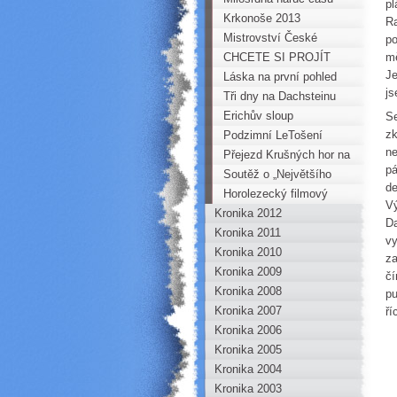
pl
Krkonoše 2013
Ra
Mistrovství České
po
republiky mládeže v
CHCETE SI PROJÍT
mě
Je
Písku 2013
BESKYDY? Dejte si
Láska na první pohled
js
BESKYDSKOU
aneb deset poznatků z
Tři dny na Dachsteinu
SEDMIČKU
prvního rande s
Erichův sloup
Se
zk
Vysokými Tatrami
Podzimní LeTošení
ne
Přejezd Krušných hor na
pá
kole 2013
Soutěž o „Největšího
de
škodiče Horoklubu roku
Horolezecký filmový
Vý
Kronika 2012
2013“
festival
Da
Kronika 2011
vy
Kronika 2010
za
Kronika 2009
čí
Kronika 2008
pu
Kronika 2007
ří
Kronika 2006
Kronika 2005
Kronika 2004
Kronika 2003