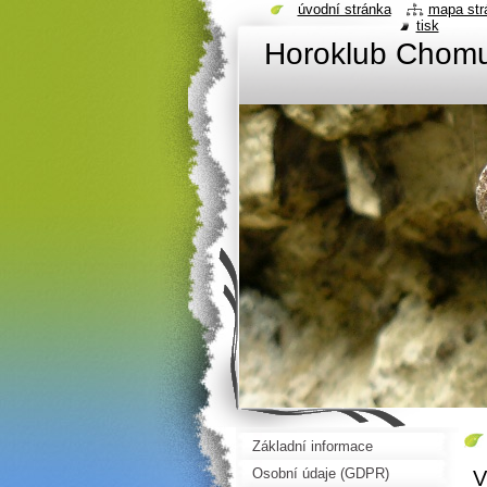
úvodní stránka
mapa str
tisk
Horoklub Chom
Základní informace
Osobní údaje (GDPR)
V