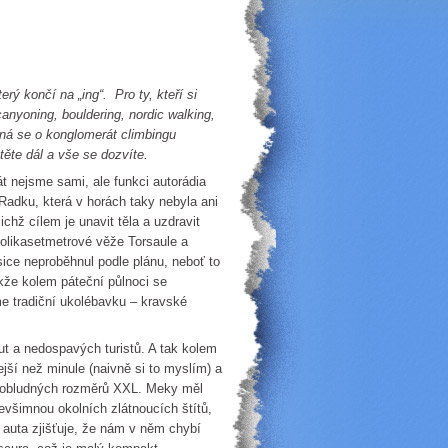
rý končí na „ing“. Pro ty, kteří si
canyoning, bouldering, nordic walking,
dná se o konglomerát climbingu
ěte dál a vše se dozvíte.
át nejsme sami, ale funkci autorádia
adku, která v horách taky nebyla ani
hž cílem je unavit těla a uzdravit
olikasetmetrové věže Torsaule a
 sice neproběhnul podle plánu, neboť to
kže kolem páteční půlnoci se
e tradiční ukolébavku – kravské
ut a nedospavých turistů. A tak kolem
ší než minule (naivně si to myslím) a
o obludných rozměrů XXL. Meky měl
evšimnou okolních zlátnoucích štítů,
u auta zjišťuje, že nám v něm chybí