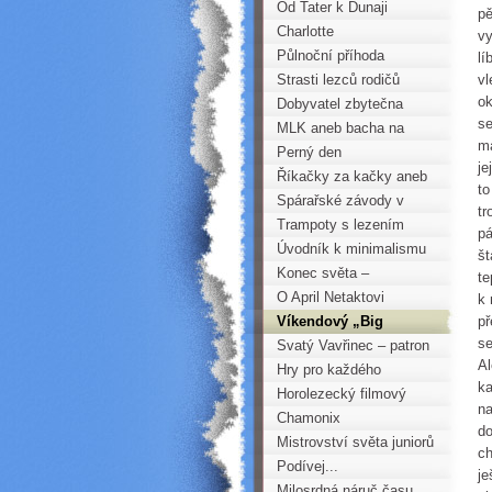
Od Tater k Dunaji
pě
Charlotte
vy
Půlnoční příhoda
lí
Strasti lezců rodičů
vl
ok
Dobyvatel zbytečna
se
MLK aneb bacha na
má
plusy
Perný den
je
krušnohorského vůdce
Říkačky za kačky aneb
to
zlidovělá rčení v
Spárařské závody v
tr
horolezectví
Praze
Trampoty s lezením
pá
Úvodník k minimalismu
št
Konec světa –
te
ZRUŠENO
O April Netaktovi
k 
Víkendový „Big
př
se
Johning“
Svatý Vavřinec – patron
Al
horolezců
Hry pro každého
ka
Horolezecký filmový
na
festival
Chamonix
do
Mistrovství světa juniorů
ch
2013 Central Saanich
Podívej...
je
Milosrdná náruč času