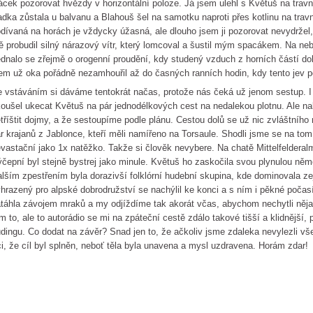
ácek pozorovat hvězdy v horizontální poloze. Já jsem ulehl s Květuš na tra
dka zůstala u balvanu a Blahouš šel na samotku naproti přes kotlinu na tra
dívaná na horách je vždycky úžasná, ale dlouho jsem ji pozorovat nevydržel
 probudil silný nárazový vítr, který lomcoval a šustil mým spacákem. Na neb
dnalo se zřejmě o orogenní proudění, kdy studený vzduch z horních částí do
em už oka pořádně nezamhouřil až do časných ranních hodin, kdy tento jev p
 vstáváním si dáváme tentokrát načas, protože nás čeká už jenom sestup. I
oušel ukecat Květuš na pár jednodélkových cest na nedalekou plotnu. Ale na
tříštit dojmy, a že sestoupíme podle plánu. Cestou dolů se už nic zvláštního
r krajanů z Jablonce, kteří měli namířeno na Torsaule. Shodli jsme se na tom,
vastační jako 1x natěžko. Takže si člověk nevybere. Na chatě Mittelfelderalm
čepní byl stejně bystrej jako minule. Květuš ho zaskočila svou plynulou něm
lším zpestřením byla dorazivší folklórní hudební skupina, kde dominovala 
hrazený pro alpské dobrodružství se nachýlil ke konci a s ním i pěkné poča
táhla závojem mraků a my odjíždíme tak akorát včas, abychom nechytli něj
m to, ale to autorádio se mi na zpáteční cestě zdálo takové tišší a klidnější,
dingu. Co dodat na závěr? Snad jen to, že ačkoliv jsme zdaleka nevylezli vš
ci, že cíl byl splněn, neboť těla byla unavena a mysl uzdravena. Horám zdar!