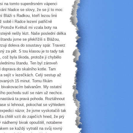
 si na tomto superdrsném vápenci
vání hladce se slovy, že se jí to moc
Bláži s Radkou, kteří lezou linii
ž sobě i Radce lezení patřičně
. Protože Květuš mi vzala boty na
stejně nešly lézt. Naše poslední délka
štandu jsme se překřížili s Blážou,
zuji doleva do soustavy spár. Traverz
aný za pět. S tou klasou je to tady tak
, což byla škoda, protože ji chybělo
oslednímu štandu. Ten byl zároveň
 doprava do skalního kotle. Tam
a sejít v lezečkách. Celý sestup až
izovaných 15 minut. Tomu říkám
k bivakovacím balvanům. My ostatní
lšího pochodu sutí se nám už nechce.
e nastává ta pravá pohoda. Roztáhnout
 zase si lehnout, pokochat se výhledem
expedici názor, že jsme vyskotačili tak
a chtěl vzít do zaječích hned, že prý
ý nádherný bivak opouštěl, notabene
akem se každý vytratil na svůj rovný