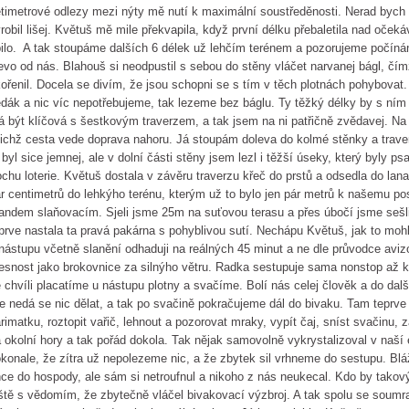
timetrové odlezy mezi nýty mě nutí k maximální soustředěnosti. Nerad bych
robil lišej. Květuš mě mile překvapila, když první délku přebaletila nad očeká
bilo. A tak stoupáme dalších 6 délek už lehčím terénem a pozorujeme počínání 
evo od nás. Blahouš si neodpustil s sebou do stěny vláčet narvanej bágl, čím
ořenil. Docela se divím, že jsou schopni se s tím v těch plotnách pohybovat
dák a nic víc nepotřebujeme, tak lezeme bez báglu. Ty těžký délky by s ním 
 být klíčová s šestkovým traverzem, a tak jsem na ni patřičně zvědavej. Na 
jichž cesta vede doprava nahoru. Já stoupám doleva do kolmé stěnky a traver
 byl sice jemnej, ale v dolní části stěny jsem lezl i těžší úseky, který byly ps
ochu loterie. Květuš dostala v závěru traverzu křeč do prstů a odsedla do lana
r centimetrů do lehkýho terénu, kterým už to bylo jen pár metrů k našemu p
andem slaňovacím. Sjeli jsme 25m na suťovou terasu a přes úbočí jsme sešli
prve nastala ta pravá pakárna s pohyblivou sutí. Nechápu Květuš, jak to mohl
nástupu včetně slanění odhaduji na reálných 45 minut a ne dle průvodce av
esnost jako brokovnice za silnýho větru. Radka sestupuje sama nonstop až 
 chvíli placatíme u nástupu plotny a svačíme. Bolí nás celej člověk a do da
e nedá se nic dělat, a tak po svačině pokračujeme dál do bivaku. Tam teprv
rimatku, roztopit vařič, lehnout a pozorovat mraky, vypít čaj, sníst svačinu,
 okolní hory a tak pořád dokola. Tak nějak samovolně vykrystalizoval v naší 
konale, že zítra už nepolezeme nic, a že zbytek sil vrhneme do sestupu. Bláž
ce do hospody, ale sám si netroufnul a nikoho z nás neukecal. Kdo by takov
ště s vědomím, že zbytečně vláčel bivakovací výzbroj. A tak spolu se soumr