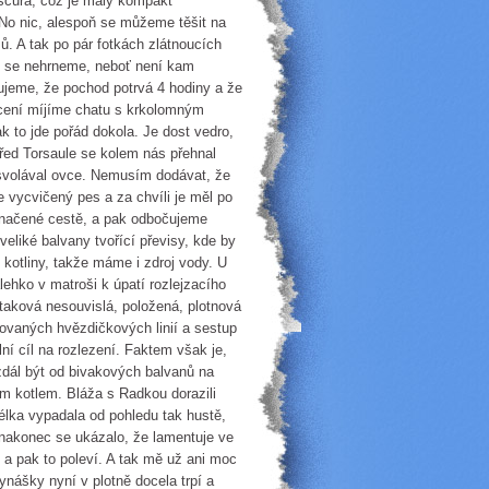
bscura, což je malý kompakt
 No nic, alespoň se můžeme těšit na
mů. A tak po pár fotkách zlátnoucích
m se nehrneme, neboť není kam
ujeme, že pochod potrvá 4 hodiny a že
cení míjíme chatu s krkolomným
 to jde pořád dokola. Je dost vedro,
řed Torsaule se kolem nás přehnal
 svolával ovce. Nemusím dodávat, že
e vycvičený pes a za chvíli je měl po
 značené cestě, a pak odbočujeme
veliké balvany tvořící převisy, kde by
 kotliny, takže máme i zdroj vody. U
lehko v matroši k úpatí rozlejzacího
o taková nesouvislá, položená, plotnová
ovaných hvězdičkových linií a sestup
lní cíl na rozlezení. Faktem však je,
y zdál být od bivakových balvanů na
m kotlem. Bláža s Radkou dorazili
délka vypadala od pohledu tak hustě,
e nakonec se ukázalo, že lamentuje ve
, a pak to poleví. A tak mě už ani moc
ynášky nyní v plotně docela trpí a