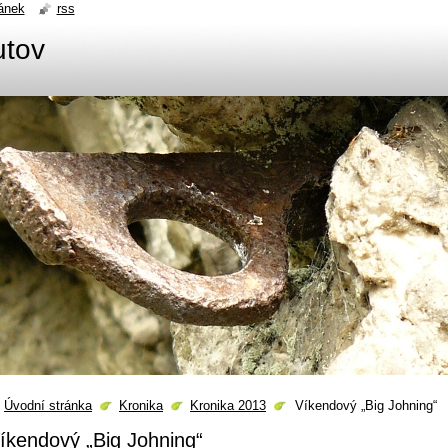
ánek
rss
utov
Úvodní stránka
Kronika
Kronika 2013
Víkendový „Big Johning“
íkendový „Big Johning“