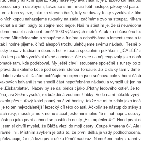
rta. Jediný funkční aparát, který naše výprava vlastní, je Blážovo kamera o
porouchaným displayem, takže se s ním musí fotit naslepo, jakoby od pasu.
, co z toho vyleze, jako za starých časů, kdy se dávaly fotky vyvolávat z fil
olních kopců nahazujeme ruksaky na záda, začínáme zvolna stoupat. Nika
ěchat a s těmi bágly to stejně moc nejde. Naším štěstím je, že si neuvědom
deme muset nastoupat téměř 1000 výškových metrů. A tak za občasného fo
zvem Mittelfelderalm a stoupáme a funíme a odpočíváme a lamentujeme a tak
tak i hodně pijeme, čímž alespoň trochu ulehčujeme svému nákladu. Těsně p
rský bača v tradičním úboru s holí v ruce a speciálním pokřikem „ÍČAÉÉÉ“
nás ten pokřik vyvolával různé asociace. Ale ovce na něj reagovaly jako dobř
omadě tam, kde potřeboval. My ještě chvíli stoupáme společně s turisty po
prava do skalního kotle pod severní stěnou Torsaule. Již z dálky tam vidíme 
 dalo bivakovat. Dalším potěšujícím objevem jsou sněhová pole v horní části
vakových balvanů jsme shodili část nepotřebného nákladu a vyrazili už jen na
le „Eiskarplatte“. Název by se dal přeložit jako „Plotny ledového kotle“. Je t
ěna, asi 250m vysoká, rozbrázděná vodními žlábky. Vede na ní několik vynýt
 okolo přes suťový kotel psaný na čtvrt hodiny, takže se mi to zdálo jako ideá
 je to ten nejvzdálenější lezecký cíl této oblasti. Ačkoliv se nástup do stěn
sah ruky, museli jsme k němu šlapat ještě minimálně 45 minut napříč suťový
nástupu jako první a ihned se pustili do cesty „Eiskarpfeiler 4+“. Hned první 
 jsem si chvíli myslel, že Bláža vlezl do mojí cesty „Coupe Amarena 6-“. Al
rávné linii. Místním zvykem je totiž to, že první délka je vždy podhodnocená
překvapuje, že i já lezu první délku téměř nadoraz. Namožené nohy z ranní v