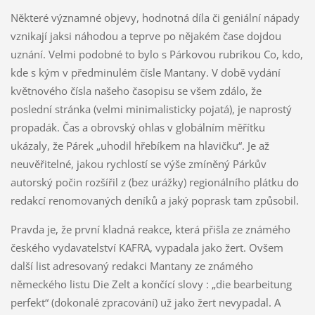
Některé významné objevy, hodnotná díla či geniální nápady
vznikají jaksi náhodou a teprve po nějakém čase dojdou
uznání. Velmi podobné to bylo s Párkovou rubrikou Co, kdo,
kde s kým v předminulém čísle Mantany. V době vydání
květnového čísla našeho časopisu se všem zdálo, že
poslední stránka (velmi minimalisticky pojatá), je naprostý
propadák. Čas a obrovský ohlas v globálním měřítku
ukázaly, že Párek „uhodil hřebíkem na hlavičku“. Je až
neuvěřitelné, jakou rychlostí se výše zmíněný Párkův
autorský počin rozšířil z (bez urážky) regionálního plátku do
redakcí renomovaných deníků a jaký poprask tam způsobil.
Pravda je, že první kladná reakce, která přišla ze známého
českého vydavatelství KAFRA, vypadala jako žert. Ovšem
další list adresovaný redakci Mantany ze známého
německého listu Die Zelt a končící slovy : „die bearbeitung
perfekt“ (dokonalé zpracování) už jako žert nevypadal. A