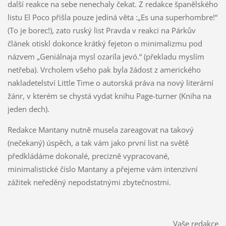
další reakce na sebe nenechaly čekat. Z redakce španělského
listu El Poco přišla pouze jediná věta :„Es una superhombre!“
(To je borec!), zato ruský list Pravda v reakci na Párkův
článek otiskl dokonce krátký fejeton o minimalizmu pod
názvem „Geniálnaja mysl ozaríla jevó.“ (překladu myslím
netřeba). Vrcholem všeho pak byla žádost z amerického
nakladetelství Little Time o autorská práva na nový literární
žánr, v kterém se chystá vydat knihu Page-turner (Kniha na
jeden dech).
Redakce Mantany nutně musela zareagovat na takový
(nečekaný) úspěch, a tak vám jako první list na světě
předkládáme dokonalé, precizně vypracované,
minimalistické číslo Mantany a přejeme vám intenzivní
zážitek neředěný nepodstatnými zbytečnostmi.
Vaše redakce