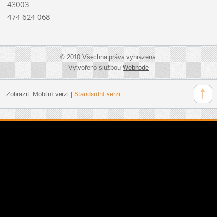
43003
474 624 068
© 2010 Všechna práva vyhrazena.
Vytvořeno službou
Webnode
Zobrazit:
Mobilní verzi
|
Standardní verzi