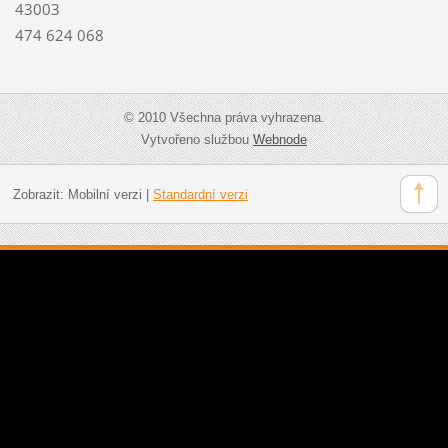
43003
474 624 068
© 2010 Všechna práva vyhrazena.
Vytvořeno službou
Webnode
Zobrazit:
Mobilní verzi
|
Standardní verzi