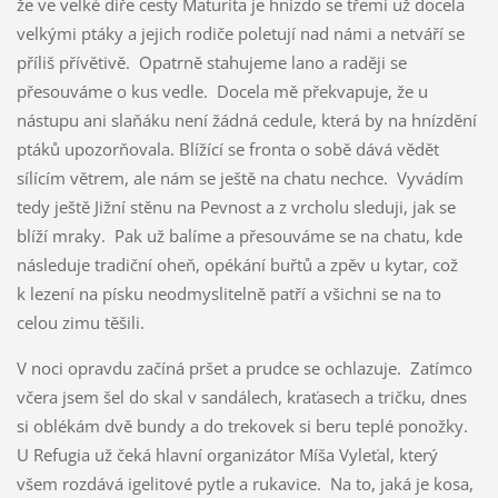
že ve velké díře cesty Maturita je hnízdo se třemi už docela
velkými ptáky a jejich rodiče poletují nad námi a netváří se
příliš přívětivě. Opatrně stahujeme lano a raději se
přesouváme o kus vedle. Docela mě překvapuje, že u
nástupu ani slaňáku není žádná cedule, která by na hnízdění
ptáků upozorňovala. Blížící se fronta o sobě dává vědět
sílícím větrem, ale nám se ještě na chatu nechce. Vyvádím
tedy ještě Jižní stěnu na Pevnost a z vrcholu sleduji, jak se
blíží mraky. Pak už balíme a přesouváme se na chatu, kde
následuje tradiční oheň, opékání buřtů a zpěv u kytar, což
k lezení na písku neodmyslitelně patří a všichni se na to
celou zimu těšili.
V noci opravdu začíná pršet a prudce se ochlazuje. Zatímco
včera jsem šel do skal v sandálech, kraťasech a tričku, dnes
si oblékám dvě bundy a do trekovek si beru teplé ponožky.
U Refugia už čeká hlavní organizátor Míša Vyleťal, který
všem rozdává igelitové pytle a rukavice. Na to, jaká je kosa,