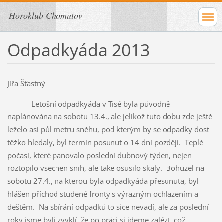
Horoklub Chomutov
Odpadkyáda 2013
Jířa Šťastný
Letošní odpadkyáda v Tisé byla původně
naplánována na sobotu 13.4., ale jelikož tuto dobu zde ještě
leželo asi půl metru sněhu, pod kterým by se odpadky dost
těžko hledaly, byl termín posunut o 14 dní později. Teplé
počasí, které panovalo poslední dubnový týden, nejen
roztopilo všechen sníh, ale také osušilo skály. Bohužel na
sobotu 27.4., na kterou byla odpadkyáda přesunuta, byl
hlášen příchod studené fronty s výrazným ochlazením a
deštěm. Na sbírání odpadků to sice nevadí, ale za poslední
roky jsme byli zvyklí, že po práci si jdeme zalézt, což