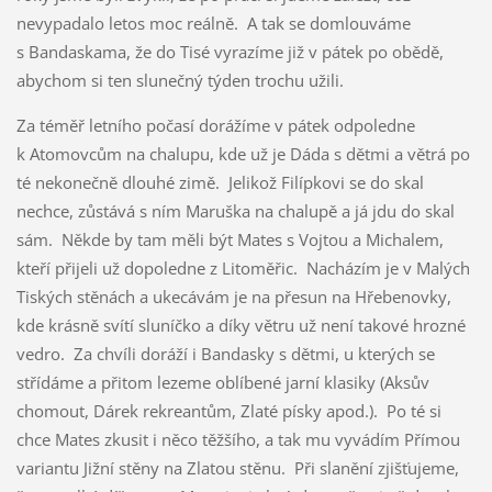
nevypadalo letos moc reálně. A tak se domlouváme
s Bandaskama, že do Tisé vyrazíme již v pátek po obědě,
abychom si ten slunečný týden trochu užili.
Za téměř letního počasí dorážíme v pátek odpoledne
k Atomovcům na chalupu, kde už je Dáda s dětmi a větrá po
té nekonečně dlouhé zimě. Jelikož Filípkovi se do skal
nechce, zůstává s ním Maruška na chalupě a já jdu do skal
sám. Někde by tam měli být Mates s Vojtou a Michalem,
kteří přijeli už dopoledne z Litoměřic. Nacházím je v Malých
Tiských stěnách a ukecávám je na přesun na Hřebenovky,
kde krásně svítí sluníčko a díky větru už není takové hrozné
vedro. Za chvíli doráží i Bandasky s dětmi, u kterých se
střídáme a přitom lezeme oblíbené jarní klasiky (Aksův
chomout, Dárek rekreantům, Zlaté písky apod.). Po té si
chce Mates zkusit i něco těžšího, a tak mu vyvádím Přímou
variantu Jižní stěny na Zlatou stěnu. Při slanění zjišťujeme,