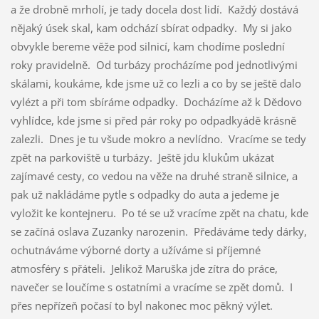
a že drobně mrholí, je tady docela dost lidí. Každý dostává
nějaký úsek skal, kam odchází sbírat odpadky. My si jako
obvykle bereme věže pod silnicí, kam chodíme poslední
roky pravidelně. Od turbázy procházíme pod jednotlivými
skálami, koukáme, kde jsme už co lezli a co by se ještě dalo
vylézt a při tom sbíráme odpadky. Docházíme až k Dědovo
vyhlídce, kde jsme si před pár roky po odpadkyádě krásně
zalezli. Dnes je tu všude mokro a nevlídno. Vracíme se tedy
zpět na parkoviště u turbázy. Ještě jdu klukům ukázat
zajímavé cesty, co vedou na věže na druhé straně silnice, a
pak už nakládáme pytle s odpadky do auta a jedeme je
vyložit ke kontejneru. Po té se už vracíme zpět na chatu, kde
se začíná oslava Zuzanky narozenin. Předáváme tedy dárky,
ochutnáváme výborné dorty a užíváme si příjemné
atmosféry s přáteli. Jelikož Maruška jde zítra do práce,
navečer se loučíme s ostatními a vracíme se zpět domů. I
přes nepřízeň počasí to byl nakonec moc pěkný výlet.