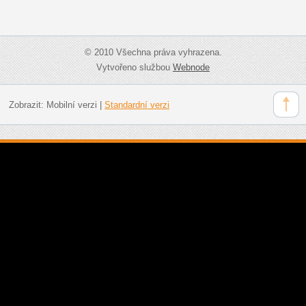
© 2010 Všechna práva vyhrazena.
Vytvořeno službou
Webnode
Zobrazit:
Mobilní verzi
|
Standardní verzi