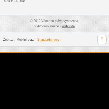
474 624 068
© 2010 Všechna práva vyhrazena.
Vytvořeno službou
Webnode
Zobrazit:
Mobilní verzi
|
Standardní verzi