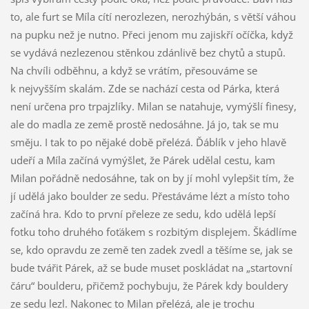
to, ale furt se Míla cítí nerozlezen, nerozhýbán, s větší váhou
na pupku než je nutno. Přeci jenom mu zajiskří očíčka, když
se vydává nezlezenou stěnkou zdánlivě bez chytů a stupů.
Na chvíli odběhnu, a když se vrátím, přesouváme se
k nejvyšším skalám. Zde se nachází cesta od Párka, která
není určena pro trpajzlíky. Milan se natahuje, vymýšlí finesy,
ale do madla ze země prostě nedosáhne. Já jo, tak se mu
směju. I tak to po nějaké době přelézá. Ďáblík v jeho hlavě
udeří a Míla začíná vymýšlet, že Párek udělal cestu, kam
Milan pořádně nedosáhne, tak on by jí mohl vylepšit tím, že
jí udělá jako boulder ze sedu. Přestáváme lézt a místo toho
začíná hra. Kdo to první přeleze ze sedu, kdo udělá lepší
fotku toho druhého foťákem s rozbitým displejem. Škádlíme
se, kdo opravdu ze země ten zadek zvedl a těšíme se, jak se
bude tvářit Párek, až se bude muset poskládat na „startovní
čáru“ boulderu, přičemž pochybuju, že Párek kdy bouldery
ze sedu lezl. Nakonec to Milan přelézá, ale je trochu