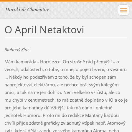
Horoklub Chomutov
O April Netaktovi
Blahouš Kluc
Mám kamaráda - Horolezce. On strašně rád přemýšlí – o
věcech, událostech, o tobě, o mně, o pojetí lezení, o vesmíru
... Někdy ho podezřívám z toho, že by byl schopen sám
naprojektovat elektrárnu, ale nechce brát svým kolegům
práci, a tak na ně jen dohlíží. Není velkého vzrůstu, ale co
mu chybí v centimetrech, to má zdatně doplněno v IQ a co je
pro jeho kamarády důležitější, tak má dáno i ohledně
Jednotek Humoru. Proto mi do redakce Mantany každou
chvíli přijde zdatně graficky zvládnutý vtípek např. Atomový
kvíz, kde si dělá srandu ze svého kamaráda Atoma, nebo