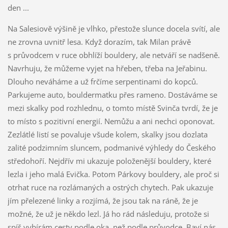
den ...
Na Salesiově výšině je vlhko, přestože slunce docela svítí, ale
ne zrovna uvnitř lesa. Když dorazím, tak Milan právě
s průvodcem v ruce obhlíží bouldery, ale netváří se nadšeně.
Navrhuju, že můžeme vyjet na hřeben, třeba na Jeřabinu.
Dlouho neváháme a už frčíme serpentinami do kopců.
Parkujeme auto, bouldermatku přes rameno. Dostáváme se
mezi skalky pod rozhlednu, o tomto místě Svinča tvrdí, že je
to místo s pozitivní energií. Nemůžu a ani nechci oponovat.
Zezlátlé listí se povaluje všude kolem, skalky jsou dozlata
zalité podzimním sluncem, podmanivé výhledy do Českého
středohoří. Nejdřív mi ukazuje položenější bouldery, které
lezla i jeho malá Evička. Potom Párkovy bouldery, ale proč si
otrhat ruce na rozlámaných a ostrých chytech. Pak ukazuje
jím přelezené linky a rozjímá, že jsou tak na ráně, že je
možné, že už je někdo lezl. Já ho rád následuju, protože si
spíš vybírám cesty podle oka, než podle průvodce. Baví nás