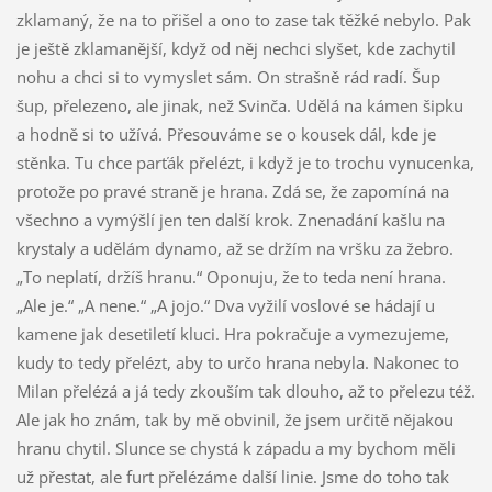
zklamaný, že na to přišel a ono to zase tak těžké nebylo. Pak
je ještě zklamanější, když od něj nechci slyšet, kde zachytil
nohu a chci si to vymyslet sám. On strašně rád radí. Šup
šup, přelezeno, ale jinak, než Svinča. Udělá na kámen šipku
a hodně si to užívá. Přesouváme se o kousek dál, kde je
stěnka. Tu chce parťák přelézt, i když je to trochu vynucenka,
protože po pravé straně je hrana. Zdá se, že zapomíná na
všechno a vymýšlí jen ten další krok. Znenadání kašlu na
krystaly a udělám dynamo, až se držím na vršku za žebro.
„To neplatí, držíš hranu.“ Oponuju, že to teda není hrana.
„Ale je.“ „A nene.“ „A jojo.“ Dva vyžilí voslové se hádají u
kamene jak desetiletí kluci. Hra pokračuje a vymezujeme,
kudy to tedy přelézt, aby to určo hrana nebyla. Nakonec to
Milan přelézá a já tedy zkouším tak dlouho, až to přelezu též.
Ale jak ho znám, tak by mě obvinil, že jsem určitě nějakou
hranu chytil. Slunce se chystá k západu a my bychom měli
už přestat, ale furt přelézáme další linie. Jsme do toho tak