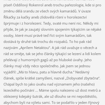
píseň Oddílový Rokenrol aneb trochu pařezologie, kde si pro
změnu dělá srandu ze všech svých kamarádů. V úvaze
Říkačky za kačky aneb zlidovělá rčení v horolezectví
šprýmuje i z horolezení. Tedy, svaté mu není nic. Někdy mi
přijde, že jak je zaujatý slovním spojením týkajícím se nějaké
osoby, které musí právě teď říct svým kamarádům, tak
dostává ty druhé tak trochu do rozpaků. To ho pak rád
nazývám „Aprílem Netaktou“. A jak rád uvažuje o věcech a
rád se směje, tak se jeho články týkající se lezení a lidí kolem
přelévají z humorných gagů až po hluboké úvahy. Jeho
články mají vždy něco společného. Jak jsem se jednou
vyjádřil: „Má to hlavu, patu a hlavně ducha.“ Nedávný
článek, spíše krátké zamyšlení, nazval „Dobyvatel zbytečna“.
Chápal bych to jako úvahu nad významem jeho (našeho)
lezeckého počínání ... Máme spolu nalezeno už dost metrů a
oblezený kdejaký šutrák, ale už dlouho se mi nepoštěstilo,
abychom byli na výletu sami. To se podařilo v jeden říjnový