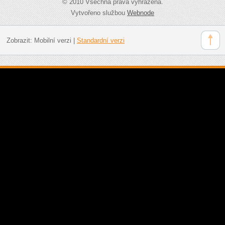
© 2010 Všechna práva vyhrazena.
Vytvořeno službou
Webnode
Zobrazit:
Mobilní verzi
|
Standardní verzi