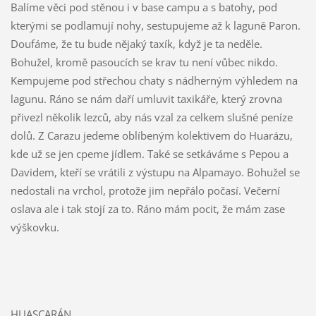
Balíme věci pod stěnou i v base campu a s batohy, pod
kterými se podlamují nohy, sestupujeme až k laguně Paron.
Doufáme, že tu bude nějaký taxík, když je ta neděle.
Bohužel, kromě pasoucích se krav tu není vůbec nikdo.
Kempujeme pod střechou chaty s nádherným výhledem na
lagunu. Ráno se nám daří umluvit taxikáře, který zrovna
přivezl několik lezců, aby nás vzal za celkem slušné peníze
dolů. Z Carazu jedeme oblíbeným kolektivem do Huarázu,
kde už se jen cpeme jídlem. Také se setkáváme s Pepou a
Davidem, kteří se vrátili z výstupu na Alpamayo. Bohužel se
nedostali na vrchol, protože jim nepřálo počasí. Večerní
oslava ale i tak stojí za to. Ráno mám pocit, že mám zase
výškovku.
HUASCARÁN