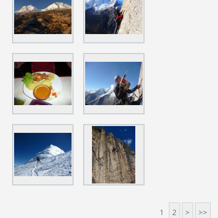
1
2
>
>>