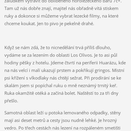
žaludkem vytrávit do oblíbeného horolezeckého baru 7c+.
Tam už nás dobře znají, majitel nás obřadně vítá stiskem
ruky a dokonce si můžeme vybrat lezecké filmy, na které
chceme koukat. Jen to pivo je pekelně drahé.
Když se nám zdá, že to nicnedělání trvá příliš dlouho,
vydáme se za lezením do oblasti Los Olivos. Je to asi půl
hodiny pěšky z hotelu. Jdeme čtvrtí na periferii Huarázu, kde
na nás velcí i malí ukazují prstem a pokřikují gringos. Místní
psi křížení s vlkodlaky nás chtějí sežrat. Při prodírání se ke
skalám jsem si popíchal ruku o mně neznámý trnitý keř.
Ruka okamžitě otéká a začíná bolet. Naštěstí to za tři dny
přešlo.
Samotná oblast leží u potoka lemovaného odpadky, stěny
mají asi deset metrů a cesty jsou nudně lehké. Je hrozný
vedro. Po třech cestách nás lezení na rozpáleném smetišti