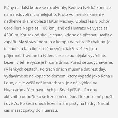
Plány na další kopce se rozplynuly, Bédova fyzická kondice
nám nedovolí nic smělejšího. Proto volíme skalkaření v
nádherné skalní oblasti Hatun Machay. Oblast leží v pohoří
Cordillera Negra asi 100 km jižně od Huarázu ve výšce asi
4300 m. Kousek od skal je chata, kde se dá přespat, uvařit a
zapařit. My si stavíme stan v kempu na zahradě chalupy. Je
tu spousta fajn lidí z celého světa, takže večery jsou
příjemné. Trávíme tu týden. Leze se po nějaké vyvřelině.
Lezení v téhle výšce je hrozná dřina. Pořád se zadýcháváme,
i v lehkých cestách. Po třech dnech musíme dát rest day.
Vydáváme se na kopec za domem, který vypadá jako Raná u
Loun, ale je vyšší než Matterhorn. Je z něj výhled na
Huascarán a Yerupayu. Ach jo. Snad příště... Po dnu
aktivního odpočinku se leze o něco lépe. Dokonce mě pouští
i dvě 7c. Po šesti dnech lezení mám prsty na hadry. Nastal
čas mazat zpátky do Huarázu.