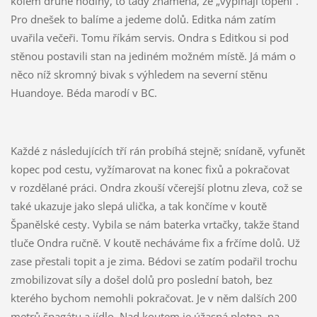
kolem druhé hodiny, to tady znamená, že „vypínají topení“.
Pro dnešek to balíme a jedeme dolů. Editka nám zatím
uvařila večeři. Tomu říkám servis. Ondra s Editkou si pod
stěnou postavili stan na jediném možném místě. Já mám o
něco níž skromný bivak s výhledem na severní stěnu
Huandoye. Béda marodí v BC.
Každé z následujících tří rán probíhá stejně; snídaně, vyfunět
kopec pod cestu, vyžímarovat na konec fixů a pokračovat
v rozdělané práci. Ondra zkouší včerejší plotnu zleva, což se
také ukazuje jako slepá ulička, a tak končíme v koutě
Španělské cesty. Vybila se nám baterka vrtačky, takže štand
tluče Ondra ručně. V koutě necháváme fix a frčíme dolů. Už
zase přestali topit a je zima. Bédovi se zatím podařil trochu
zmobilizovat síly a došel dolů pro poslední batoh, bez
kterého bychom nemohli pokračovat. Je v něm dalších 200
metrů špagátu a jídlo. Nad koutem je úžasná plotna, na