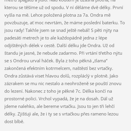
kterou se těšíme už od spodu. V ní děláme dvě délky. První
vyšla na mě. Lehce položená plotna za 7a. Ondra mě
povzbuzuje, ať moc nevrtám, že máme poslední baterku. To
jsou rady! Takhle jsem se snad ještě nebál! S pěti nýty na
padesáti metrech je to ale každopádně jedna z lépe
odjištěných délek v cestě. Další délku jde Ondra. Už od
štandu je jasné, že nebude zadarmo. Při vrtání třetího nýtu
se s Ondrou urval háček. Byla z toho pěkná „tlama“
zakončená efektním kotrmelcem, naštěstí bez vrtačky.
Ondra zůstává viset hlavou dolů, rozpláclý v plotně. Jako
zázrakem se mu nic nestalo a neohroženě se pouští znovu
do lezení. Nakonec z toho je pěkné 7c. Délka končí na
prostorné polici. Vrchol vypadá, že je na dosah. Dál už
jdeme nalehko, ale bereme vrtačku. Jsou to jen tři lehčí
délky. Zjišťuji ale, že i ty se s vrtačkou přes rameno lezou
dost blbě.