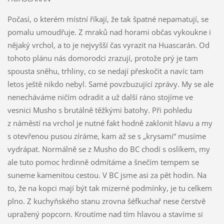
Počasí, o kterém místní říkají, že tak špatné nepamatují, se
pomalu umoudřuje. Z mraků nad horami občas vykoukne i
nějaký vrchol, a to je nejvyšší čas vyrazit na Huascarán. Od
tohoto plánu nás domorodci zrazují, protože prý je tam
spousta sněhu, trhliny, co se nedají přeskočit a navíc tam
letos ještě nikdo nebyl. Samé povzbuzující zprávy. My se ale
nenecháváme ničím odradit a už další ráno stojíme ve
vesnici Musho s brutálně těžkými batohy. Při pohledu
z náměstí na vrchol je nutné fakt hodně zaklonit hlavu a my
s otevřenou pusou zíráme, kam až se s „krysami“ musíme
vydrápat. Normálně se z Musho do BC chodí s oslíkem, my
ale tuto pomoc hrdinně odmítáme a šnečím tempem se
suneme kamenitou cestou. V BC jsme asi za pět hodin. Na
to, že na kopci mají být tak mizerné podmínky, je tu celkem
plno. Z kuchyňského stanu zrovna šéfkuchař nese čerstvě
upražený popcorn. Kroutíme nad tím hlavou a stavíme si