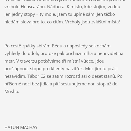
vrcholu Huascaránu. Nádhera. K místu, kde stojím, vedou
jen jedny stopy – ty moje. Jsem tu úplně sám. Jen těžko
hledám slova pro to, co cítím. Vrcholy jsou zvláštní místa!
Po cestě zpátky sbírám Bédu a naposledy se kochám
výhledy do údolí, protože pak přichází mlha a není vidět na
metr. V traverzu potkáváme tři místní vůdce. Jdou
prošlápnout stopu pro klienty na zítřek. Moc jim tu práci
nezávidím. Tábor C2 se zatím rozrostl asi o deset stanů. Po
příšerné noci bez jídla a pití sestupujeme non stop až do
Musho.
HATUN MACHAY