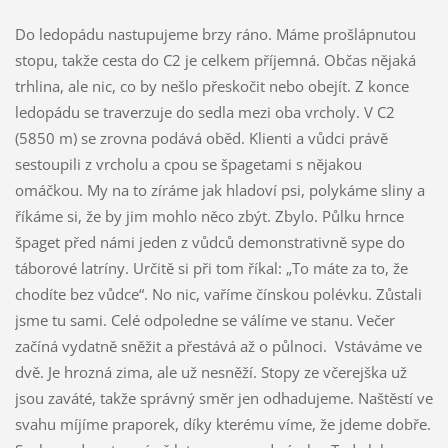
Do ledopádu nastupujeme brzy ráno. Máme prošlápnutou
stopu, takže cesta do C2 je celkem příjemná. Občas nějaká
trhlina, ale nic, co by nešlo přeskočit nebo obejít. Z konce
ledopádu se traverzuje do sedla mezi oba vrcholy. V C2
(5850 m) se zrovna podává oběd. Klienti a vůdci právě
sestoupili z vrcholu a cpou se špagetami s nějakou
omáčkou. My na to zíráme jak hladoví psi, polykáme sliny a
říkáme si, že by jim mohlo něco zbýt. Zbylo. Půlku hrnce
špaget před námi jeden z vůdců demonstrativně sype do
táborové latríny. Určitě si při tom říkal: „To máte za to, že
chodíte bez vůdce“. No nic, vaříme čínskou polévku. Zůstali
jsme tu sami. Celé odpoledne se válíme ve stanu. Večer
začíná vydatně sněžit a přestává až o půlnoci. Vstáváme ve
dvě. Je hrozná zima, ale už nesněží. Stopy ze včerejška už
jsou zaváté, takže správný směr jen odhadujeme. Naštěstí ve
svahu míjíme praporek, díky kterému víme, že jdeme dobře.