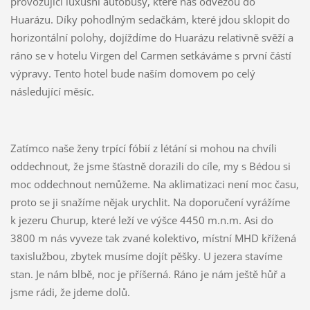
provozující luxusní autobusy, které nás odvezou do
Huarázu. Díky pohodlným sedačkám, které jdou sklopit do
horizontální polohy, dojíždíme do Huarázu relativně svěží a
ráno se v hotelu Virgen del Carmen setkáváme s první částí
výpravy. Tento hotel bude naším domovem po celý
následující měsíc.
Zatímco naše ženy trpící fóbií z létání si mohou na chvíli
oddechnout, že jsme šťastně dorazili do cíle, my s Bédou si
moc oddechnout nemůžeme. Na aklimatizaci není moc času,
proto se ji snažíme nějak urychlit. Na doporučení vyrážíme
k jezeru Churup, které leží ve výšce 4450 m.n.m. Asi do
3800 m nás vyveze tak zvané kolektivo, místní MHD křížená
taxislužbou, zbytek musíme dojít pěšky. U jezera stavíme
stan. Je nám blbě, noc je příšerná. Ráno je nám ještě hůř a
jsme rádi, že jdeme dolů.