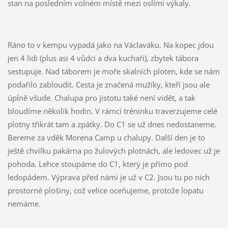
stan na posledním volném místě mezi oslími výkaly.
Ráno to v kempu vypadá jako na Václaváku. Na kopec jdou
jen 4 lidi (plus asi 4 vůdci a dva kuchaři), zbytek tábora
sestupuje. Nad táborem je moře skalních ploten, kde se nám
podařilo zabloudit. Cesta je značená mužíky, kteří jsou ale
úplně všude. Chalupa pro jistotu také není vidět, a tak
bloudíme několik hodin. V rámci tréninku traverzujeme celé
plotny třikrát tam a zpátky. Do C1 se už dnes nedostaneme.
Bereme za vděk Morena Camp u chalupy. Další den je to
ještě chvilku pakárna po žulových plotnách, ale ledovec už je
pohoda. Lehce stoupáme do C1, který je přímo pod
ledopádem. Výprava před námi je už v C2. Jsou tu po nich
prostorné plošiny, což velice oceňujeme, protože lopatu
nemáme.