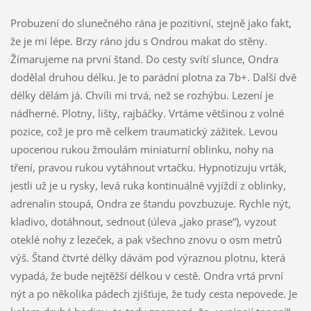
Probuzení do slunečného rána je pozitivní, stejně jako fakt,
že je mi lépe. Brzy ráno jdu s Ondrou makat do stěny.
Žímarujeme na první štand. Do cesty svítí slunce, Ondra
dodělal druhou délku. Je to parádní plotna za 7b+. Další dvě
délky dělám já. Chvíli mi trvá, než se rozhýbu. Lezení je
nádherné. Plotny, lišty, rajbáčky. Vrtáme většinou z volné
pozice, což je pro mě celkem traumatický zážitek. Levou
upocenou rukou žmoulám miniaturní oblinku, nohy na
tření, pravou rukou vytáhnout vrtačku. Hypnotizuju vrták,
jestli už je u rysky, levá ruka kontinuálně vyjíždí z oblinky,
adrenalin stoupá, Ondra ze štandu povzbuzuje. Rychle nýt,
kladivo, dotáhnout, sednout (úleva „jako prase“), vyzout
oteklé nohy z lezeček, a pak všechno znovu o osm metrů
výš. Štand čtvrté délky dávám pod výraznou plotnu, která
vypadá, že bude nejtěžší délkou v cestě. Ondra vrtá první
nýt a po několika pádech zjišťuje, že tudy cesta nepovede. Je