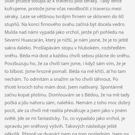
Svah prudce stoupá až k traverzu pod séraky. Tady lehce
kufrujeme, protože jsme včas neodbočili z traverzu mezi
séraky. Leze se většinou tvrdým firnem se sklonem do 60
stupňů. Na konci firnového svahu začíná být docela vedro.
Mulda nad námi vypadá jako vrchol, jenže při pohledu na
Severní Huascarán, který je nižší, je nám jasné, že je to ještě
sakra daleko. Prošlapávám stopu v hlubokém, rozbředlém
sněhu. Béda má dost a každou chvíli sebou plácne do sněhu.
Povzbuzuju ho, že za chvíli tam jsme, i když sám vím, že je
to blbost. Jsme hrozně pomalí. Béda na mě křičí, ať ho tam
nechám. To odmítám a snažím se ho chvíli táhnout. Po
třiceti krocích toho mám dost. Jsem naštvaný. Spontánně
začnu kopat plošinu. Domlouvám se s Bédou, že na mě tady
počká a jdu nahoru sám, nalehko. Nemám z toho moc dobrý
pocit, ale za chvíli mě realita převálcuje a jsem jako v jiném
světě. Jde se mi fantasticky. To, co vypadalo jako vrchol, je
opravdu jen sněhový výšvih. Takových následuje ještě
několik. Přesně ve dvanáct jsem na tom posledním. Jsem na