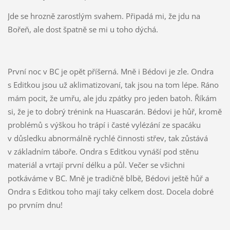
Jde se hrozně zarostlým svahem. Připadá mi, že jdu na
Bořeň, ale dost špatně se mi u toho dýchá.
První noc v BC je opět příšerná. Mně i Bédovi je zle. Ondra
s Editkou jsou už aklimatizovaní, tak jsou na tom lépe. Ráno
mám pocit, že umřu, ale jdu zpátky pro jeden batoh. Říkám
si, že je to dobrý trénink na Huascarán. Bédovi je hůř, kromě
problémů s výškou ho trápí i časté vylézání ze spacáku
v důsledku abnormálně rychlé činnosti střev, tak zůstává
v základním táboře. Ondra s Editkou vynáší pod stěnu
materiál a vrtají první délku a půl. Večer se všichni
potkáváme v BC. Mně je tradičně blbě, Bédovi ještě hůř a
Ondra s Editkou toho mají taky celkem dost. Docela dobré
po prvním dnu!