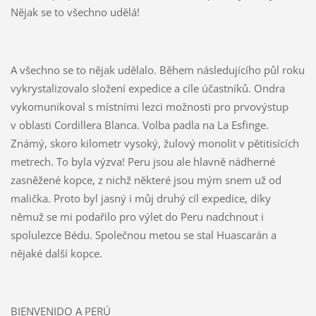
Nějak se to všechno udělá!
A všechno se to nějak udělalo. Během následujícího půl roku
vykrystalizovalo složení expedice a cíle účastníků. Ondra
vykomunikoval s místními lezci možnosti pro prvovýstup
v oblasti Cordillera Blanca. Volba padla na La Esfinge.
Známý, skoro kilometr vysoký, žulový monolit v pětitisících
metrech. To byla výzva! Peru jsou ale hlavně nádherné
zasněžené kopce, z nichž některé jsou mým snem už od
malička. Proto byl jasný i můj druhý cíl expedice, díky
němuž se mi podařilo pro výlet do Peru nadchnout i
spolulezce Bédu. Společnou metou se stal Huascarán a
nějaké další kopce.
BIENVENIDO A PERÚ