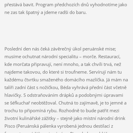
přestává bavit. Program předchozích dnů vyhodnotíme jako
ne zas tak špatný a jdeme radši do baru.
Poslední den nás čeká závěrečný úkol peruánské mise;
musíme ochutnat národní specialitu – morče. Restaurací,
kde morčata připravují, není mnoho, a tak chvíli trvá, než
najdeme takovou, do které si troufneme. Servírují nám tu
každému čtvrtku smaženého domácího mazlíčka. Já mám na
talíři zadní část s nožičkou, Béda vyhrává přední část včetně
hlavičky. S odstraňováním drápků a podobnými úpravami
se šéfkuchař neobtěžoval. Chutná to zajímavě, je to jemné a
trochu to připomíná rybu. Rozhodně to bude patřit mezi
životní kulinářské zážitky – stejně jako místní národní drink
Pisco (Peruánská pálenka vyrobená jednou destilací z