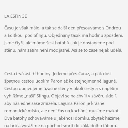
LA ESFINGE
Času je však málo, a tak se další den přesouváme s Ondrou
a Editkou pod Sfingu. Objednaný taxík má hodinu zpoždění.
Jsme čtyři, ale máme šest batohů. Jak je dostaneme pod
stěnu, nám zatím není moc jasné. Asi se to zase nějak udělá.
Cesta trvá asi tři hodiny. Jedeme přes Caraz, a pak dost
špatnou cestou údolím Paron až ke stejnojmenné laguně.
Cestou obdivujeme úžasné stěny v okolí cesty a s napětím
vyhlížíme „naši“ Sfingu. Objeví se na chvíli v závěru údolí,
aby následně zase zmizela. Laguna Paron je krásné
romantické místo, ale není čas na kochání, musíme makat.
Dva batohy schováváme u jakéhosi domku, zbytek házíme
na hrb a vyrážíme na pochod smrti do základního tábora.