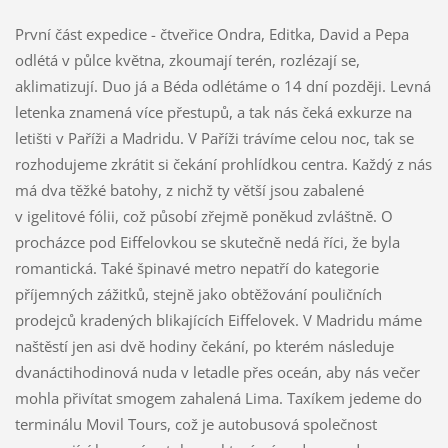
První část expedice - čtveřice Ondra, Editka, David a Pepa
odlétá v půlce května, zkoumají terén, rozlézají se,
aklimatizují. Duo já a Béda odlétáme o 14 dní později. Levná
letenka znamená více přestupů, a tak nás čeká exkurze na
letišti v Paříži a Madridu. V Paříži trávíme celou noc, tak se
rozhodujeme zkrátit si čekání prohlídkou centra. Každý z nás
má dva těžké batohy, z nichž ty větší jsou zabalené
v igelitové fólii, což působí zřejmě poněkud zvláštně. O
procházce pod Eiffelovkou se skutečně nedá říci, že byla
romantická. Také špinavé metro nepatří do kategorie
příjemných zážitků, stejně jako obtěžování pouličních
prodejců kradených blikajících Eiffelovek. V Madridu máme
naštěstí jen asi dvě hodiny čekání, po kterém následuje
dvanáctihodinová nuda v letadle přes oceán, aby nás večer
mohla přivítat smogem zahalená Lima. Taxíkem jedeme do
terminálu Movil Tours, což je autobusová společnost