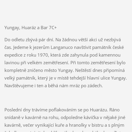
Yungay, Huaráz a Bar 7C+
Do odletu zbývá pár dní. Na žádnou větší akci už nezbývá
čas. Jedeme k jezerům Langanuco navštívit památník české
expedice z roku 1970, která zde zahynula pod kamennou
lavinou při velkém zemětřesení. Při tomto zemětřesení bylo
kompletně zničeno město Yungay. Neštěstí dnes připomíná
velký památník, který je v místě tehdejší hlavní ulice Yungay.
Navštěvujeme i ten a běhá nám mráz po zádech.
Poslední dny trávíme poflakováním se po Huarázu. Ráno
snídaně v kavárně na rohu, odpoledne kávička v nějaké jiné
kavárně, večer vynikající kuře a hranolky v bistru a s plným