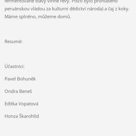
fermentované šťávy vinné révy. Pisco bylo prohlášeno
peruánskou vládou za kulturní dědictví národa) a čaj z koky.
Máme splněno, můžeme domů.
Resumé:
Účastníci:
Pavel Bohuněk
Ondra Beneš
Editka Vopatová
Honza Škarohlíd