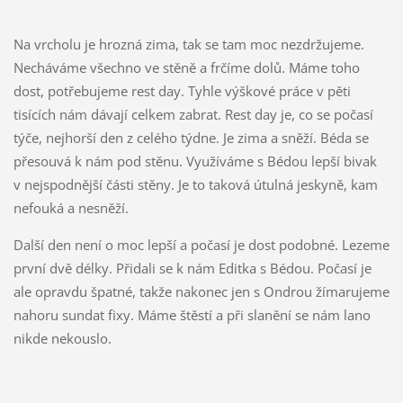
Na vrcholu je hrozná zima, tak se tam moc nezdržujeme.
Necháváme všechno ve stěně a frčíme dolů. Máme toho
dost, potřebujeme rest day. Tyhle výškové práce v pěti
tisících nám dávají celkem zabrat. Rest day je, co se počasí
týče, nejhorší den z celého týdne. Je zima a sněží. Béda se
přesouvá k nám pod stěnu. Využíváme s Bédou lepší bivak
v nejspodnější části stěny. Je to taková útulná jeskyně, kam
nefouká a nesněží.
Další den není o moc lepší a počasí je dost podobné. Lezeme
první dvě délky. Přidali se k nám Editka s Bédou. Počasí je
ale opravdu špatné, takže nakonec jen s Ondrou žímarujeme
nahoru sundat fixy. Máme štěstí a při slanění se nám lano
nikde nekouslo.