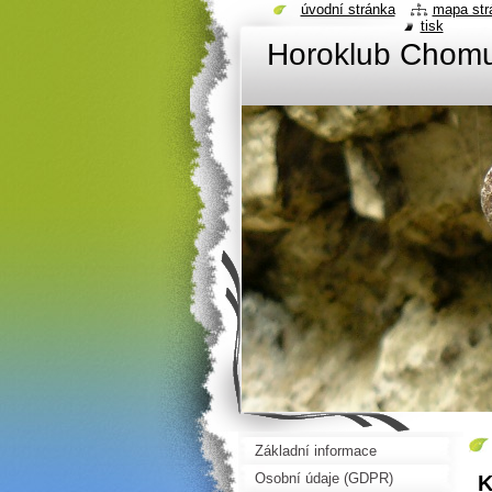
úvodní stránka
mapa str
tisk
Horoklub Chom
Základní informace
Osobní údaje (GDPR)
K