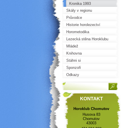
Kronika 1993
Skály v regionu
Průvodce
Historie horolezectví
Horometodika
Lezecká stěna Horoklubu
Mládež
Knihovna
Stáhni si
Sponzoři
Odkazy
KONTAKT
Horoklub Chomutov
Husova 83
Chomutov
43003