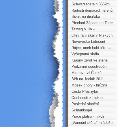
Watzmann na kole a zpět
Schwarzenstein 3369m
Radosti domácích terénů
Bivak na drsňáka
Přechod Západních Tater
- sólo
Talweg VIIIa –
Hőllenhund - Rathen
Otevírání skal v Nízkých
Tatrách 2011
Novoveské Letošení
Rájec, aneb babí léto na
písku
Vyšeptaná skála
Krásný život ve stěně
Östlicher Schoberkopf
Podzimní soustředění
mládeže - ARCO
Mistrovství České
republiky v lezení na
Běh na Jedlák 2011
obtížnost 2011 Choceň
Mozek chorý - hrůzná
story
Cesta Přes rybu
Osobnosti z historie
Krušných hor (1. část)
Poslední slanění
Horoklubu Chomutov
Schrankogel
Práce platná - nikoli
kvapná!
„Vánoční stěna“ mládeže