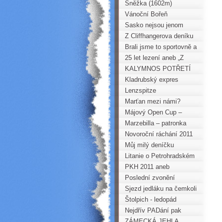
Horoklubu dne 22.12.2011
Sněžka (1602m)
Vánoční Bořeň
Sasko nejsou jenom
písky – Bienenmühle
Z Cliffhangerova deníku
Brali jsme to sportovně a
s humorem
25 let lezení aneb „Z
Jířovo deníčku“
KALYMNOS POTŘETÍ
Kladrubský expres
Lenzspitze
Marťan mezi námi?
Májový Open Cup –
Velká cena Singing Rock
Marzebilla – patronka
Krušných hor
Novoroční ráchání 2011
Můj milý deníčku
Litanie o Petrohradském
PADání
PKH 2011 aneb
Krušnohorská „stovka“ na
Poslední zvonění
běžkách
Sjezd jedláku na čemkoli
Štolpich - ledopád
Nejdřív PADání pak
vozembouchání
ZÁMECKÁ JEHLA