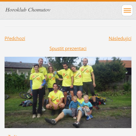
Horoklub Chomutov
Předchozí
Následující
Spustit prezentaci