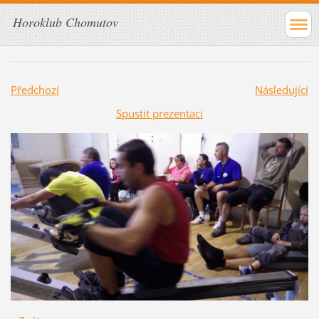
Horoklub Chomutov
Předchozí
Následující
Spustit prezentaci