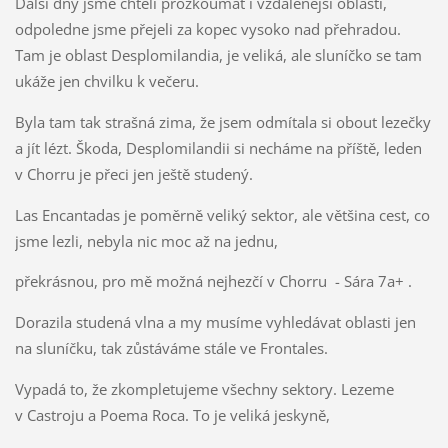
Další dny jsme chtěli prozkoumat i vzdálenější oblasti,
odpoledne jsme přejeli za kopec vysoko nad přehradou.
Tam je oblast Desplomilandia, je veliká, ale sluníčko se tam
ukáže jen chvilku k večeru.
Byla tam tak strašná zima, že jsem odmítala si obout lezečky
a jít lézt. Škoda, Desplomilandii si necháme na příště, leden
v Chorru je přeci jen ještě studený.
Las Encantadas je poměrně veliký sektor, ale většina cest, co
jsme lezli, nebyla nic moc až na jednu,
překrásnou, pro mě možná nejhezčí v Chorru - Sára 7a+ .
Dorazila studená vlna a my musíme vyhledávat oblasti jen
na sluníčku, tak zůstáváme stále ve Frontales.
Vypadá to, že zkompletujeme všechny sektory. Lezeme
v Castroju a Poema Roca. To je veliká jeskyně,