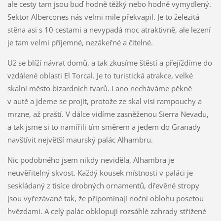
ale cesty tam jsou buď hodně těžký nebo hodně vymydlený.
Sektor Albercones nás velmi mile překvapil. Je to železitá
stěna asi s 10 cestami a nevypadá moc atraktivně, ale lezení
je tam velmi příjemné, nezákeřné a čitelné.
Už se blíží návrat domů, a tak zkusíme štěstí a přejíždíme do
vzdálené oblasti El Torcal. Je to turistická atrakce, velké
skalní město bizardních tvarů. Lano necháváme pěkně
v autě a jdeme se projít, protože ze skal visí rampouchy a
mrzne, až praští. V dálce vidíme zasněženou Sierra Nevadu,
a tak jsme si to namířili tím směrem a jedem do Granady
navštívit největší maurský palác Alhambru.
Nic podobného jsem nikdy neviděla, Alhambra je
neuvěřitelný skvost. Každý kousek místnosti v paláci je
seskládaný z tisíce drobných ornamentů, dřevěné stropy
jsou vyřezávané tak, že připomínají noční oblohu posetou
hvězdami. A celý palác obklopují rozsáhlé zahrady střižené