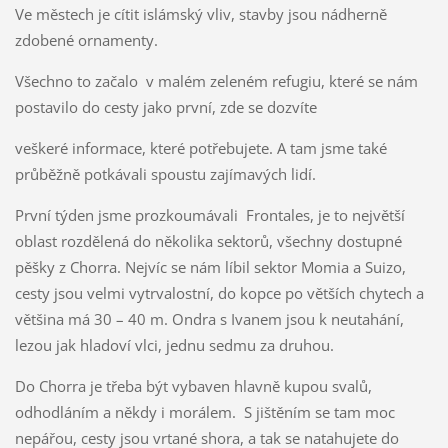
Ve městech je cítit islámský vliv, stavby jsou nádherně
zdobené ornamenty.
Všechno to začalo v malém zeleném refugiu, které se nám
postavilo do cesty jako první, zde se dozvíte
veškeré informace, které potřebujete. A tam jsme také
průběžně potkávali spoustu zajímavých lidí.
První týden jsme prozkoumávali Frontales, je to největší
oblast rozdělená do několika sektorů, všechny dostupné
pěšky z Chorra. Nejvíc se nám líbil sektor Momia a Suizo,
cesty jsou velmi vytrvalostní, do kopce po větších chytech a
většina má 30 – 40 m. Ondra s Ivanem jsou k neutahání,
lezou jak hladoví vlci, jednu sedmu za druhou.
Do Chorra je třeba být vybaven hlavně kupou svalů,
odhodláním a někdy i morálem. S jištěním se tam moc
nepářou, cesty jsou vrtané shora, a tak se natahujete do