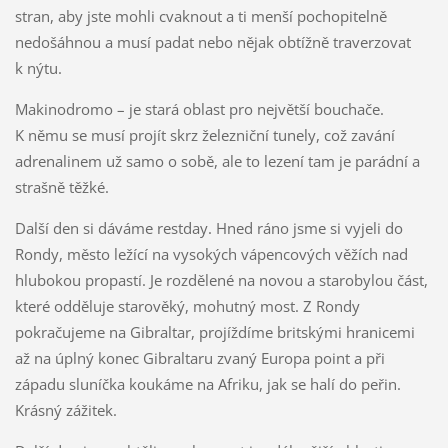
stran, aby jste mohli cvaknout a ti menší pochopitelně
nedošáhnou a musí padat nebo nějak obtížně traverzovat
k nýtu.
Makinodromo – je stará oblast pro největší bouchače.
K němu se musí projít skrz železniční tunely, což zavání
adrenalinem už samo o sobě, ale to lezení tam je parádní a
strašně těžké.
Další den si dáváme restday. Hned ráno jsme si vyjeli do
Rondy, město ležící na vysokých vápencových věžích nad
hlubokou propastí. Je rozdělené na novou a starobylou část,
které odděluje starověký, mohutný most. Z Rondy
pokračujeme na Gibraltar, projíždíme britskými hranicemi
až na úplný konec Gibraltaru zvaný Europa point a při
západu sluníčka koukáme na Afriku, jak se halí do peřin.
Krásný zážitek.