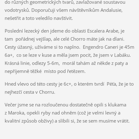
do různých geometrických tvarů, zavlažované soustavou
vodotrysků. Doporučuji všem návštěvníkům Andalusie,
nešetřit a toto veledílo navštívit.
Poslední lezecký den jdeme do oblasti Escalera Arabe, je
tam pořádnej vejšlap, ale celé Chorro máte jak na dlani.
Cesty úžasný, užíváme si to naplno. Engendro Caneri je 45m
6a+, co se leze v kuse a měla jsem pocit, že jsem v Labáku.
Krásná linie, odlezy 5-6m, morál tahám až někde z paty a
nepříjemně těžké místo pod řetězem.
Hned vlevo od této cesty je 6c+, o kterém tvrdí Péťa, že je to
nejhezčí cesta v Chorru.
Večer jsme se na rozloučenou dostatečně opili s klukama
z Maroka, opekli ryby nad ohněm (což je velmi levný a
kvalitní způsob obživy) a slíbili si, že se sem musíme vrátit.