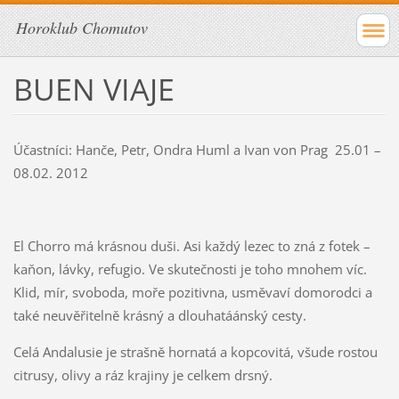
Horoklub Chomutov
BUEN VIAJE
Účastníci: Hanče, Petr, Ondra Huml a Ivan von Prag 25.01 –
08.02. 2012
El Chorro má krásnou duši. Asi každý lezec to zná z fotek –
kaňon, lávky, refugio. Ve skutečnosti je toho mnohem víc.
Klid, mír, svoboda, moře pozitivna, usměvaví domorodci a
také neuvěřitelně krásný a dlouhatáánský cesty.
Celá Andalusie je strašně hornatá a kopcovitá, všude rostou
citrusy, olivy a ráz krajiny je celkem drsný.