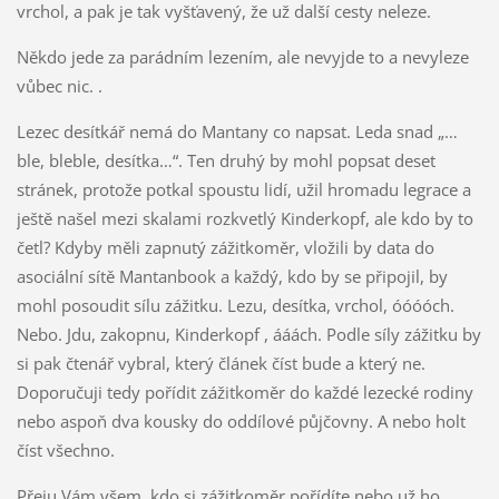
vrchol, a pak je tak vyšťavený, že už další cesty neleze.
Někdo jede za parádním lezením, ale nevyjde to a nevyleze
vůbec nic. .
Lezec desítkář nemá do Mantany co napsat. Leda snad „…
ble, bleble, desítka…“. Ten druhý by mohl popsat deset
stránek, protože potkal spoustu lidí, užil hromadu legrace a
ještě našel mezi skalami rozkvetlý Kinderkopf, ale kdo by to
četl? Kdyby měli zapnutý zážitkoměr, vložili by data do
asociální sítě Mantanbook a každý, kdo by se připojil, by
mohl posoudit sílu zážitku. Lezu, desítka, vrchol, óóóóch.
Nebo. Jdu, zakopnu, Kinderkopf , ááách. Podle síly zážitku by
si pak čtenář vybral, který článek číst bude a který ne.
Doporučuji tedy pořídit zážitkoměr do každé lezecké rodiny
nebo aspoň dva kousky do oddílové půjčovny. A nebo holt
číst všechno.
Přeju Vám všem, kdo si zážitkoměr pořídíte nebo už ho