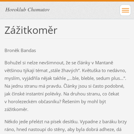
Horoklub Chomutov
Zážitkoměr
Broněk Bandas
Bohužel si nelze nevšimnout, že se články v Mantaně
většinou týkají témat „stále žhavých“. Květuška to nedávno,
myslím, vyjádřila nějak takhle „…ble, bleble, sedum plus…“.
Na jednu stranu má pravdu. Články jsou si často podobné,
jak čínské instantní polévky. Na druhou stranu, co čekat
v horolezeckém občasníku? Řešením by mohl být
zážitkoměr.
Někdo jede přelézt na písek desítku. Vypadne z baráku brzy
ráno, hned nastoupí do stěny, aby byla dobrá adheze, dá