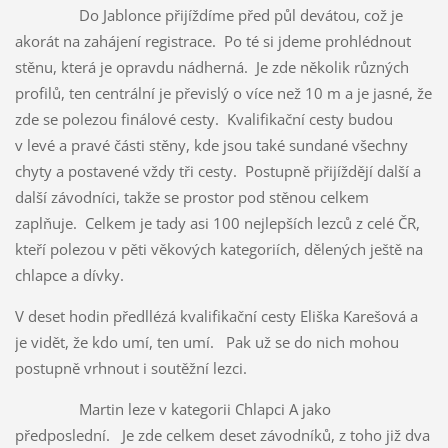
Do Jablonce přijíždíme před půl devátou, což je
akorát na zahájení registrace. Po té si jdeme prohlédnout
stěnu, která je opravdu nádherná. Je zde několik různých
profilů, ten centrální je převislý o více než 10 m a je jasné, že
zde se polezou finálové cesty. Kvalifikační cesty budou
v levé a pravé části stěny, kde jsou také sundané všechny
chyty a postavené vždy tři cesty. Postupně přijíždějí další a
další závodníci, takže se prostor pod stěnou celkem
zaplňuje. Celkem je tady asi 100 nejlepších lezců z celé ČR,
kteří polezou v pěti věkových kategoriích, dělených ještě na
chlapce a dívky.
V deset hodin předllézá kvalifikační cesty Eliška Karešová a
je vidět, že kdo umí, ten umí. Pak už se do nich mohou
postupně vrhnout i soutěžní lezci.
Martin leze v kategorii Chlapci A jako
předposlední. Je zde celkem deset závodníků, z toho již dva