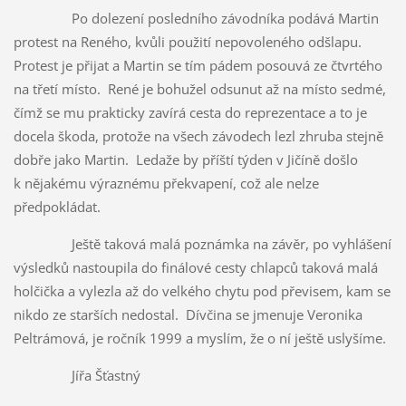
Po dolezení posledního závodníka podává Martin
protest na Reného, kvůli použití nepovoleného odšlapu.
Protest je přijat a Martin se tím pádem posouvá ze čtvrtého
na třetí místo. René je bohužel odsunut až na místo sedmé,
čímž se mu prakticky zavírá cesta do reprezentace a to je
docela škoda, protože na všech závodech lezl zhruba stejně
dobře jako Martin. Ledaže by příští týden v Jičíně došlo
k nějakému výraznému překvapení, což ale nelze
předpokládat.
Ještě taková malá poznámka na závěr, po vyhlášení
výsledků nastoupila do finálové cesty chlapců taková malá
holčička a vylezla až do velkého chytu pod převisem, kam se
nikdo ze starších nedostal. Dívčina se jmenuje Veronika
Peltrámová, je ročník 1999 a myslím, že o ní ještě uslyšíme.
Jířa Šťastný