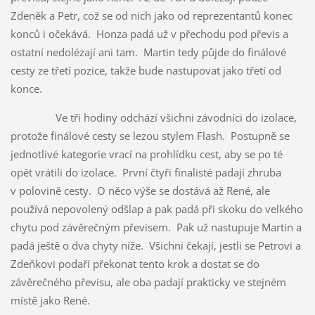
Zdeněk a Petr, což se od nich jako od reprezentantů konec
konců i očekává. Honza padá už v přechodu pod převis a
ostatní nedolézají ani tam. Martin tedy půjde do finálové
cesty ze třetí pozice, takže bude nastupovat jako třetí od
konce.
Ve tři hodiny odchází všichni závodníci do izolace,
protože finálové cesty se lezou stylem Flash. Postupně se
jednotlivé kategorie vrací na prohlídku cest, aby se po té
opět vrátili do izolace. První čtyři finalisté padají zhruba
v polovině cesty. O něco výše se dostává až René, ale
používá nepovolený odšlap a pak padá při skoku do velkého
chytu pod závěrečným převisem. Pak už nastupuje Martin a
padá ještě o dva chyty níže. Všichni čekají, jestli se Petrovi a
Zdeňkovi podaří překonat tento krok a dostat se do
závěrečného převisu, ale oba padají prakticky ve stejném
místě jako René.