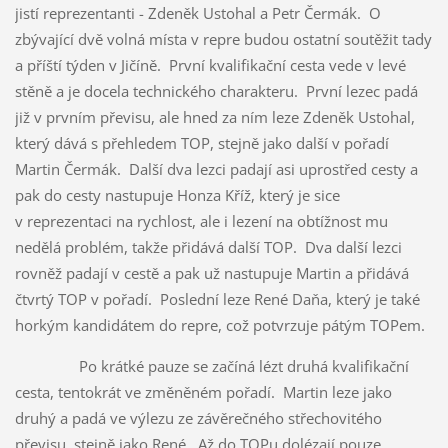
jistí reprezentanti - Zdeněk Ustohal a Petr Čermák. O
zbývající dvě volná místa v repre budou ostatní soutěžit tady
a příští týden v Jičíně. První kvalifikační cesta vede v levé
stěně a je docela technického charakteru. První lezec padá
již v prvním převisu, ale hned za ním leze Zdeněk Ustohal,
který dává s přehledem TOP, stejně jako další v pořadí
Martin Čermák. Další dva lezci padají asi uprostřed cesty a
pak do cesty nastupuje Honza Kříž, který je sice
v reprezentaci na rychlost, ale i lezení na obtížnost mu
nedělá problém, takže přidává další TOP. Dva další lezci
rovněž padají v cestě a pak už nastupuje Martin a přidává
čtvrtý TOP v pořadí. Poslední leze René Daňa, který je také
horkým kandidátem do repre, což potvrzuje pátým TOPem.
Po krátké pauze se začíná lézt druhá kvalifikační
cesta, tentokrát ve změněném pořadí. Martin leze jako
druhý a padá ve výlezu ze závěrečného střechovitého
převisu, stejně jako René. Až do TOPu dolézají pouze