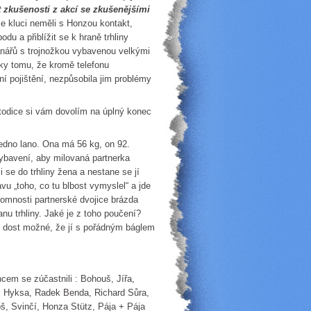
at zkušenosti z akcí se zkušenějšími
e kluci neměli s Honzou kontakt,
du a přiblížit se k hraně trhliny
nářů s trojnožkou vybavenou velkými
íky tomu, že kromě telefonu
tní pojištění, nezpůsobila jim problémy
todice si vám dovolím na úplný konec
jedno lano. Ona má 56 kg, on 92.
ybavení, aby milovaná partnerka
 se do trhliny žena a nestane se jí
u „toho, co tu blbost vymyslel“ a jde
ítomnosti partnerské dvojice brázda
anu trhliny. Jaké je z toho poučení?
je dost možné, že jí s pořádným báglem
em se zúčastnili : Bohouš, Jířa,
š Hyksa, Radek Benda, Richard Sůra,
, Svinčí, Honza Stütz, Pája + Pája