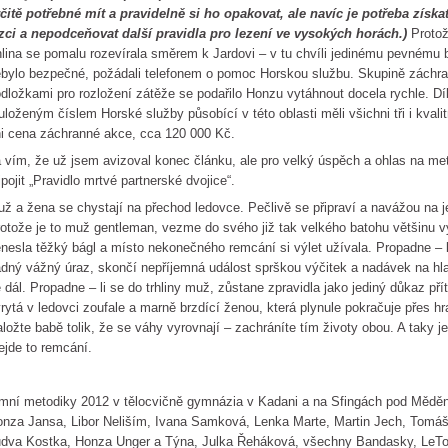
čitě potřebné mít a pravidelně si ho opakovat, ale navíc je potřeba získ
zci a nepodceňovat další pravidla pro lezení ve vysokých horách.)
Protož
hlina se pomalu rozevírala směrem k Jardovi – v tu chvíli jedinému pevnému bo
bylo bezpečné, požádali telefonem o pomoc Horskou službu. Skupině záchra
dložkami pro rozložení zátěže se podařilo Honzu vytáhnout docela rychle. D
uloženým číslem Horské služby působící v této oblasti měli všichni tři i kvali
i cena záchranné akce, cca 120 000 Kč.
 vím, že už jsem avizoval konec článku, ale pro velký úspěch a ohlas na me
ipojit „Pravidlo mrtvé partnerské dvojice“.
ž a žena se chystají na přechod ledovce. Pečlivě se připraví a navážou na 
otože je to muž gentleman, vezme do svého již tak velkého batohu většinu v
nesla těžký bágl a místo nekonečného remcání si výlet užívala. Propadne – li
dný vážný úraz, skončí nepříjemná událost sprškou výčitek a nadávek na hlav
 dál. Propadne – li se do trhliny muž, zůstane zpravidla jako jediný důkaz př
rytá v ledovci zoufale a marně brzdící ženou, která plynule pokračuje přes hr
ložte babě tolik, že se váhy vyrovnají – zachráníte tím životy obou. A taky 
ejde to remcání.
mní metodiky 2012 v tělocvičně gymnázia v Kadani a na Sfingách pod Měděnc
nza Jansa, Libor Neliším, Ivana Samková, Lenka Marte, Martin Jech, Tomá
dva Kostka, Honza Unger a Týna, Julka Řeháková, všechny Bandasky, LeToš