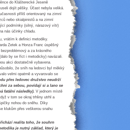
děnce do Klášterecké Jeseně
seli dojít pěšky. Účast nebyla veliká.
učasnosti příliš orientovaný na zimní
zců nebo skialpinistů a na zimní
ící podmínky (silný, nárazový vítr)
na nás účinky chladu.
, vrátím k definici metodiky.
 Jarda Zetek a Honza Franc úspěšný
l bezproblémový a za krásného
dalo by se říct i metodicky) navázali.
nnou akci dostatečně vybavena.
působilo, že sníh na ledovci byl měkký
ovalo velmi opatrně a vyvarovalo se
odu přes ledovec družstvo neudrží
hni za sebou, povídají si a lano se
 fatální následky).
V jednom místě
dyž v tom se okraj trhliny utrhl a
 špičky nohou do sněhu. Díky
 se klukům přes veškerou snahu
ichází realita toho, že souhrn
todika je nutný základ, který je