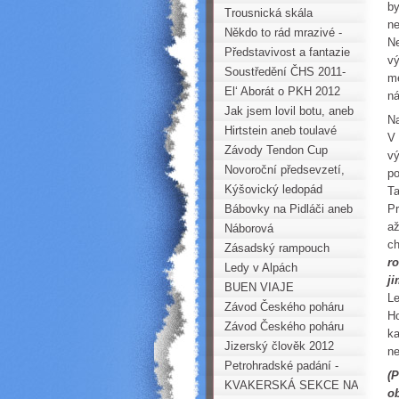
by
Trousnická skála
ne
Někdo to rád mrazivé -
Ne
Stubaier Wildspitze
Představivost a fantazie
vý
Soustředění ČHS 2011-
me
Verdon
El‘ Aborát o PKH 2012
ná
Jak jsem lovil botu, aneb
Na
Horezdary též
Hirtstein aneb toulavé
V 
nohy
Závody Tendon Cup
vý
Vyškov
Novoroční předsevzetí,
po
jsou zbytečné tlachání,
Kýšovický ledopád
Ta
mozek zbystří, tělo čistí,
Bábovky na Pidláči aneb
Pr
až
NOVOROČNÍ RÁCHÁNÍ
výlet na rampouchy
Náborová
c
Zásadský rampouch
ro
Ledy v Alpách
j
BUEN VIAJE
Le
Závod Českého poháru
Ho
mládeže v Jablonci n/N
Závod Českého poháru
ka
mládeže v Jičíně
Jizerský člověk 2012
ne
Petrohradské padání -
(P
Sklárna 2012
KVAKERSKÁ SEKCE NA
ob