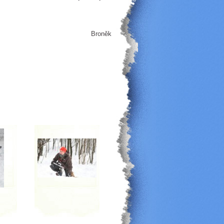
Broněk