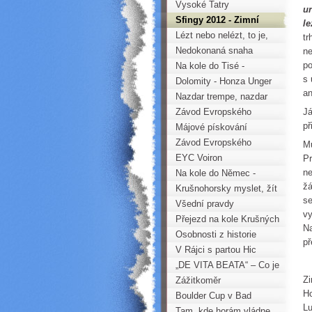
LOVU VELRYB
Vysoké Tatry
ur
Sfingy 2012 - Zimní
le
metodika
Lézt nebo nelézt, to je,
tr
oč tu běží
Nedokonaná snaha
ne
po
dosáhnout cíle
Na kole do Tisé -
s 
Odpadkyáda 2012
Dolomity - Honza Unger
an
Nazdar trempe, nazdar
kamaráde!
Závod Evropského
Já
př
poháru mládeže ve
Májové pískování
Francii
Závod Evropského
Mu
poháru mládeže v Linzi
EYC Voiron
Pr
ne
Na kole do Němec -
žá
Katzensteiny
Krušnohorsky myslet, žít
se
a lézt
Všední pravdy
vy
Přejezd na kole Krušných
Na
hor ve dvou dnech
Osobnosti z historie
př
Krušných hor (3. část)
V Rájci s partou Hic
„DE VITA BEATA“ – Co je
Zi
štěstí?
Zážitkoměr
Ho
Boulder Cup v Bad
Lu
Schandau
Tam, kde horám vládne