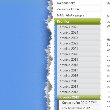
Kalendář akcí
B
Ze života klubu
MANTANA časopis
Mo
Kronika
Wi
Kronika 2025
Kronika 2024
Kronika 2023
Ho
Kronika 2022
že
Kronika 2021
al
Kronika 2020
Zi
Kronika 2019
ch
Kronika 2018
pr
Kronika 2017
tě
Kronika 2016
pr
vy
Kronika 2015
Kronika 2014
Po
Kronika 2013
im
úr
Kronika 2012
so
Konec světa 2012 ???!!!
sn
Lov horezdarů 2012