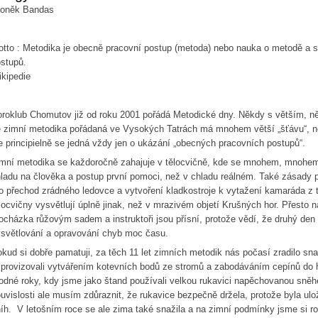
roněk Bandas
tto : Metodika je obecně pracovní postup (metoda) nebo nauka o metodě a s
postupů. Zd
kipedie
roklub Chomutov již od roku 2001 pořádá Metodické dny. Někdy s větším, 
 zimní metodika pořádaná ve Vysokých Tatrách má mnohem větší „šťávu“, 
e principielně se jedná vždy jen o ukázání „obecných pracovních postupů“.
mní metodika se každoročně zahajuje v tělocvičně, kde se mnohem, mnohem l
ladu na člověka a postup první pomoci, než v chladu reálném. Také zásady 
o přechod zrádného ledovce a vytvoření kladkostroje k vytažení kamaráda z t
locvičny vysvětlují úplně jinak, než v mrazivém objetí Krušných hor. Přesto 
ocházka růžovým sadem a instruktoři jsou přísní, protože vědí, že druhý den
světlování a opravování chyb moc času.
kud si dobře pamatuji, za těch 11 let zimních metodik nás počasí zradilo sn
provizovali vytvářením kotevních bodů ze stromů a zabodáváním cepínů do hlí
odné roky, kdy jsme jako štand používali velkou rukavici napěchovanou sně
uvislosti ale musím zdůraznit, že rukavice bezpečně držela, protože byla ulo
íh. V letošním roce se ale zima také snažila a na zimní podmínky jsme si r