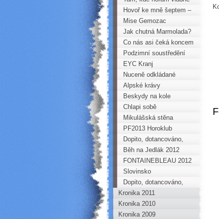
Ko
růžová
Hovoř ke mně šeptem –
Vysoké Tatry
Mise Gemozac
Jak chutná Marmolada?
Co nás asi čeká koncem
roku 2012?
Podzimní soustředění
mládeže – Kalymnos
EYC Kranj
2012
Nuceně odkládané
Alpské krávy
Beskydy na kole
Chlapi sobě
F
Mikulášská stěna
PF2013 Horoklub
Chomutov
Dopito, dotancováno,
doslaňováno – Hubertus
Běh na Jedlák 2012
u Karlových Varů
FONTAINEBLEAU 2012
Slovinsko
Dopito, dotancováno,
Kronika 2011
doslaňováno – Hubertus
Kronika 2010
u Karlových Varů
Kronika 2009