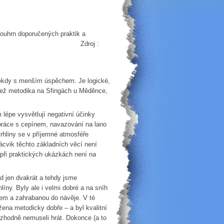
ouhrn doporučených praktik a
roj :
někdy s menším úspěchem. Je logické,
než metodika na Sfingách u Měděnce,
épe vysvětlují negativní účinky
práce s cepínem, navazování na lano
rhliny se v příjemné atmosféře
nácvik těchto základních věcí není
 při praktických ukázkách není na
ad jen dvakrát a tehdy jsme
ny. Byly ale i velmi dobré a na sníh
hem a zahrabanou do návěje. V té
žena metodicky dobře – a byl kvalitní
ozhodně nemuseli hrát. Dokonce (a to