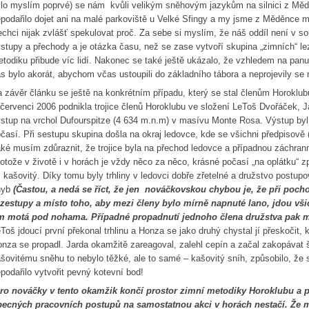
lo myslím poprvé) se nám kvůli velikým sněhovým jazykům na silnici z Mě
podařilo dojet ani na malé parkoviště u Velké Sfingy a my jsme z Měděnce mu
chci nijak zvlášť spekulovat proč. Za sebe si myslím, že náš oddíl není v so
stupy a přechody a je otázka času, než se zase vytvoří skupina „zimních“ le
todiku přibude víc lidí. Nakonec se také ještě ukázalo, že vzhledem na panuj
s bylo akorát, abychom včas ustoupili do základního tábora a neprojevily se 
 závěr článku se ještě na konkrétním případu, který se stal členům Horoklubu
červenci 2006 podnikla trojice členů Horoklubu ve složení LeToš Dvořáček,
stup na vrchol Dufourspitze (4 634 m.n.m) v masívu Monte Rosa. Výstup by
časí. Při sestupu skupina došla na okraj ledovce, kde se všichni předpisově (
ké musím zdůraznit, že trojice byla na přechod ledovce a případnou záchra
otože v životě i v horách je vždy něco za něco, krásné počasí „na oplátku“ z
 kašovitý. Díky tomu byly trhliny v ledovci dobře zřetelné a družstvo postup
hyb
(Častou, a nedá se říct, že jen nováčkovskou chybou je, že při poch
zestupy a místo toho, aby mezi členy bylo mírně napnuté lano, jdou všic
im motá pod nohama. Případné propadnutí jednoho člena družstva pak má
Toš jdoucí první překonal trhlinu a Honza se jako druhý chystal jí přeskočit, k
nza se propadl. Jarda okamžitě zareagoval, zalehl cepín a začal zakopávat
šovitému sněhu to nebylo těžké, ale to samé – kašovitý sníh, způsobilo, že
podařilo vytvořit pevný kotevní bod!
ro nováčky v tento okamžik končí prostor zimní metodiky Horoklubu a př
ecných pracovních postupů na samostatnou akci v horách nestačí. Že me