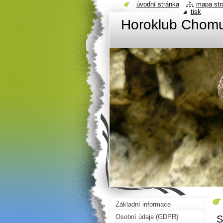
úvodní stránka
mapa str
tisk
Horoklub Chom
Základní informace
Osobní údaje (GDPR)
S