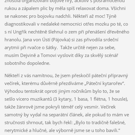
zhostila organizování bojové hry, ačkoliv s pošramocenou
rukou a zápalem plic by měla spíš relaxovat doma. Všichni
se nakonec pro bojovku nadchli. Někteří až moc! Týně
diagnostikovali v nedaleké nemocnici otřes mozku po té, co
s ní Ungřík nechtěně šlehnul o zem při přenášení dřevěného
hranolu. Jana von Ústí (Pájovka) si zas přivodila srdeční
arytmii při rvačce o šátky. Takže určitě nejen za sebe,
musím Dejvině a Tomovi vyslovit díky za skvělý scénář
sobotního dopoledne.
Někteří z vás namítnou, že jsem přeskočil páteční přípravný
večírek, kterému důvěrně přezdíváme „Páteční kytarořev“.
Výhodou tentokrát oproti jiným ročníkům bylo to, že se
sešlo vícero muzikantů (3 kytary, 1 basa, 1 flétna, 1 housle),
takže žánrově jsme pokryli téměř celý vesmír. Večírek
samotný by vydal na separátní článek, ale pokud to mám ve
stručnosti shrnout, tak bych řekl: „Bylo to tradičně falešné,
nerytmické a hlučné, ale výborně jsme se u toho bavili.“