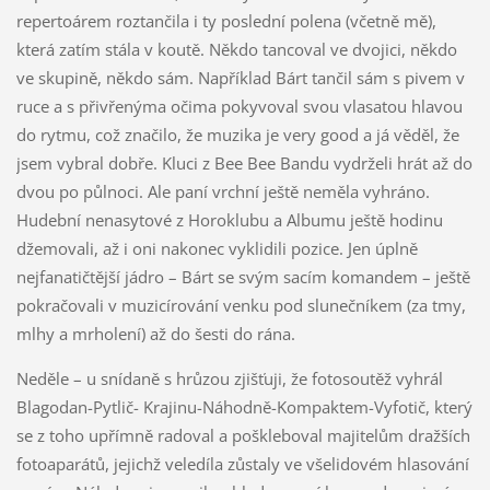
repertoárem roztančila i ty poslední polena (včetně mě),
která zatím stála v koutě. Někdo tancoval ve dvojici, někdo
ve skupině, někdo sám. Například Bárt tančil sám s pivem v
ruce a s přivřenýma očima pokyvoval svou vlasatou hlavou
do rytmu, což značilo, že muzika je very good a já věděl, že
jsem vybral dobře. Kluci z Bee Bee Bandu vydrželi hrát až do
dvou po půlnoci. Ale paní vrchní ještě neměla vyhráno.
Hudební nenasytové z Horoklubu a Albumu ještě hodinu
džemovali, až i oni nakonec vyklidili pozice. Jen úplně
nejfanatičtější jádro – Bárt se svým sacím komandem – ještě
pokračovali v muzicírování venku pod slunečníkem (za tmy,
mlhy a mrholení) až do šesti do rána.
Neděle – u snídaně s hrůzou zjišťuji, že fotosoutěž vyhrál
Blagodan-Pytlič- Krajinu-Náhodně-Kompaktem-Vyfotič, který
se z toho upřímně radoval a poškleboval majitelům dražších
fotoaparátů, jejichž veledíla zůstaly ve všelidovém hlasování