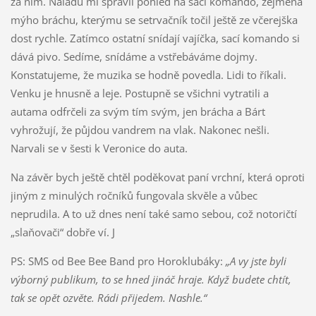
za ním. Náladu mi spravil pohled na sací komando, zejména
mýho bráchu, kterýmu se setrvačník točil ještě ze včerejška
dost rychle. Zatímco ostatní snídají vajíčka, sací komando si
dává pivo. Sedíme, snídáme a vstřebáváme dojmy.
Konstatujeme, že muzika se hodně povedla. Lidi to říkali.
Venku je hnusně a leje. Postupně se všichni vytratili a
autama odfrčeli za svým tím svým, jen brácha a Bárt
vyhrožují, že půjdou vandrem na vlak. Nakonec nešli.
Narvali se v šesti k Veronice do auta.
Na závěr bych ještě chtěl poděkovat paní vrchní, která oproti
jiným z minulých ročníků fungovala skvěle a vůbec
neprudila. A to už dnes není také samo sebou, což notoričtí
„slaňovači“ dobře ví. J
PS: SMS od Bee Bee Band pro Horoklubáky:
„A vy jste byli
výborný publikum, to se hned jináč hraje. Když budete chtít,
tak se opět ozvěte. Rádi přijedem. Nashle.“