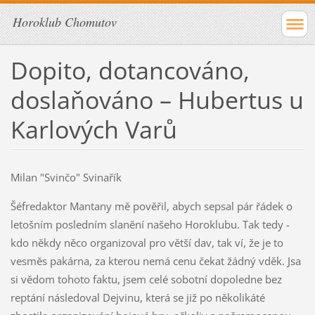
Horoklub Chomutov
Dopito, dotancováno,
doslaňováno – Hubertus u
Karlových Varů
Milan "Svinčo" Svinařík
Šéfredaktor Mantany mě pověřil, abych sepsal pár řádek o
letošním posledním slanění našeho Horoklubu. Tak tedy -
kdo někdy něco organizoval pro větší dav, tak ví, že je to
vesměs pakárna, za kterou nemá cenu čekat žádný vděk. Jsa
si vědom tohoto faktu, jsem celé sobotní dopoledne bez
reptání následoval Dejvinu, která se již po několikáté