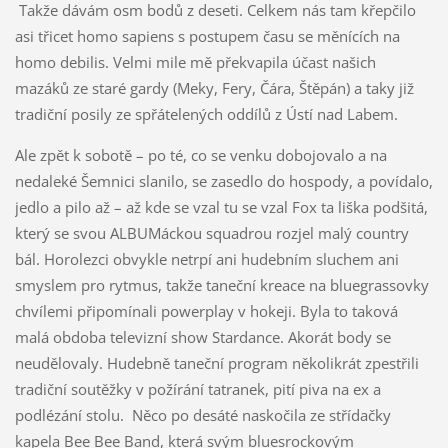
Takže dávám osm bodů z deseti. Celkem nás tam křepčilo
asi třicet homo sapiens s postupem času se měnících na
homo debilis. Velmi mile mě překvapila účast našich
mazáků ze staré gardy (Meky, Fery, Čára, Štěpán) a taky již
tradiční posily ze spřátelených oddílů z Ústí nad Labem.
Ale zpět k sobotě – po té, co se venku dobojovalo a na
nedaleké Šemnici slanilo, se zasedlo do hospody, a povídalo,
jedlo a pilo až – až kde se vzal tu se vzal Fox ta liška podšitá,
který se svou ALBUMáckou squadrou rozjel malý country
bál. Horolezci obvykle netrpí ani hudebním sluchem ani
smyslem pro rytmus, takže taneční kreace na bluegrassovky
chvílemi připomínali powerplay v hokeji. Byla to taková
malá obdoba televizní show Stardance. Akorát body se
neudělovaly. Hudebně taneční program několikrát zpestřili
tradiční soutěžky v požírání tatranek, pití piva na ex a
podlézání stolu. Něco po desáté naskočila ze střídačky
kapela Bee Bee Band, která svým bluesrockovým