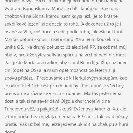
přichází davy „lezců“, a tak raději prcháme od pokladny dál.
Vybírám Bandaskám a Marušce další lahůdku – Cestu na
chobot VII na Slona, kterou jsem kdysi lezl. Je to krásné
sokolíkové lezení, ale docela to tahá. A dokonce už to je i
psané za VIIb, což docela sedí, podle toho, jak všichni funí.
Marťas potom zkouší Tušení stínů IXa a jen o kousek mu
uniká OS. Na druhý pokus to už ale dává RP, za což má můj
obdiv, protože výlez solivou spárou na vrchol není nic moc.
Pak ještě Marťasovi radím, aby si dal Bílou ligu IXa, což hned
činí (opět na OS) a já mám opět možnost po letech si jí
znovu přelézt. Přesouváme se k Herkulovým sloupům, kde
je několik lehčích cest pro mlaďochy. Postupně je všechny
přelézáme a různě se v nich střídáme. Marťas ještě nemá
dost, a tak si na závěr dává Olgoje chorchoje VIIc na
Tunelovou věž, a pak ještě zkouší Evženovu Ameriku Xa, ale
v tom horku bez maglajzu nemá na RP šanci, tak snad někdy
příště. Pak už balíme, ještě jedeme uklidit na chalupu a hurá
domů.