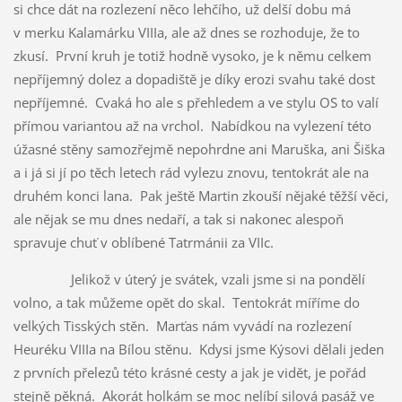
si chce dát na rozlezení něco lehčího, už delší dobu má
v merku Kalamárku VIIIa, ale až dnes se rozhoduje, že to
zkusí. První kruh je totiž hodně vysoko, je k němu celkem
nepříjemný dolez a dopadiště je díky erozi svahu také dost
nepříjemné. Cvaká ho ale s přehledem a ve stylu OS to valí
přímou variantou až na vrchol. Nabídkou na vylezení této
úžasné stěny samozřejmě nepohrdne ani Maruška, ani Šiška
a i já si jí po těch letech rád vylezu znovu, tentokrát ale na
druhém konci lana. Pak ještě Martin zkouší nějaké těžší věci,
ale nějak se mu dnes nedaří, a tak si nakonec alespoň
spravuje chuť v oblíbené Tatrmánii za VIIc.
Jelikož v úterý je svátek, vzali jsme si na pondělí
volno, a tak můžeme opět do skal. Tentokrát míříme do
velkých Tisských stěn. Marťas nám vyvádí na rozlezení
Heuréku VIIIa na Bílou stěnu. Kdysi jsme Kýsovi dělali jeden
z prvních přelezů této krásné cesty a jak je vidět, je pořád
stejně pěkná. Akorát holkám se moc nelíbí silová pasáž ve