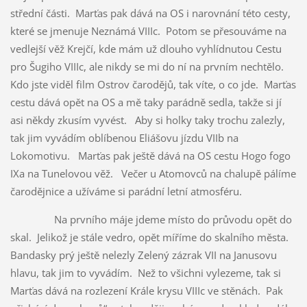
střední části. Marťas pak dává na OS i narovnání této cesty,
které se jmenuje Neznámá VIIIc. Potom se přesouváme na
vedlejší věž Krejčí, kde mám už dlouho vyhlídnutou Cestu
pro Šugiho VIIIc, ale nikdy se mi do ní na prvním nechtělo.
Kdo jste viděl film Ostrov čarodějů, tak víte, o co jde. Marťas
cestu dává opět na OS a mě taky parádně sedla, takže si jí
asi někdy zkusím vyvést. Aby si holky taky trochu zalezly,
tak jim vyvádím oblíbenou Eliášovu jízdu VIIb na
Lokomotivu. Marťas pak ještě dává na OS cestu Hogo fogo
IXa na Tunelovou věž. Večer u Atomovců na chalupě pálíme
čarodějnice a užíváme si parádní letní atmosféru.
Na prvního máje jdeme místo do průvodu opět do
skal. Jelikož je stále vedro, opět míříme do skalního města.
Bandasky prý ještě nelezly Zelený zázrak VII na Janusovu
hlavu, tak jim to vyvádím. Než to všichni vylezeme, tak si
Marťas dává na rozlezení Krále krysu VIIIc ve stěnách. Pak