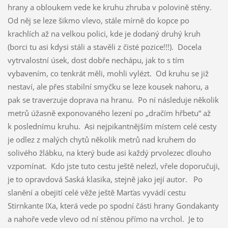
hrany a obloukem vede ke kruhu zhruba v polovině stěny.
Od něj se leze šikmo vlevo, stále mírně do kopce po
krachlích až na velkou polici, kde je dodaný druhý kruh
(borci tu asi kdysi stáli a stavěli z čisté pozice!!!). Docela
vytrvalostní úsek, dost dobře nechápu, jak to s tím
vybavením, co tenkrát měli, mohli vylézt. Od kruhu se již
nestaví, ale přes stabilní smyčku se leze kousek nahoru, a
pak se traverzuje doprava na hranu. Po ní následuje několik
metrů úžasně exponovaného lezení po „dračím hřbetu“ až
k poslednímu kruhu. Asi nejpikantnějším místem celé cesty
je odlez z malých chytů několik metrů nad kruhem do
solivého žlábku, na který bude asi každý prvolezec dlouho
vzpomínat. Kdo jste tuto cestu ještě nelezl, vřele doporučuji,
je to opravdová Saská klasika, stejně jako její autor. Po
slanění a obejití celé věže ještě Marťas vyvádí cestu
Stirnkante IXa, která vede po spodní části hrany Gondakanty
a nahoře vede vlevo od ní stěnou přímo na vrchol. Je to