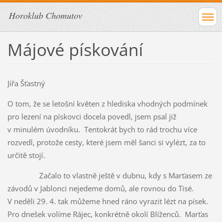
Horoklub Chomutov
Májové pískování
Jířa Šťastný
O tom, že se letošní květen z hlediska vhodných podmínek
pro lezení na pískovci docela povedl, jsem psal již
v minulém úvodníku. Tentokrát bych to rád trochu více
rozvedl, protože cesty, které jsem měl šanci si vylézt, za to
určitě stojí.
Začalo to vlastně ještě v dubnu, kdy s Marťasem ze
závodů v Jablonci nejedeme domů, ale rovnou do Tisé.
V neděli 29. 4. tak můžeme hned ráno vyrazit lézt na písek.
Pro dnešek volíme Rájec, konkrétně okolí Blíženců. Marťas