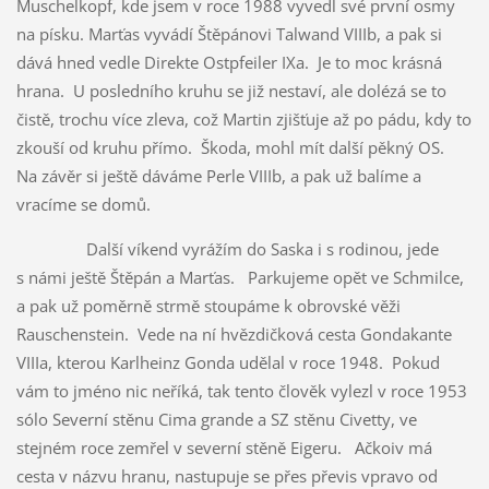
Muschelkopf, kde jsem v roce 1988 vyvedl své první osmy
na písku. Marťas vyvádí Štěpánovi Talwand VIIIb, a pak si
dává hned vedle Direkte Ostpfeiler IXa. Je to moc krásná
hrana. U posledního kruhu se již nestaví, ale dolézá se to
čistě, trochu více zleva, což Martin zjišťuje až po pádu, kdy to
zkouší od kruhu přímo. Škoda, mohl mít další pěkný OS.
Na závěr si ještě dáváme Perle VIIIb, a pak už balíme a
vracíme se domů.
Další víkend vyrážím do Saska i s rodinou, jede
s námi ještě Štěpán a Marťas. Parkujeme opět ve Schmilce,
a pak už poměrně strmě stoupáme k obrovské věži
Rauschenstein. Vede na ní hvězdičková cesta Gondakante
VIIIa, kterou Karlheinz Gonda udělal v roce 1948. Pokud
vám to jméno nic neříká, tak tento člověk vylezl v roce 1953
sólo Severní stěnu Cima grande a SZ stěnu Civetty, ve
stejném roce zemřel v severní stěně Eigeru. Ačkoiv má
cesta v názvu hranu, nastupuje se přes převis vpravo od