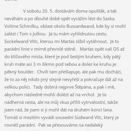
V sobotu 20. 5. dostávám doma opušťák, a tak
neváhám a po dlouhé době opět vyrážím lézt do Saska.
Volíme Schmilku, oblast okolo Bussardwand, kde by si mohl
zalézt i Tom s Julkou. Já tu mám vyhlídnutou cestu
Sockelwand VIIIc, kterou mi Marťas slíbil vytáhnout. Je to
parádní linie v mírně převislé stěně. Marťas opět valí OS až
do klíčového místa, které je pod šestým kruhem, kdy pátý
kruh máte asi 3 m šikmo pod sebou a dolez ke kruhu je
pěkný boulder. Chvíli tam přešlapuje, ale pak mu dochází,
že to za něj nikdo jiný stejně nevyřeší a pokračuje dál až na
velkou polici. Tady dobírá nejprve Štěpána, a pak i mě,
abychom následně mohli dolézt až na vrchol. Je to
nádherná cesta, ale na můj vkus příliš vytrvalostní, takže
jsem rád, že jsem si ji mohl dát na druhém konci lana.
Tomáš si mezitím vyvádí sousední Südwand VIIc, který je
rovněž parádní. Pak se přesouváme na nedaleký