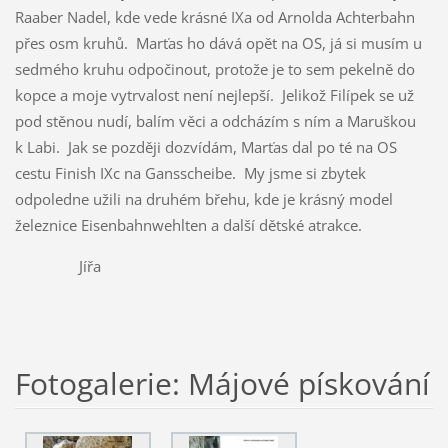
Raaber Nadel, kde vede krásné IXa od Arnolda Achterbahn
přes osm kruhů. Marťas ho dává opět na OS, já si musím u
sedmého kruhu odpočinout, protože je to sem pekelně do
kopce a moje vytrvalost není nejlepší. Jelikož Filípek se už
pod stěnou nudí, balím věci a odcházím s ním a Maruškou
k Labi. Jak se později dozvídám, Marťas dal po té na OS
cestu Finish IXc na Gansscheibe. My jsme si zbytek
odpoledne užili na druhém břehu, kde je krásný model
železnice Eisenbahnwehlten a další dětské atrakce.
Jířa
Fotogalerie: Májové pískování