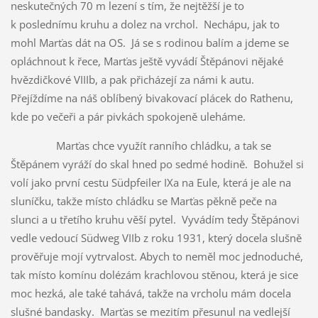
neskutečných 70 m lezení s tím, že nejtěžší je to
k poslednímu kruhu a dolez na vrchol. Nechápu, jak to
mohl Marťas dát na OS. Já se s rodinou balím a jdeme se
opláchnout k řece, Marťas ještě vyvádí Štěpánovi nějaké
hvězdičkové VIIIb, a pak přicházejí za námi k autu.
Přejíždíme na náš oblíbený bivakovací plácek do Rathenu,
kde po večeři a pár pivkách spokojeně uleháme.
Marťas chce využít ranního chládku, a tak se
Štěpánem vyráží do skal hned po sedmé hodině. Bohužel si
volí jako první cestu Südpfeiler IXa na Eule, která je ale na
sluníčku, takže místo chládku se Marťas pěkně peče na
slunci a u třetího kruhu věší pytel. Vyvádím tedy Štěpánovi
vedle vedoucí Südweg VIIb z roku 1931, který docela slušně
prověřuje mojí vytrvalost. Abych to neměl moc jednoduché,
tak místo komínu dolézám krachlovou stěnou, která je sice
moc hezká, ale také tahává, takže na vrcholu mám docela
slušné bandasky. Marťas se mezitím přesunul na vedlejší