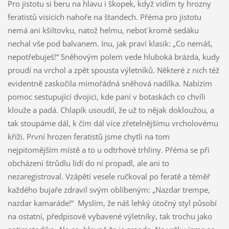
Pro jistotu si beru na hlavu i škopek, když vidím ty hrozny
feratistů visících nahoře na štandech. Přéma pro jistotu
nemá ani kšiltovku, natož helmu, neboť kromě sedáku
nechal vše pod balvanem. Inu, jak praví klasik: „Co nemáš,
nepotřebuješ!“ Sněhovým polem vede hluboká brázda, kudy
proudí na vrchol a zpět spousta výletníků. Některé z nich též
evidentně zaskočila mimořádná sněhová nadílka. Nabízím
pomoc sestupující dvojici, kde paní v botaskách co chvíli
klouže a padá. Chlapík usoudil, že už to nějak dokloužou, a
tak stoupáme dál, k čím dál více zřetelnějšímu vrcholovému
kříži. První hrozen feratistů jsme chytli na tom
nejpitomějším místě a to u odtrhové trhliny. Přéma se při
obcházení štrůdlu lidí do ní propadl, ale ani to
nezaregistroval. Vzápětí vesele ručkoval po feratě a téměř
každého bujaře zdravil svým oblíbeným: „Nazdar trempe,
nazdar kamaráde!“ Myslím, že náš lehký útočný styl působí
na ostatní, předpisově vybavené výletníky, tak trochu jako