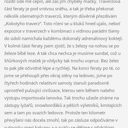
rozdíl ode mě cepín, ale zas jim chyběly mačky. Traverzová
část feraty je pod vrstvou sněhu, a tak je třeba překonat
několik ošemetných traverzů, kterým důvěrně přezdívám
„Kokotyho traverz“. Toto rčení se u kluků hned ujalo, neboť
expozice v traverzech v kombinaci s vidinou parádní tlamy
do údolí namíchala každému dokonalý adrenalinový koktejl.
V kolmé části feraty jsem zjistil, že s železy na nohou se po
železe blbě leze. A tak chca nechca je musíme sundat, což u
šňůrkových maček je vždycky tak trochu vopruz. Bez želez
to pak jde očividně lépe a rychleji. Na konci feraty po té, co
jsme se přehoupli přes okraj stěny na ledovec, jsme po
čtyřech hodinách relatitvní samoty stanuli paradoxně
uprostřed pulzující civilizace, kterou sem během našeho
výstupu importovala lanovka. Tak trochu užasle zíráme na
zástupy lyžařů, snowborďáků a pěších výletníků, kmitajících
sem a tam po svazích ledovce. Protože ten kilometr
převýšení nás docela zmohl, tak po zásluze odpočíváme v
suťovisku mezi balvany a o sváču se dělíme s přidrzlými