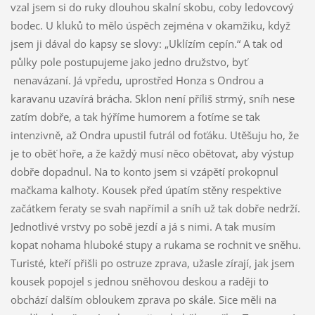
vzal jsem si do ruky dlouhou skalní skobu, coby ledovcový
bodec. U kluků to mělo úspěch zejména v okamžiku, když
jsem ji dával do kapsy se slovy: „Uklízím cepín.“ A tak od
půlky pole postupujeme jako jedno družstvo, byť
nenavázaní. Já vpředu, uprostřed Honza s Ondrou a
karavanu uzavírá brácha. Sklon není příliš strmý, sníh nese
zatím dobře, a tak hýříme humorem a fotíme se tak
intenzivně, až Ondra upustil futrál od foťáku. Utěšuju ho, že
je to oběť hoře, a že každý musí něco obětovat, aby výstup
dobře dopadnul. Na to konto jsem si vzápětí prokopnul
mačkama kalhoty. Kousek před úpatím stěny respektive
začátkem feraty se svah napřímil a sníh už tak dobře nedrží.
Jednotlivé vrstvy po sobě jezdí a já s nimi. A tak musím
kopat nohama hluboké stupy a rukama se rochnit ve sněhu.
Turisté, kteří přišli po ostruze zprava, užasle zírají, jak jsem
kousek popojel s jednou sněhovou deskou a raději to
obchází dalším obloukem zprava po skále. Sice měli na