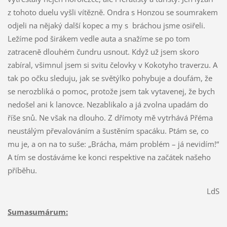
z tohoto duelu vyšli vítězně. Ondra s Honzou se soumrakem
odjeli na nějaký další kopec a my s bráchou jsme osiřeli.
Ležíme pod širákem vedle auta a snažíme se po tom
zatraceně dlouhém čundru usnout. Když už jsem skoro
zabíral, všimnul jsem si svitu čelovky v Kokotyho traverzu. A
tak po očku sleduju, jak se světýlko pohybuje a doufám, že
se nerozbliká o pomoc, protože jsem tak vytavenej, že bych
nedošel ani k lanovce. Nezablikalo a já zvolna upadám do
říše snů. Ne však na dlouho. Z dřímoty mě vytrhává Přéma
neustálým převalováním a šustěním spacáku. Ptám se, co
mu je, a on na to suše: „Brácha, mám problém – já nevidím!“
A tím se dostáváme ke konci respektive na začátek našeho
příběhu.
LdS
Sumasumárum: