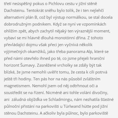
třetí neúspěšný pokus o Pichlovu cestu v jižní stěně
Dachsteinu. Tentokrát sněhu bylo tolik, že i ten nejlehčí
alternativní plán B, což byl výstup normálkou, se stal docela
dobrodružným podnikem. Když se nyní ve vzpomínkách
ohlížím zpět, abych zachytil nějaký ten výraznější moment,
vybaví se mi hlavně dlouhá monotónní dřina. Z tohoto
převládající dojmu však přeci jen vyčnívá několik
výjimečných okamžiků, jako třeba panorama Alp, které se
před námi otevřelo ihned po té, co jsme přejeli hraniční
horizont Šumavy. Zasněžené vrcholky se zdály být tak
blízké, že jsme nemohli uvěřit tomu, že cesta k cíli potrvá
ještě tři hodiny. Ten pás hor na nás působil zvláštním
magnetismem. Nemohl jsem od něj odtrhnout oči a
soustředit se na řízení. Nicméně ani tohle volání divočiny,
ani záludná objížďka ve Schladmingu, nám nezhatila šťastné
půlnoční přistání na parkovišti u Türlwand hütte pod jižní
stěnou Dachsteinu. A ačkoliv byla půlnoc, bylo parkoviště