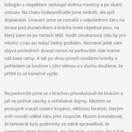
tobogán s respektem sestoupil dvěma traverzy a po skalní
ostruze. Na chatu Südwandhütte jsme nedošli, ale spíš
doplandali. Unaveni jsme se rozvalili v odpoledním žáru na
terase pod slunečníkem a brácha hned objednal pivo, na
který jsem se po čertech těšil. Hodit umakartový čelo by pro
nikoho z nás asi nebyl žádný problém. Nicméně ještě nám
zbývá posledních dvacet minut na parkoviště, kde máme
náš base camp. A tak po dvou pivech zvedáme krovky a
pohledem se loučíme s jižní stěnou a v duchu doufáme, že
příště to už konečně vyjde.
Na parkovišti jsme se s bráchou převekslovali ke klukům a
jali se požírat zásoby a vstřebávat dojmy. Mezitím se
postupně vraceli ostatní krajánci, většinou feratisti, kterým
sníh rovněž udělal čáru přes rozpočet. Musím konstatovat,
že tentokrát byly podmínky ve stěně spravedlivé, že
vytrestaly nejen horolezce, ale i feratisty a turisty. Jen lyžaři