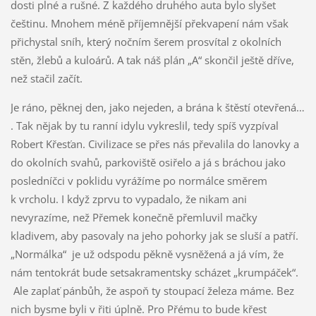
dosti plné a rušné. Z každého druhého auta bylo slyšet
češtinu. Mnohem méně příjemnější překvapení nám však
přichystal sníh, který nočním šerem prosvítal z okolních
stěn, žlebů a kuloárů. A tak náš plán „A“ skončil ještě dříve,
než stačil začít.
Je ráno, pěknej den, jako nejeden, a brána k štěstí otevřená…
. Tak nějak by tu ranní idylu vykreslil, tedy spíš vyzpíval
Robert Křesťan. Civilizace se přes nás převalila do lanovky a
do okolních svahů, parkoviště osiřelo a já s bráchou jako
posledníčci v poklidu vyrážíme po normálce směrem
k vrcholu. I když zprvu to vypadalo, že nikam ani
nevyrazíme, než Přemek konečně přemluvil mačky
kladivem, aby pasovaly na jeho pohorky jak se sluší a patří.
„Normálka“ je už odspodu pěkně vysněžená a já vím, že
nám tentokrát bude setsakramentsky scházet „krumpáček“.
Ale zaplať pánbůh, že aspoň ty stoupací železa máme. Bez
nich bysme byli v řiti úplně. Pro Přému to bude křest