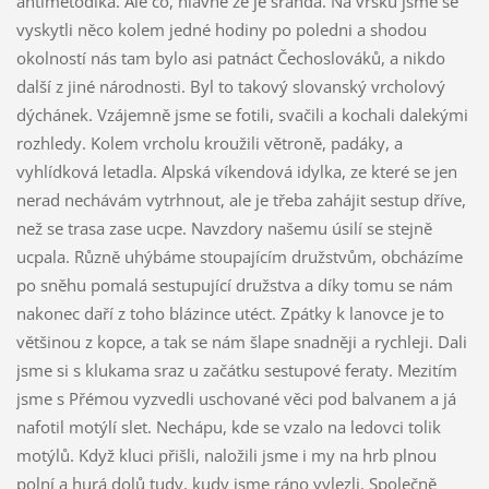
antimetodika. Ale co, hlavně že je sranda. Na vršku jsme se
vyskytli něco kolem jedné hodiny po poledni a shodou
okolností nás tam bylo asi patnáct Čechoslováků, a nikdo
další z jiné národnosti. Byl to takový slovanský vrcholový
dýchánek. Vzájemně jsme se fotili, svačili a kochali dalekými
rozhledy. Kolem vrcholu kroužili větroně, padáky, a
vyhlídková letadla. Alpská víkendová idylka, ze které se jen
nerad nechávám vytrhnout, ale je třeba zahájit sestup dříve,
než se trasa zase ucpe. Navzdory našemu úsilí se stejně
ucpala. Různě uhýbáme stoupajícím družstvům, obcházíme
po sněhu pomalá sestupující družstva a díky tomu se nám
nakonec daří z toho blázince utéct. Zpátky k lanovce je to
většinou z kopce, a tak se nám šlape snadněji a rychleji. Dali
jsme si s klukama sraz u začátku sestupové feraty. Mezitím
jsme s Přémou vyzvedli uschované věci pod balvanem a já
nafotil motýlí slet. Nechápu, kde se vzalo na ledovci tolik
motýlů. Když kluci přišli, naložili jsme i my na hrb plnou
polní a hurá dolů tudy, kudy jsme ráno vylezli. Společně