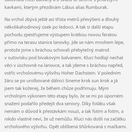
kavkami, kterým přezdívám Lábus alias Rumburak.
Na vrchol zbývá ještě asi třista metrů převýšení a dlouhý
několikahodinový úsek po ledovci. A tak si další etapu
pochodu zpestřujeme výstupem krátkou novou feratou
přímo na terasu stanice lanovky. Jde se nám mnohem lépe,
protože jsme s bráchou schovali přebytečný matroš
v suťovisku pod bivakovým balvanem. Kluci hodlají nechat
věci v úschovně na lanovce, a tak jdeme s bráchou napřed,
vstříc vrcholovému výšvihu Hoher Dachstein. V poledním
žáru se po urolbované dálnici šineme krok sun krok a já
jsem tak koženej, že během chůze podřimuju. Mým
vrcholným výkonem této etapy bylo, že se mi po úporném
snažení podařilo předejít dva seniory. Díky foťáku však
nemám o důvod k přestávkám nouzi, a tak fotím a fotím, a
nikdo vlastně neví, že už nemůžu. Kluci nás došli na začátku
vrcholového výšvihu. Opět oblíbená šňůrkovaná s mačkami.