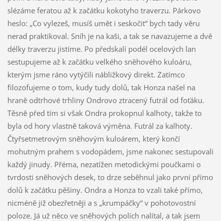
slézáme feratou až k začátku kokotyho traverzu. Párkovo
heslo: „Co vylezeš, musíš umět i seskočit“ bych tady věru
nerad praktikoval. Sníh je na kaši, a tak se navazujeme a dvě
délky traverzu jistíme. Po předskalí podél ocelových lan
sestupujeme až k začátku velkého sněhového kuloáru,
kterým jsme ráno vytýčili nábližkový direkt. Zatímco
filozofujeme o tom, kudy tudy dolů, tak Honza našel na
hraně odtrhové trhliny Ondrovo ztracený futrál od foťáku.
Těsně před tím si však Ondra prokopnul kalhoty, takže to
byla od hory vlastně taková výměna. Futrál za kalhoty.
Čtyřsetmetrovým sněhovým kuloárem, který končí
mohutným prahem s vodopádem, jsme nakonec sestupovali
každý jinudy. Přéma, nezatížen metodickými poučkami o
tvrdosti sněhových desek, to drze seběhnul jako první přímo
dolů k začátku pěšiny. Ondra a Honza to vzali také přímo,
nicméně již obezřetněji a s „krumpáčky“ v pohotovostní
poloze. Já už něco ve sněhových polích nalítal, a tak jsem