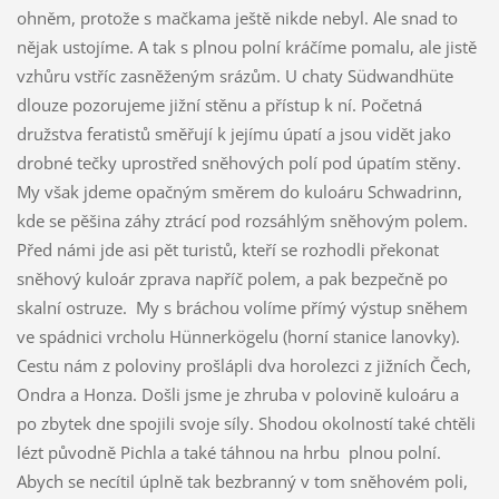
ohněm, protože s mačkama ještě nikde nebyl. Ale snad to
nějak ustojíme. A tak s plnou polní kráčíme pomalu, ale jistě
vzhůru vstříc zasněženým srázům. U chaty Südwandhüte
dlouze pozorujeme jižní stěnu a přístup k ní. Početná
družstva feratistů směřují k jejímu úpatí a jsou vidět jako
drobné tečky uprostřed sněhových polí pod úpatím stěny.
My však jdeme opačným směrem do kuloáru Schwadrinn,
kde se pěšina záhy ztrácí pod rozsáhlým sněhovým polem.
Před námi jde asi pět turistů, kteří se rozhodli překonat
sněhový kuloár zprava napříč polem, a pak bezpečně po
skalní ostruze. My s bráchou volíme přímý výstup sněhem
ve spádnici vrcholu Hünnerkögelu (horní stanice lanovky).
Cestu nám z poloviny prošlápli dva horolezci z jižních Čech,
Ondra a Honza. Došli jsme je zhruba v polovině kuloáru a
po zbytek dne spojili svoje síly. Shodou okolností také chtěli
lézt původně Pichla a také táhnou na hrbu plnou polní.
Abych se necítil úplně tak bezbranný v tom sněhovém poli,