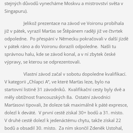
stejných důvodů vynecháme Moskvu a mistrovství světa v
Singapuru).
Jelikož prezentace na závod ve Voironu probíhala
již v pátek, vyrazil Marťas se Štěpánem raději již ve čtvrtek
odpoledne. Po přespání v Německu pokračovali v další jízdě
v pátek ráno a do Voironu dorazili odpoledne. Našli tu
správnou halu, kde se závod konal, a v ní zbytek české
výpravy, se kterou se odprezentovali.
Vlastní závod začal v sobotu dopoledne kvalifikací.
V kategorii „Chlapci A“, ve které Marťas leze, bylo na
startovní listině 31 závodníků. Kvalifikační cesty byly dvě a
měly obtížnost francouzských 8a. Ostatní závodníci
Marťasovi tipovali, že doleze tak maximálně k páté expresce,
dolezl k deváté. V první cestě získal 30+ bodů a 31. místo.
V druhé cestě dolezl k jedenáctému chytu, takže získal 22
bodů a obsadil 30. místo. Za ním skončil Zdeněk Ustohal,