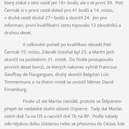
který získal v této cestě jen 18+ bodů, ale v té první 39. Petr
Čermák si v první cestě dolezl pro 41 bodů a 14. místo,
v druhé cestě dostal 27+ bodů a skončil 24. Jen pro
informaci, první kvalifikační cestu topovalo 13 závodníků a
druhou deset.
V celkovém pořadí po kvalifikaci obsadil Petr
Čermák 19. místo, Zdeněk Ustohal byl 25. a Martin Jech
skončil na posledním 31. místě. Do finále postupovalo
prvních deset borců, ze kterých nakonec vyhrál Francouz
Geoffray de Flaugergues, druhý skončil Belgičan Loïc
Timmermans a na třetím místě se umístil Němec David
Firnenburg.
Finále už ale Marťas neviděl, protože se Štěpánem
přejeli do nedaleké skalní oblasti Orpierre. Tady dal Marťas
zatím dvě 7a na OS a nacvičil dvě 7b na RP. Podle nálady
zde nějakou dobu zůstanou nebo se přesunou do Ceüse, kde