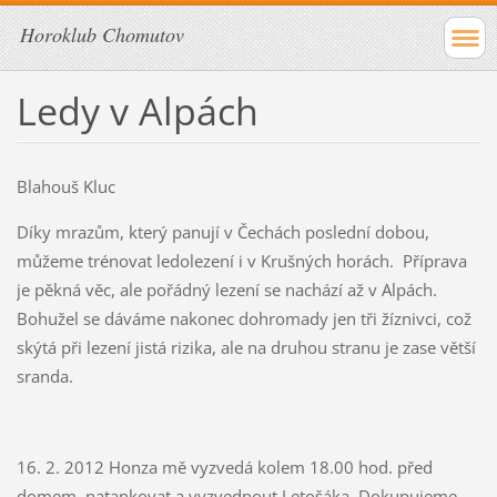
Horoklub Chomutov
Ledy v Alpách
Blahouš Kluc
Díky mrazům, který panují v Čechách poslední dobou,
můžeme trénovat ledolezení i v Krušných horách. Příprava
je pěkná věc, ale pořádný lezení se nachází až v Alpách.
Bohužel se dáváme nakonec dohromady jen tři žíznivci, což
skýtá při lezení jistá rizika, ale na druhou stranu je zase větší
sranda.
16. 2. 2012 Honza mě vyzvedá kolem 18.00 hod. před
domem, natankovat a vyzvednout Letošáka. Dokupujeme