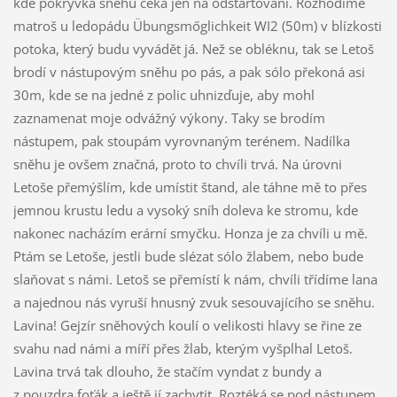
kde pokrývka sněhu čeká jen na odstartování. Rozhodíme
matroš u ledopádu Übungsmőglichkeit WI2 (50m) v blízkosti
potoka, který budu vyvádět já. Než se obléknu, tak se Letoš
brodí v nástupovým sněhu po pás, a pak sólo překoná asi
30m, kde se na jedné z polic uhnizďuje, aby mohl
zaznamenat moje odvážný výkony. Taky se brodím
nástupem, pak stoupám vyrovnaným terénem. Nadílka
sněhu je ovšem značná, proto to chvíli trvá. Na úrovni
Letoše přemýšlím, kde umístit štand, ale táhne mě to přes
jemnou krustu ledu a vysoký sníh doleva ke stromu, kde
nakonec nacházím erární smyčku. Honza je za chvíli u mě.
Ptám se Letoše, jestli bude slézat sólo žlabem, nebo bude
slaňovat s námi. Letoš se přemístí k nám, chvíli třídíme lana
a najednou nás vyruší hnusný zvuk sesouvajícího se sněhu.
Lavina! Gejzír sněhových koulí o velikosti hlavy se řine ze
svahu nad námi a míří přes žlab, kterým vyšplhal Letoš.
Lavina trvá tak dlouho, že stačím vyndat z bundy a
z pouzdra foťák a ještě jí zachytit. Roztéká se pod nástupem