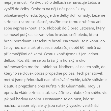
nepříjemnosti. Po dvou sólo délkách se navazuje Letoš a
vyráží do čelby. Seshora na něj i nás padají kusy
odsekávanýho ledu. Spojuje dvě délky dohromady. Lezeme
s Honzou skoro současně, snažíme se tomu druhému ani
sobě nepřeseknout lano. Klobouk dolů před Letošem, který
se musel potýkat se zamrzlou krustou sněholedu, která
brání pořádnýmu zaseknutí hrotů. Na štandu se nikomu do
čelby nechce, a tak předseda pokračuje opět 60 metrů už
příjemnějšími délkami. Cestu ukončujeme už jen jednou
délkou. Rozhlížíme se po krásným horským okolí
orámovaným modrou oblohou. Nádhera, až na ten sníh, do
kterýho se člověk občas propadne po pás. Těch pár stovek
metrů jsme přelouskali nad očekávání rychle, takže sbíháme
k autu a přejíždíme přes Kufstein do Glemmtalu. Tady už
opravdu vládne zima, a tak se vláčíme v hlubokém sněhu víc
jak půl hodiny údolím. Dostáváme se do míst, kde se
nachází wasserfaly, ale ty jsou nateklý vysoko ve stěnách,