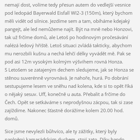
nemají dost, volíme tedy přesun autem do vedlejší vesnice
pod ledopád Bayerwald Eisfall WI2-3 (150m), který bychom
měli vidět od silnice. Jezdíme sem a tam, obíháme kdejaký
pangejt, ale led nemůžeme najít. Být na mně nebo Honzovi,
tak už frčíme domů, ale Letoš po hodinovým pročesávání
nalézá ledový hřiště. Letoš situaci zvládá takticky, abychom
mu nerozbili kušnu a nechá lehčí délky vyvádět mě. Pak se
pod asi 12m vysokým kolmým výšvihem rovná Honza.
S Letošem se zatajeným dechem sledujeme, jak se Honza se
stěnou suverénně vyrovnává. Je nahoře, hurá. Po dobrání
sestupujeme lesem ve sněhu nad kolena, kde si to opět říká
o nějaký sesuv. Uff, konečně u auta. Přebalit a frčíme do
Čech. Opět se setkáváme s neprodyšnou zácpou, tak si zase
zajíždíme. Nakonec šťastně dorážíme kolem 20.00 hod.
domů.
Sice jsme nevylezli bůhvíco, ale ty zážitky, který byly
naplněný kamarádským duchem, stojí zato. Díky bando.