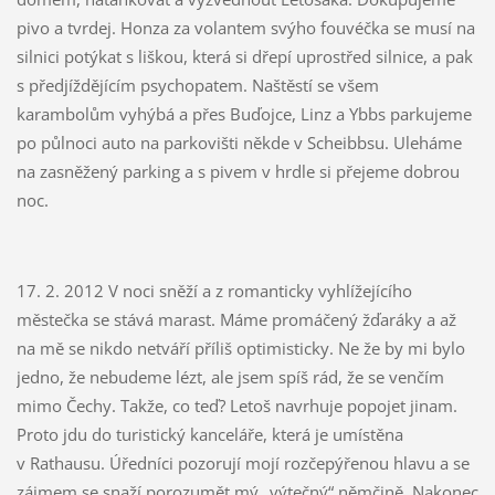
pivo a tvrdej. Honza za volantem svýho fouvéčka se musí na
silnici potýkat s liškou, která si dřepí uprostřed silnice, a pak
s předjíždějícím psychopatem. Naštěstí se všem
karambolům vyhýbá a přes Buďojce, Linz a Ybbs parkujeme
po půlnoci auto na parkovišti někde v Scheibbsu. Uleháme
na zasněžený parking a s pivem v hrdle si přejeme dobrou
noc.
17. 2. 2012 V noci sněží a z romanticky vyhlížejícího
městečka se stává marast. Máme promáčený žďaráky a až
na mě se nikdo netváří příliš optimisticky. Ne že by mi bylo
jedno, že nebudeme lézt, ale jsem spíš rád, že se venčím
mimo Čechy. Takže, co teď? Letoš navrhuje popojet jinam.
Proto jdu do turistický kanceláře, která je umístěna
v Rathausu. Úředníci pozorují mojí rozčepýřenou hlavu a se
zájmem se snaží porozumět mý „výtečný“ němčině. Nakonec