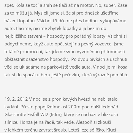
zpět. Kola se točí a sníh se tlačí až na motor. No, super. Zase
za to můžu já. Mysleli jsme si, že si pro dnešek ušetříme
házení lopatou. Všichni tři dřeme přes hodinu, vykopáváme
auto, tlačíme, ničíme zbytek lopatky a já běžím do
nejbližšího stavení – hospody pro pořádný lopaty. Všichni si
oddychneme, když auto opět stojí na pevný vozovce. Jsme
totálně promočení, tak jdeme svou vyvoněnou přítomností
obšťastnit osazenstvo hospody. Po dvou pivkách a uschnutí
věci se ukládáme na parkoviště vedle auta. V noci je mi kosa,
tak si do spacáku beru ještě péřovku, která výrazně pomáhá.
19. 2. 2012 V noci se z pronikavých hvězd na nebi stalo
kydání. Přesto popojíždíme asi 200m pod další ledopád
Glasshütte Eisfall WI2 (60m), který se nachází v blízkosti
silnice. Honza je na řadě, tak vede. Alespoň si zkouší
v lehkém terénu zavrtat šroub. Letoš leze sólíčko. Kluci