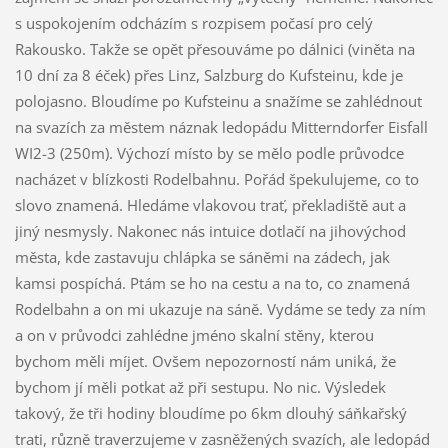
s uspokojením odcházím s rozpisem počasí pro celý
Rakousko. Takže se opět přesouváme po dálnici (viněta na
10 dní za 8 éček) přes Linz, Salzburg do Kufsteinu, kde je
polojasno. Bloudíme po Kufsteinu a snažíme se zahlédnout
na svazích za městem náznak ledopádu Mitterndorfer Eisfall
WI2-3 (250m). Výchozí místo by se mělo podle průvodce
nacházet v blízkosti Rodelbahnu. Pořád špekulujeme, co to
slovo znamená. Hledáme vlakovou trať, překladiště aut a
jiný nesmysly. Nakonec nás intuice dotlačí na jihovýchod
města, kde zastavuju chlápka se sáněmi na zádech, jak
kamsi pospíchá. Ptám se ho na cestu a na to, co znamená
Rodelbahn a on mi ukazuje na sáně. Vydáme se tedy za ním
a on v průvodci zahlédne jméno skalní stěny, kterou
bychom měli míjet. Ovšem nepozorností nám uniká, že
bychom jí měli potkat až při sestupu. No nic. Výsledek
takový, že tři hodiny bloudíme po 6km dlouhý sáňkařský
trati, různě traverzujeme v zasněžených svazích, ale ledopád