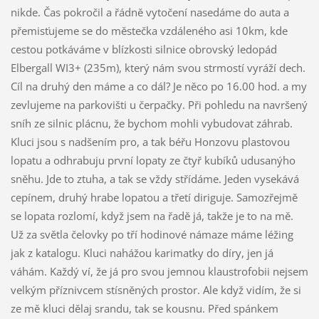
nikde. Čas pokročil a řádně vytočení nasedáme do auta a
přemisťujeme se do městečka vzdáleného asi 10km, kde
cestou potkáváme v blízkosti silnice obrovský ledopád
Elbergall WI3+ (235m), který nám svou strmostí vyráží dech.
Cíl na druhý den máme a co dál? Je něco po 16.00 hod. a my
zevlujeme na parkovišti u čerpačky. Při pohledu na navršený
sníh ze silnic plácnu, že bychom mohli vybudovat záhrab.
Kluci jsou s nadšením pro, a tak béřu Honzovu plastovou
lopatu a odhrabuju první lopaty ze čtyř kubíků udusanýho
sněhu. Jde to ztuha, a tak se vždy střídáme. Jeden vysekává
cepínem, druhý hrabe lopatou a třetí diriguje. Samozřejmě
se lopata rozlomí, když jsem na řadě já, takže je to na mě.
Už za světla čelovky po tří hodinové námaze máme léžing
jak z katalogu. Kluci nahážou karimatky do díry, jen já
váhám. Každý ví, že já pro svou jemnou klaustrofobii nejsem
velkým příznivcem stísněných prostor. Ale když vidím, že si
ze mě kluci dělaj srandu, tak se kousnu. Před spánkem