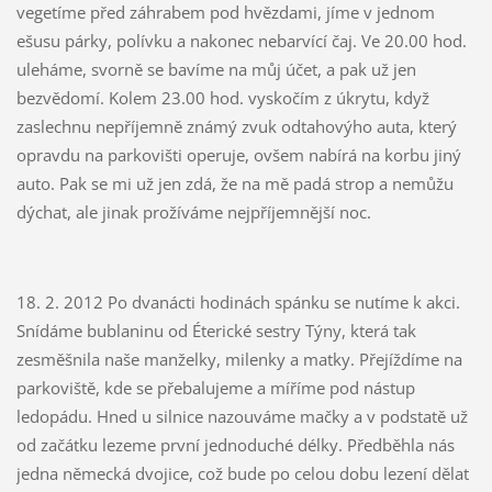
vegetíme před záhrabem pod hvězdami, jíme v jednom
ešusu párky, polívku a nakonec nebarvící čaj. Ve 20.00 hod.
uleháme, svorně se bavíme na můj účet, a pak už jen
bezvědomí. Kolem 23.00 hod. vyskočím z úkrytu, když
zaslechnu nepříjemně známý zvuk odtahovýho auta, který
opravdu na parkovišti operuje, ovšem nabírá na korbu jiný
auto. Pak se mi už jen zdá, že na mě padá strop a nemůžu
dýchat, ale jinak prožíváme nejpříjemnější noc.
18. 2. 2012 Po dvanácti hodinách spánku se nutíme k akci.
Snídáme bublaninu od Éterické sestry Týny, která tak
zesměšnila naše manželky, milenky a matky. Přejíždíme na
parkoviště, kde se přebalujeme a míříme pod nástup
ledopádu. Hned u silnice nazouváme mačky a v podstatě už
od začátku lezeme první jednoduché délky. Předběhla nás
jedna německá dvojice, což bude po celou dobu lezení dělat