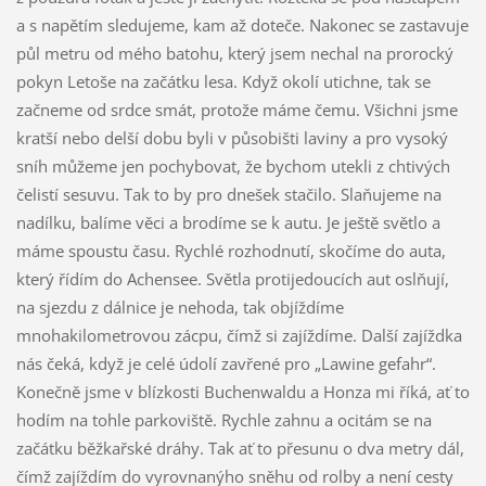
a s napětím sledujeme, kam až doteče. Nakonec se zastavuje
půl metru od mého batohu, který jsem nechal na prorocký
pokyn Letoše na začátku lesa. Když okolí utichne, tak se
začneme od srdce smát, protože máme čemu. Všichni jsme
kratší nebo delší dobu byli v působišti laviny a pro vysoký
sníh můžeme jen pochybovat, že bychom utekli z chtivých
čelistí sesuvu. Tak to by pro dnešek stačilo. Slaňujeme na
nadílku, balíme věci a brodíme se k autu. Je ještě světlo a
máme spoustu času. Rychlé rozhodnutí, skočíme do auta,
který řídím do Achensee. Světla protijedoucích aut oslňují,
na sjezdu z dálnice je nehoda, tak objíždíme
mnohakilometrovou zácpu, čímž si zajíždíme. Další zajíždka
nás čeká, když je celé údolí zavřené pro „Lawine gefahr“.
Konečně jsme v blízkosti Buchenwaldu a Honza mi říká, ať to
hodím na tohle parkoviště. Rychle zahnu a ocitám se na
začátku běžkařské dráhy. Tak ať to přesunu o dva metry dál,
čímž zajíždím do vyrovnanýho sněhu od rolby a není cesty