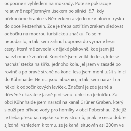
odpočine s výhledem na mokřady. Poté se pokračuje
relativně nepříjemným úsekem po silnici č.7, kdy
překonáme hranice s Německem a vjedeme v plném trysku
do obce Reitzenhain. Zde je třeba ostřížím zrakem sledovat
odbočku na modrou turistickou značku. To se mi
nepodařilo, a tak jsem zahnul doprava do výrazné lesní
cesty, která mě zavedla k nějaké pískovně, kde jsem již
nalezl modré značení. Konečně jsem vnikl do lesa, kde se
nachází stezka na šířku jednoho kola. Jel jsem v zásadě po
rovině a po pravé straně na konci lesa jsem mohl tušit silnici
do Kühnhaide. Němci jsou labužníci, a tak jsem narazil na
několik odpočinkových laviček. Značení je zde jasné a
dřevěné ukazatele jasně plní svou funkci na jedničku. Za
obcí Kühnhaide jsem narazil na kanál Grüner Graben, který
slouží pro přívod vody pro horníky v obci Pobershau. Zde již
je třeba překonat nějaké kořeny stromů, jinak je cesta dobře
sjízdná. Vzhledem k tomu, že je kanál situován asi 200m ve