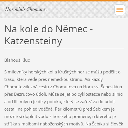
Horoklub Chomutov
Na kole do Němec -
Katzensteiny
Blahouš Kluc
S milovníky horských kol a Krušných hor se můžu podělit o
trasu, která vede přes německou stranu. Asi každý
Chomutovák zná cestu z Chomutova na Horu sv. Šebestiána
přes Bezručovo údolí. Může se jet po cyklostezce nebo silnici
a od III. mlýna je díky potoku, který se zařezává do údolí,
cesta i na pohled vděčná. Pár kilometrů před Šebíkem je
možné si doplnit vodu z horského pramene, u kterého je
stříška s malbami náboženských motivů. Na Šebíku si člověk