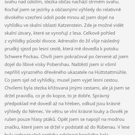
svahu nad údolím, stezka občas nachází strmém svahu.
Kochal jsem se jezírky a občasnými výhledy do relativně
divokého vzezření údolí pode mnou až jsem dojel na
vyhlídku ve skalní oblasti Katzenstein. Zde je možné vidět
skalní útvary, které se vynořují z lesa. Celkově pohled
z vyhlídky působí divoce. Adrenalin do žil vlije následný
prudký sjezd po lesní cestě, která mě dovedla k potoku
Schwere Pockau. Chvíli jsem pokračoval po červené až jsem
dojel do líbivé vísky Pobershau. Naštěstí jsem si všiml
nepříliš výrazného dřevěného ukazatele na Hüttstattmühle.
Co jsem sjel od vyhlídky, musel jsem vyjet lesní cestou.
Chvílemi byla stezka křižovaná jinými cestami, ale já jsem se
držel pravidla, co je do kopce, to je dobře. Správný
předpoklad mě dovedl až na hřeben, odkud jsou krásné
výhledy do Němec. Ve větru se vlní krásné louky a člověk je
rušen pouze hlasy ptáků. Opět jsem se napojil na modrou
značku, které jsem se držel v podstatě až do Rübenau. V lese
byla jednoznačně potřeba odolnost horského kola.