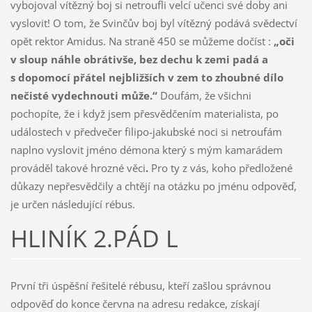
vybojoval vítězný boj si netroufli velcí učenci své doby ani
vyslovit! O tom, že Svinčův boj byl vítězný podává svědectví
opět rektor Amidus. Na straně 450 se můžeme dočíst :
„oči
v sloup náhle obrátivše, bez dechu k zemi padá a
s dopomocí přátel nejbližších v zem to zhoubné dílo
nečisté vydechnouti může.“
Doufám, že všichni
pochopíte, že i když jsem přesvědčením materialista, po
událostech v předvečer filipo-jakubské noci si netroufám
naplno vyslovit jméno démona který s mým kamarádem
prováděl takové hrozné věci
.
Pro ty z vás, koho předložené
důkazy nepřesvědčily a chtějí na otázku po jménu odpověď,
je určen následující rébus.
HLINÍK 2.PÁD L
První tři úspěšní řešitelé rébusu, kteří zašlou správnou
odpověď do konce června na adresu redakce, získají