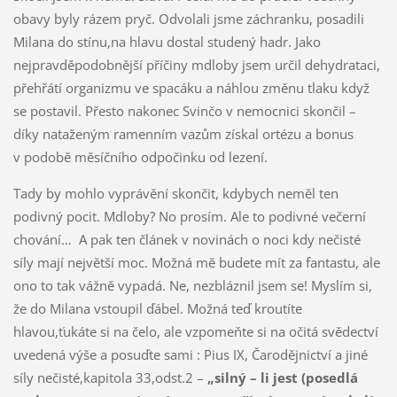
obavy byly rázem pryč. Odvolali jsme záchranku, posadili
Milana do stínu,na hlavu dostal studený hadr. Jako
nejpravděpodobnější příčiny mdloby jsem určil dehydrataci,
přehřátí organizmu ve spacáku a náhlou změnu tlaku když
se postavil. Přesto nakonec Svinčo v nemocnici skončil –
díky nataženým ramenním vazům získal ortézu a bonus
v podobě měsíčního odpočinku od lezení.
Tady by mohlo vyprávění skončit, kdybych neměl ten
podivný pocit. Mdloby? No prosím. Ale to podivné večerní
chování… A pak ten článek v novinách o noci kdy nečisté
síly mají největší moc. Možná mě budete mít za fantastu, ale
ono to tak vážně vypadá. Ne, nezbláznil jsem se! Myslím si,
že do Milana vstoupil ďábel. Možná teď kroutíte
hlavou,ťukáte si na čelo, ale vzpomeňte si na očitá svědectví
uvedená výše a posuďte sami : Pius IX, Čarodějnictví a jiné
síly nečisté,kapitola 33,odst.2 –
„silný – li jest (posedlá