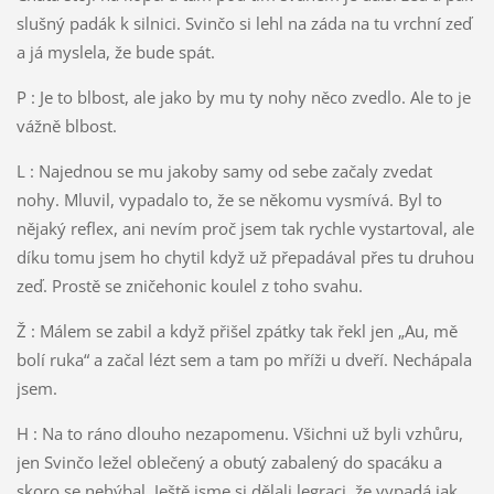
slušný padák k silnici. Svinčo si lehl na záda na tu vrchní zeď
a já myslela, že bude spát.
P : Je to blbost, ale jako by mu ty nohy něco zvedlo. Ale to je
vážně blbost.
L : Najednou se mu jakoby samy od sebe začaly zvedat
nohy. Mluvil, vypadalo to, že se někomu vysmívá. Byl to
nějaký reflex, ani nevím proč jsem tak rychle vystartoval, ale
díku tomu jsem ho chytil když už přepadával přes tu druhou
zeď. Prostě se zničehonic koulel z toho svahu.
Ž : Málem se zabil a když přišel zpátky tak řekl jen „Au, mě
bolí ruka“ a začal lézt sem a tam po mříži u dveří. Nechápala
jsem.
H : Na to ráno dlouho nezapomenu. Všichni už byli vzhůru,
jen Svinčo ležel oblečený a obutý zabalený do spacáku a
skoro se nehýbal. Ještě jsme si dělali legraci, že vypadá jak