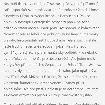
Nezmaři (Honzova oblíbená) se mezi překvapené přítomné
začali spouštět svatebně vystrojení horolezci : ženich Honza
s nevěstou Jíťou a svědci Broněk s Barbuchou. Pak se
objevil v nástupu Perštejnské cesty cizí pán – na sobě
odznaky státní moci a úřadu jemu svěřenému a byla svatba.
Novomanželé se lehounce pohupovali na lanech, maminky
plakaly, lezci přestali lézt, houpačka osiřela a všichni stále
ještě trochu nevěřícně sledovali, jak si Jíťa s Honzou
vyměňují prstýnky a první manželský polibek. Pro někoho
bylo překvapení menší, pro někoho větší. Ale jeden muž,
který vždy při debatách o ženách a manželství říkal : „Honza,
ten je tvrdý jako diamant“, stál pod skalou jako opařený a
nevěřícně zíral. Možná si řeknete, že to co teď napíšu, není
k našemu kamarádovi přezdívanému Svinčo příliš
ohleduplné. Ale pro příští události je to významné. Stál tam
s údivem otevřenou pusou. Že to je maličkost? Myslíte?
Čas se právě překulil přes půlnoc do posledního dubnového