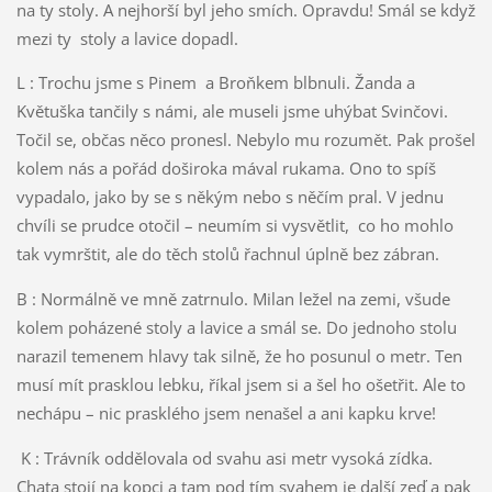
na ty stoly. A nejhorší byl jeho smích. Opravdu! Smál se když
mezi ty stoly a lavice dopadl.
L : Trochu jsme s Pinem a Broňkem blbnuli. Žanda a
Květuška tančily s námi, ale museli jsme uhýbat Svinčovi.
Točil se, občas něco pronesl. Nebylo mu rozumět. Pak prošel
kolem nás a pořád doširoka mával rukama. Ono to spíš
vypadalo, jako by se s někým nebo s něčím pral. V jednu
chvíli se prudce otočil – neumím si vysvětlit, co ho mohlo
tak vymrštit, ale do těch stolů řachnul úplně bez zábran.
B : Normálně ve mně zatrnulo. Milan ležel na zemi, všude
kolem poházené stoly a lavice a smál se. Do jednoho stolu
narazil temenem hlavy tak silně, že ho posunul o metr. Ten
musí mít prasklou lebku, říkal jsem si a šel ho ošetřit. Ale to
nechápu – nic prasklého jsem nenašel a ani kapku krve!
K : Trávník oddělovala od svahu asi metr vysoká zídka.
Chata stojí na kopci a tam pod tím svahem je další zeď a pak