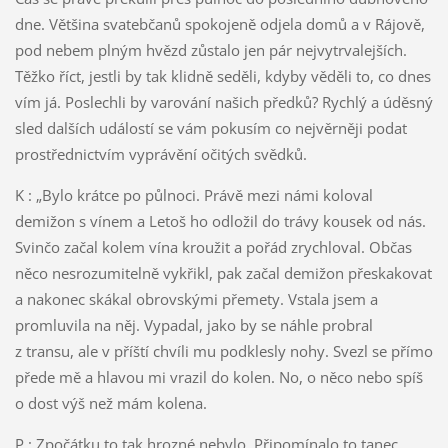
dne. Většina svatebčanů spokojeně odjela domů a v Rájově,
pod nebem plným hvězd zůstalo jen pár nejvytrvalejších.
Těžko říct, jestli by tak klidně seděli, kdyby věděli to, co dnes
vím já. Poslechli by varování našich předků? Rychlý a úděsný
sled dalších událostí se vám pokusím co nejvěrněji podat
prostřednictvím vyprávění očitých svědků.
K : „Bylo krátce po půlnoci. Právě mezi námi koloval
demižon s vínem a Letoš ho odložil do trávy kousek od nás.
Svinčo začal kolem vína kroužit a pořád zrychloval. Občas
něco nesrozumitelně vykřikl, pak začal demižon přeskakovat
a nakonec skákal obrovskými přemety. Vstala jsem a
promluvila na něj. Vypadal, jako by se náhle probral
z transu, ale v příští chvíli mu podklesly nohy. Svezl se přímo
přede mě a hlavou mi vrazil do kolen. No, o něco nebo spíš
o dost výš než mám kolena.
P : Zpočátku to tak hrozné nebylo. Připomínalo to tanec.