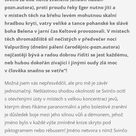
pozn.autora), proti proudu řeky Eger nutno jíti a
v místech těch na břehu levém mohutnou skalní
hradbou kryti, vatry veliké a tance pohanské ke slávě
boha Belena v jarní čas Keltové provozovali. V místech
těch shromaždiště sil nečistých v předvečer noci
Valpuržiny (dnešní pálení čarodějnic-pozn.autora)
nejčastěji bývá a radou dobrou říditi se jest každému,
neb hubou dokořán zívající i jinými oudy zlá moc
v člověka snadno se vetře“!
Možná jsem vás nepřesvědčil, ale pro mě je závěr
jednoznačný. Nešťastnou shodou okolností se Svinčo ocitl
s otevřenými ústy v místech s velkou koncentrací jevů,
kterým dnes říkáme paranormální a jeho bolestivé zranění
je důsledek boje mezi jeho silnou vůlí a démonem, jehož
jméno bylo v každé výše zmíněné knize skryto pod
piktogramem nebo rébusem! Jméno netvora s nímž Svinčo