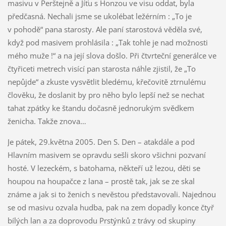
masivu v Perštejně a Jíťu s Honzou ve visu oddat, byla
předčasná. Nechali jsme se ukolébat ležérním : „To je
v pohodě“ pana starosty. Ale paní starostová věděla své,
když pod masivem prohlásila : „Tak tohle je nad možnosti
mého muže !“ a na její slova došlo. Při čtvrteční generálce ve
čtyřiceti metrech visící pan starosta náhle zjistil, že „To
nepůjde“ a zkuste vysvětlit bledému, křečovitě ztrnulému
člověku, že doslanit by pro něho bylo lepší než se nechat
tahat zpátky ke štandu dočasně jednorukým svědkem
ženicha. Takže znova…
Je pátek, 29.května 2005. Den S. Den – atakdále a pod
Hlavním masivem se opravdu sešli skoro všichni pozvaní
hosté. V lezeckém, s batohama, někteří už lezou, děti se
houpou na houpačce z lana – prostě tak, jak se ze skal
známe a jak si to ženich s nevěstou představovali. Najednou
se od masivu ozvala hudba, pak na zem dopadly konce čtyř
bílých lan a za doprovodu Prstýnků z trávy od skupiny