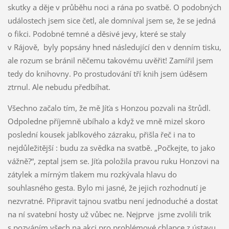
skutky a děje v průběhu noci a rána po svatbě. O podobných
událostech jsem sice četl, ale domníval jsem se, že se jedná
o fikci. Podobné temné a děsivé jevy, které se staly
v Rájově, byly popsány hned následující den v denním tisku,
ale rozum se bránil něčemu takovému uvěřit! Zamířil jsem
tedy do knihovny. Po prostudování tří knih jsem úděsem
ztrnul. Ale nebudu předbíhat.
Všechno začalo tím, že mě Jíťa s Honzou pozvali na štrůdl.
Odpoledne příjemně ubíhalo a když ve mně mizel skoro
poslední kousek jablkového zázraku, přišla řeč i na to
nejdůležitější : budu za svědka na svatbě. „Počkejte, to jako
vážně?“, zeptal jsem se. Jíťa položila pravou ruku Honzovi na
zátylek a mírným tlakem mu rozkývala hlavu do
souhlasného gesta. Bylo mi jasné, že jejich rozhodnutí je
nezvratné. Připravit tajnou svatbu není jednoduché a dostat
na ní svatební hosty už vůbec ne. Nejprve jsme zvolili trik
s pozváním všech na akci pro problémové chlapce z ústavu