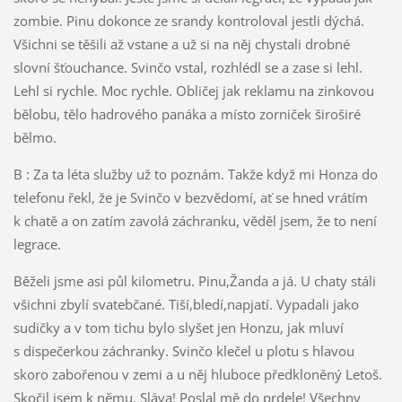
zombie. Pinu dokonce ze srandy kontroloval jestli dýchá.
Všichni se těšili až vstane a už si na něj chystali drobné
slovní šťouchance. Svinčo vstal, rozhlédl se a zase si lehl.
Lehl si rychle. Moc rychle. Obličej jak reklamu na zinkovou
bělobu, tělo hadrového panáka a místo zorniček široširé
bělmo.
B : Za ta léta služby už to poznám. Takže když mi Honza do
telefonu řekl, že je Svinčo v bezvědomí, ať se hned vrátím
k chatě a on zatím zavolá záchranku, věděl jsem, že to není
legrace.
Běželi jsme asi půl kilometru. Pinu,Žanda a já. U chaty stáli
všichni zbylí svatebčané. Tiší,bledí,napjatí. Vypadali jako
sudičky a v tom tichu bylo slyšet jen Honzu, jak mluví
s dispečerkou záchranky. Svinčo klečel u plotu s hlavou
skoro zabořenou v zemi a u něj hluboce předkloněný Letoš.
Skočil jsem k němu. Sláva! Poslal mě do prdele! Všechny