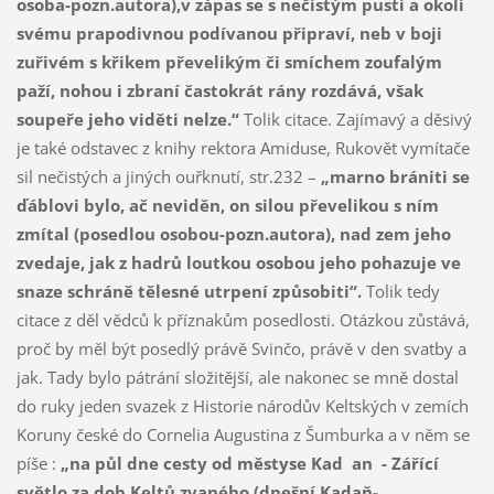
osoba-pozn.autora),v zápas se s nečistým pustí a okolí
svému prapodivnou podívanou připraví, neb v boji
zuřivém s křikem převelikým či smíchem zoufalým
paží, nohou i zbraní častokrát rány rozdává, však
soupeře jeho viděti nelze.“
Tolik citace. Zajímavý a děsivý
je také odstavec z knihy rektora Amiduse, Rukovět vymítače
sil nečistých a jiných ouřknutí, str.232 –
„marno brániti se
ďáblovi bylo, ač neviděn, on silou převelikou s ním
zmítal (posedlou osobou-pozn.autora), nad zem jeho
zvedaje, jak z hadrů loutkou osobou jeho pohazuje ve
snaze schráně tělesné utrpení způsobiti“.
Tolik tedy
citace z děl vědců k příznakům posedlosti. Otázkou zůstává,
proč by měl být posedlý právě Svinčo, právě v den svatby a
jak. Tady bylo pátrání složitější, ale nakonec se mně dostal
do ruky jeden svazek z Historie národův Keltských v zemích
Koruny české do Cornelia Augustina z Šumburka a v něm se
píše :
„na půl dne cesty od městyse Kad an - Zářící
světlo za dob Keltů zvaného (dnešní Kadaň-