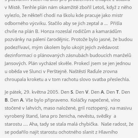
v Místě. Tenhle plán nám okamžitě zbořil Letoš, když z něho
vylezlo, že někteří chodí na školu kde pracuje jako mistr
odborného výcviku. Stačilo aby se jich zeptal a … Přišla
chvíle na plán B. Honza rozeslal rodičům a kamarádům
pozvánky na pálení čarodějnic. Protože bylo jasné, že budou
podezřívaví, mým úkolem bylo ukojit jejich zvědavost
dezinformací o plánovaných zásnubách budoucích manželů
Jansových. Plán vycházel skvěle. Prokecl jsem se jen jednou
u oběda ve Slunci v Perštejně. Naštěstí Raďule zrovna
chroupala kroketu a v tom rachotu slovo svatba přeslechla.
Je pátek, 29. května 2005. Den
S
. Den
V
. Den
A
. Den
T
. Den
B
. Den
A
. Vše bylo připraveno. Koláčky napečené, víno
stočené v lahvích, maso naložené, gril roztopený, na masivu
vyrobený štand, lana pro ženicha, nevěstu, svědky a
starostu …. Aha, tady se stala malá chybička. Naše radost, že
se podařilo najít starostu ochotného slanit z Hlavního