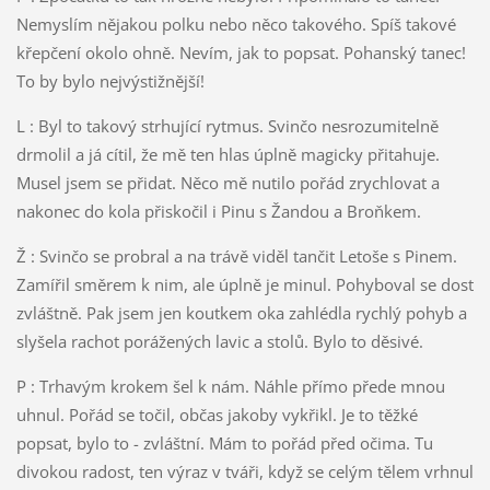
Nemyslím nějakou polku nebo něco takového. Spíš takové
křepčení okolo ohně. Nevím, jak to popsat. Pohanský tanec!
To by bylo nejvýstižnější!
L : Byl to takový strhující rytmus. Svinčo nesrozumitelně
drmolil a já cítil, že mě ten hlas úplně magicky přitahuje.
Musel jsem se přidat. Něco mě nutilo pořád zrychlovat a
nakonec do kola přiskočil i Pinu s Žandou a Broňkem.
Ž : Svinčo se probral a na trávě viděl tančit Letoše s Pinem.
Zamířil směrem k nim, ale úplně je minul. Pohyboval se dost
zvláštně. Pak jsem jen koutkem oka zahlédla rychlý pohyb a
slyšela rachot porážených lavic a stolů. Bylo to děsivé.
P : Trhavým krokem šel k nám. Náhle přímo přede mnou
uhnul. Pořád se točil, občas jakoby vykřikl. Je to těžké
popsat, bylo to - zvláštní. Mám to pořád před očima. Tu
divokou radost, ten výraz v tváři, když se celým tělem vrhnul