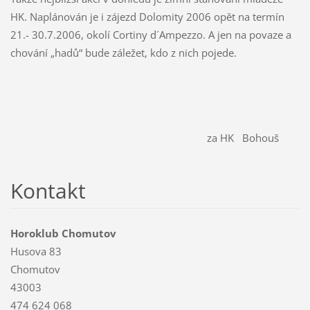
HK. Naplánován je i zájezd Dolomity 2006 opět na termín
21.- 30.7.2006, okolí Cortiny d´Ampezzo. A jen na povaze a
chování „hadů“ bude záležet, kdo z nich pojede.
za HK Bohouš
Kontakt
Horoklub Chomutov
Husova 83
Chomutov
43003
474 624 068