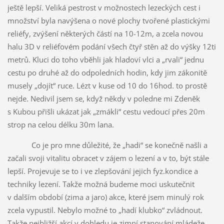
ještě lepší. Veliká pestrost v možnostech lezeckých cest i
množství byla navýšena o nové plochy tvořené plastickými
reliéfy, zvýšení některých částí na 10-12m, a zcela novou
halu 3D v reliéfovém podání všech čtyř stěn až do výšky 12ti
metrů. Kluci do toho vběhli jak hladoví vlci a „rvali“ jednu
cestu po druhé až do odpoledních hodin, kdy jim zákonitě
musely „dojít“ ruce. Lézt v kuse od 10 do 16hod. to prostě
nejde. Nedivil jsem se, když někdy v poledne mi Zdeněk
s Kubou přišli ukázat jak „zmákli“ cestu vedoucí přes 20m
strop na celou délku 30m lana.
Co je pro mne důležité, že „hadi“ se konečně našli a
začali svoji vitalitu obracet v zájem o lezení a v to, být stále
lepší. Projevuje se to i ve zlepšování jejich fyz.kondice a
techniky lezení. Takže možná budeme moci uskutečnit
v dalším období (zima a jaro) akce, které jsem minulý rok
zcela vypustil. Nebylo možné to „hadí klubko“ zvládnout.
Takže nejbližší akcí v dohledu je zimní stanování mládeže