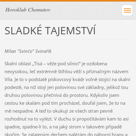
Horoklub Chomutov
SLADKÉ TAJEMSTVÍ
Milan "Svinčo" Svinařík
Skalní oblast „Tisá – věže pod silnicí“ je ozdobena
nevysokou, leč extrémně štíhlou věží s příznačným názvem
Víla. Je to v podstatě pískovcový kvádr volně stojící na skalní
podestě, na níž stojí jen polovinou své základny, jelikož tou
druhou polovinou přečnívá do prostoru. Kdykoliv jsem
cestou ke skalám pod tím procházel, doufal jsem, že to na
mě nespadne. A teď to okukuji ze všech stran pevně
rozhodnut na to vylézt. V duchu si propočítávám kam to asi
spadne, spadne-li to, a na jaký strom v takovém případě
skočím. Se zatajeným dechem nalézám do náhorní hrany a