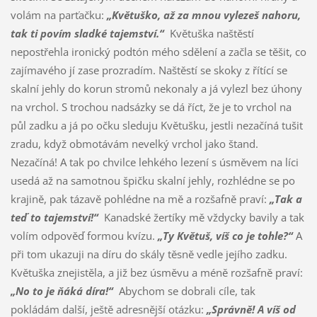
volám na parťačku:
„Květuško, až za mnou vylezeš nahoru,
tak ti povím sladké tajemství.“
Květuška naštěstí
nepostřehla ironický podtón mého sdělení a začla se těšit, co
zajímavého jí zase prozradím. Naštěstí se skoky z řítící se
skalní jehly do korun stromů nekonaly a já vylezl bez úhony
na vrchol. S trochou nadsázky se dá říct, že je to vrchol na
půl zadku a já po očku sleduju Květušku, jestli nezačíná tušit
zradu, když obmotávám nevelký vrchol jako štand.
Nezačíná! A tak po chvilce lehkého lezení s úsměvem na líci
usedá až na samotnou špičku skalní jehly, rozhlédne se po
krajině, pak tázavě pohlédne na mě a rozšafně praví:
„Tak a
teď to tajemství!“
Kanadské žertíky mě vždycky bavily a tak
volím odpověď formou kvízu.
„Ty Květuš, víš co je tohle?“
A
při tom ukazuji na díru do skály těsně vedle jejího zadku.
Květuška znejistěla, a již bez úsměvu a méně rozšafně praví:
„No to je ňáká díra!“
Abychom se dobrali cíle, tak
pokládám další, ještě adresnější otázku:
„Správně! A víš od