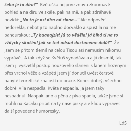
čeho je ta díra?“
Květuška nejprve znovu zkoumavě
pohlédla na díru ve skále, pak na mě, a pak zdráhavě
povídá:
„No to je asi díra od slaaa...“
Ale odpověď
nedořekla, neboť jí to naplno docvaklo a spustila na mě
bandurskou:
„Ty haaaajzle! Já to věděla! Já blbá ti na to
vždycky skočím! Jak se teď odsud dostaneme dolů?“
Že
jsem se přitom tlemil na celou Tisou asi nemusím nikomu
vyprávět. A tak když se Květuš vynadávala a já dosmál, tak
jsem jí vysvětlil postup nouzového slanění s lanem hozeným
přes vrchol věže a vzápětí jsem jí donutIl uvést čerstvě
nabyté teoretické znalosti do praxe. Konec dobrý, všechno
dobré! Víla nespadla, Květa nespadla, já jsem taky
nespadnul. Naopak lano a pěna z piva spadla, takže jsme si
mohli na Kačáku připít na ty naše písky a v klidu vyprávět
další povedené humoresky.
LdS