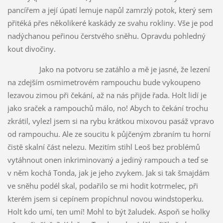
pancířem a její úpatí lemuje napůl zamrzlý potok, který sem
přitéká přes několikeré kaskády ze svahu rokliny. Vše je pod
nadýchanou peřinou čerstvého sněhu. Opravdu pohledný
kout divočiny.
Jako na potvoru se zatáhlo a mě je jasné, že lezení
na zdejším osmimetrovém rampouchu bude vykoupeno
lezavou zimou při čekání, až na nás přijde řada. Holt lidí je
jako sraček a rampouchů málo, no! Abych to čekání trochu
zkrátil, vylezl jsem si na rybu krátkou mixovou pasáž vpravo
od rampouchu. Ale ze soucitu k půjčeným zbraním tu horní
čistě skalní část nelezu. Mezitím stihl Leoš bez problémů
vytáhnout onen inkriminovaný a jediný rampouch a teď se
v něm kochá Tonda, jak je jeho zvykem. Jak si tak šmajdám
ve sněhu podél skal, podařilo se mi hodit kotrmelec, při
kterém jsem si cepínem propíchnul novou windstoperku.
Holt kdo umí, ten umí! Mohl to být žaludek. Aspoň se holky