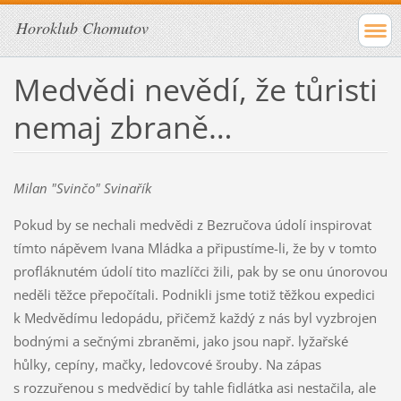
Horoklub Chomutov
Medvědi nevědí, že tůristi
nemaj zbraně…
Milan "Svinčo" Svinařík
Pokud by se nechali medvědi z Bezručova údolí inspirovat
tímto nápěvem Ivana Mládka a připustíme-li, že by v tomto
profláknutém údolí tito mazlíčci žili, pak by se onu únorovou
neděli těžce přepočítali. Podnikli jsme totiž těžkou expedici
k Medvědímu ledopádu, přičemž každý z nás byl vyzbrojen
bodnými a sečnými zbraněmi, jako jsou např. lyžařské
hůlky, cepíny, mačky, ledovcové šrouby. Na zápas
s rozzuřenou s medvědicí by tahle fidlátka asi nestačila, ale