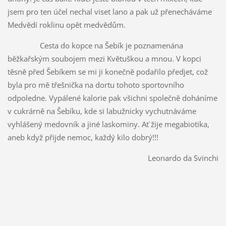
jsem pro ten účel nechal viset lano a pak už přenecháváme
Medvědí roklinu opět medvědům.
Cesta do kopce na Šebík je poznamenána
běžkařským soubojem mezi Květuškou a mnou. V kopci
těsně před Šebíkem se mi ji konečně podařilo předjet, což
byla pro mě třešnička na dortu tohoto sportovního
odpoledne. Vypálené kalorie pak všichni společně doháníme
v cukrárně na Šebíku, kde si labužnicky vychutnáváme
vyhlášený medovník a jiné laskominy. Ať žije megabiotika,
aneb když přijde nemoc, každý kilo dobrý!!!
Leonardo da Svinchi