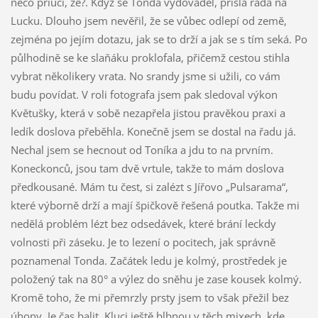
něco přiučí, že?. Když se Tonda vydováděl, přišla řada na
Lucku. Dlouho jsem nevěřil, že se vůbec odlepí od země,
zejména po jejím dotazu, jak se to drží a jak se s tím seká. Po
půlhodině se ke slaňáku proklofala, přičemž cestou stihla
vybrat několikery vrata. No srandy jsme si užili, co vám
budu povídat. V roli fotografa jsem pak sledoval výkon
Květušky, která v sobě nezapřela jistou pravěkou praxi a
ledík doslova přeběhla. Konečně jsem se dostal na řadu já.
Nechal jsem se hecnout od Toníka a jdu to na prvním.
Koneckonců, jsou tam dvě vrtule, takže to mám doslova
předkousané. Mám tu čest, si zalézt s Jířovo „Pulsarama“,
které výborně drží a mají špičkově řešená poutka. Takže mi
nedělá problém lézt bez odsedávek, které brání leckdy
volnosti při záseku. Je to lezení o pocitech, jak správně
poznamenal Tonda. Začátek ledu je kolmý, prostředek je
položený tak na 80° a výlez do sněhu je zase kousek kolmý.
Kromě toho, že mi přemrzly prsty jsem to však přežil bez
úhony. Je čas balit. Kluci ještě blbnou v těch mixech, kde