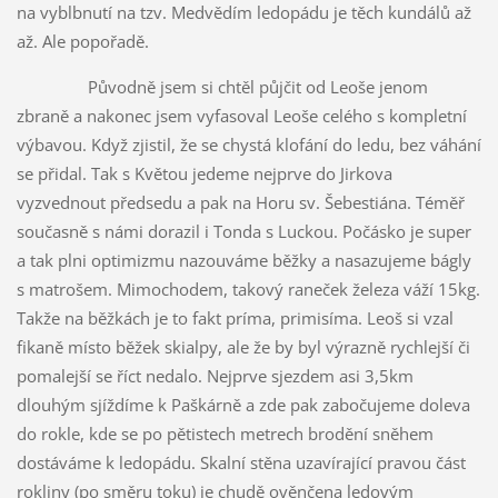
na vyblbnutí na tzv. Medvědím ledopádu je těch kundálů až
až. Ale popořadě.
Původně jsem si chtěl půjčit od Leoše jenom
zbraně a nakonec jsem vyfasoval Leoše celého s kompletní
výbavou. Když zjistil, že se chystá klofání do ledu, bez váhání
se přidal. Tak s Květou jedeme nejprve do Jirkova
vyzvednout předsedu a pak na Horu sv. Šebestiána. Téměř
současně s námi dorazil i Tonda s Luckou. Počásko je super
a tak plni optimizmu nazouváme běžky a nasazujeme bágly
s matrošem. Mimochodem, takový raneček železa váží 15kg.
Takže na běžkách je to fakt príma, primisíma. Leoš si vzal
fikaně místo běžek skialpy, ale že by byl výrazně rychlejší či
pomalejší se říct nedalo. Nejprve sjezdem asi 3,5km
dlouhým sjíždíme k Paškárně a zde pak zabočujeme doleva
do rokle, kde se po pětistech metrech brodění sněhem
dostáváme k ledopádu. Skalní stěna uzavírající pravou část
rokliny (po směru toku) je chudě ověnčena ledovým