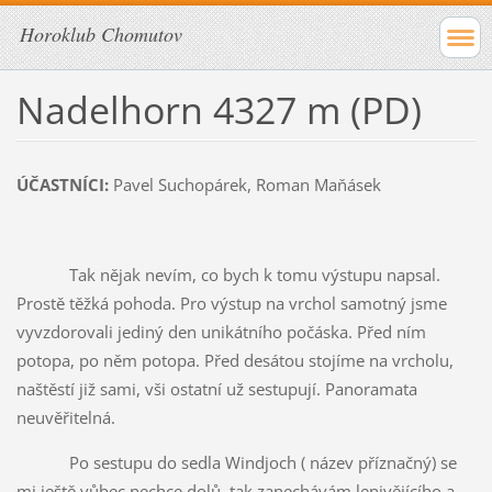
Horoklub Chomutov
Nadelhorn 4327 m (PD)
ÚČASTNÍCI:
Pavel Suchopárek, Roman Maňásek
Tak nějak nevím, co bych k tomu výstupu napsal.
Prostě těžká pohoda. Pro výstup na vrchol samotný jsme
vyvzdorovali jediný den unikátního počáska. Před ním
potopa, po něm potopa. Před desátou stojíme na vrcholu,
naštěstí již sami, vši ostatní už sestupují. Panoramata
neuvěřitelná.
Po sestupu do sedla Windjoch ( název příznačný) se
mi ještě vůbec nechce dolů, tak zanechávám lenivějícího a