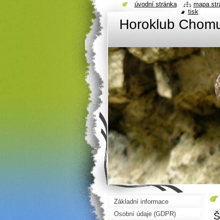
úvodní stránka
mapa str
tisk
Horoklub Chom
Základní informace
Osobní údaje (GDPR)
Š