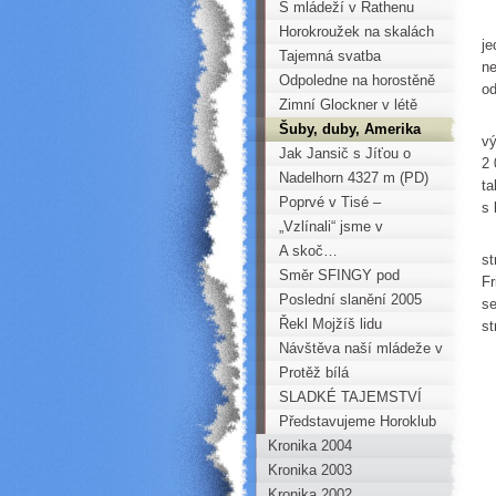
S mládeží v Rathenu
P
Horokroužek na skalách
je
Tajemná svatba
ne
Odpoledne na horostěně
od
Zimní Glockner v létě
P
Šuby, duby, Amerika
vý
Jak Jansič s Jíťou o
2 
„Svatební spáru“ přišli!
Nadelhorn 4327 m (PD)
ta
Poprvé v Tisé –
s 
Burschlických stěnách
„Vzlínali“ jsme v
C
Anglickém Parčíku (Tisá)
A skoč…
st
Směr SFINGY pod
Fr
Měděncem..
Poslední slanění 2005
se
Řekl Mojžíš lidu
st
svému….
Návštěva naší mládeže v
P
Lezeckém centru
Protěž bílá
T
MAMUT
SLADKÉ TAJEMSTVÍ
Představujeme Horoklub
Kronika 2004
Chomutov
Kronika 2003
Kronika 2002