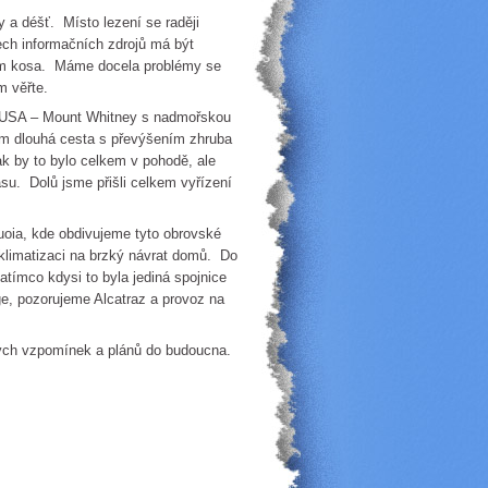
déšť. Místo lezení se raději
ech informačních zdrojů má být
kem kosa. Máme docela problémy se
m věřte.
 USA – Mount Whitney s nadmořskou
 km dlouhá cesta s převýšením zhruba
k by to bylo celkem v pohodě, ale
asu. Dolů jsme přišli celkem vyřízení
a, kde obdivujeme tyto obrovské
klimatizaci na brzký návrat domů. Do
zatímco kdysi to byla jediná spojnice
e, pozorujeme Alcatraz a provoz na
h vzpomínek a plánů do budoucna.