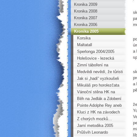
Kronika 2009
P
Kronika 2008
sk
Kronika 2007
pa
Kronika 2006
mu
Kronika 2005
U
Korsika
po
Maltatall
úm
a 
Sperlonga 2004/2005
sp
Holešovice - lezecká
stěna
Zimní táboření na
Do
Medvědí skále
Medvědi nevědí, že tůristi
sk
pr
nemaj zbraně…
Jak si „hadi“ vyzkoušeli
a 
„líbání“ s pneumatikou
Mikuláš pro horolezčata
pě
Vánoční stěna HK na
Že
stěně Horoklubu v Kadani
Běh na Jedlák a Zdobení
že
vánočního stromečku
Pointe Adolphe Rey aneb
Yo
Betembergův zářez
Kluci z HK na závodech
Ve
LANEX CUP v Novém
Z chorých mozků…
pe
Boru
Květa
Jarní metodika 2005
mí
Průšvih Leonardo
lí