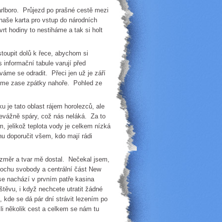
boro. Průjezd po prašné cestě mezi
 naše karta pro vstup do národních
rt hodiny to nestiháme a tak si holt
pit dolů k řece, abychom si
 informační tabule varují před
áme se odradit. Přeci jen už je září
jsme zase zpátky nahoře. Pohled ze
e tato oblast rájem horolezců, ale
řevážně spáry, což nás neláká. Za to
jelikož teplota vody je celkem nízká
u doporučit všem, kdo mají rádi
měr a tvar mě dostal. Nečekal jsem,
Sochu svobody a centrální část New
se nachází v prvním patře kasina
štěvu, i když nechcete utratit žádné
kde se dá pár dní strávit lezením po
li několik cest a celkem se nám tu