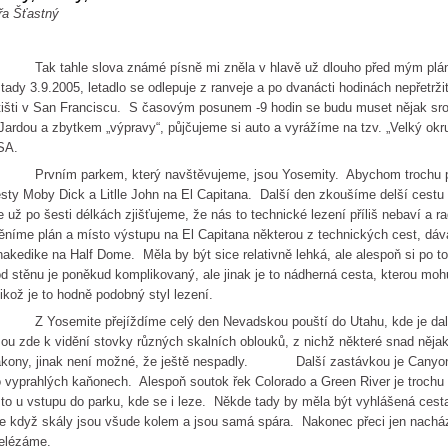
řa Šťastný
ak tahle slova známé písně mi zněla v hlavě už dlouho před mým plá
 tady 3.9.2005, letadlo se odlepuje z ranveje a po dvanácti hodinách nepřetržit
tišti v San Franciscu. S časovým posunem -9 hodin se budu muset nějak s
Jardou a zbytkem „výpravy“, půjčujeme si auto a vyrážíme na tzv. „Velký ok
SA.
rvním parkem, který navštěvujeme, jsou Yosemity. Abychom trochu přivy
sty Moby Dick a Litlle John na El Capitana. Další den zkoušíme delší ces
e už po šesti délkách zjišťujeme, že nás to technické lezení příliš nebaví a 
níme plán a místo výstupu na El Capitana některou z technických cest, dáv
akedike na Half Dome. Měla by být sice relativně lehká, ale alespoň si po 
d stěnu je poněkud komplikovaný, ale jinak je to nádherná cesta, kterou mo
likož je to hodně podobný styl lezení.
 Yosemite přejíždíme celý den Nevadskou pouští do Utahu, kde je další
ou zde k vidění stovky různých skalních oblouků, z nichž některé snad něja
kony, jinak není možné, že ještě nespadly. Další zastávkou je Canyonl
 vyprahlých kaňonech. Alespoň soutok řek Colorado a Green River je trochu 
 to u vstupu do parku, kde se i leze. Někde tady by měla být vyhlášená ces
e když skály jsou všude kolem a jsou samá spára. Nakonec přeci jen nachá
elézáme.