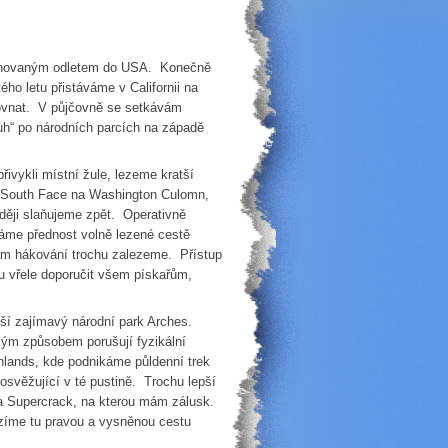
novaným odletem do USA. Konečně
ého letu přistáváme v Californii na
rovnat. V půjčovně se setkávám
ruh“ po národních parcích na západě
kli místní žule, lezeme kratší
tu South Face na Washington Culomn,
raději slaňujeme zpět. Operativně
áme přednost volně lezené cestě
tom hákování trochu zalezeme. Přístup
hu vřele doporučit všem pískařům,
 zajímavý národní park Arches.
kým způsobem porušují fyzikální
ands, kde podnikáme půldenní trek
osvěžující v té pustině. Trochu lepší
ta Supercrack, na kterou mám zálusk.
zíme tu pravou a vysněnou cestu