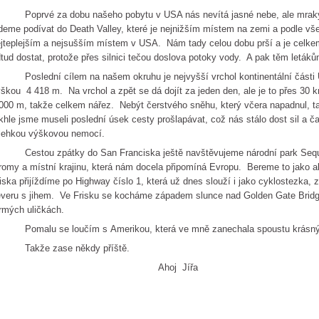
oprvé za dobu našeho pobytu v USA nás nevítá jasné nebe, ale mraky a 
deme podívat do Death Valley, které je nejnižším místem na zemi a podle vš
jteplejším a nejsušším místem v USA. Nám tady celou dobu prší a je cel
tud dostat, protože přes silnici tečou doslova potoky vody. A pak těm letáků
oslední cílem na našem okruhu je nejvyšší vrchol kontinentální části
škou 4 418 m. Na vrchol a zpět se dá dojít za jeden den, ale je to přes 30
000 m, takže celkem nářez. Nebýt čerstvého sněhu, který včera napadnul, ta
khle jsme museli poslední úsek cesty prošlapávat, což nás stálo dost sil a č
lehkou výškovou nemocí.
estou zpátky do San Franciska ještě navštěvujeme národní park Sequoi
romy a místní krajinu, která nám docela připomíná Evropu. Bereme to jako a
iska přijíždíme po Highway číslo 1, která už dnes slouží i jako cyklostezka, 
veru s jihem. Ve Frisku se kocháme západem slunce nad Golden Gate Bridg
rmých uličkách.
omalu se loučím s Amerikou, která ve mně zanechala spoustu krásnýc
akže zase někdy příště.
Ahoj Jířa