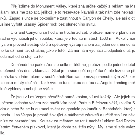
řejíždíme do Monument Valley, které zná určitě každý z reklam na Marl
álami musíme zaplatit, jelikož je to rezervace Navahů a tak nám zde neplatí
rků. Západ slunce se pokoušíme zastihnout v Canyon de Chelly, ale asi o čtv
síme vyfotit úžasný Spider rock bez slunečního svitu.
 Grand Canyonu se hodláme trochu zdržet, protože máme v plánu sestou
řádně vychutnali jeho hloubku, která je v těchto místech 1500 m. Ačkoliv nás
yslem provést sestup dolů a opětovný výstup nahoru za jeden den, nenecháv
horko už není tak strašné, jako v létě. Záměr nám vychází a odpoledne už 
odu rozhodně stojí za to.
 národního parku Zion se celkem těšíme, protože podle jednoho letáku j
utečnost nás dost zklamala. Skal je tu sice opět nepočítaně, ale lezou se p
ocházka vodním tokem v soutěskách Narrows je nezapomenutelným zážitkem, 
hloubka místy slušná. Také výstup turistickou cestou na Angels Landing moh
kné výhledy a nebojí se výšek.
 jsou v Las Vegas převážně samá kasina, ví asi každý. Ale jejich roz
 během jednoho večera zde navštívím např. Paris s Eifelovou věží, uvidím 
rku a nebo že se budu moci svést na gondole po kanálu v Benátkách, který 
nezia. Las Vegas je prostě šokující a nádherné zároveň a určitě stojí za náv
níze za hazardní hry. Kousek za městem se totiž nachází oblast Red Rocks, 
stním červeném pískovci, který je dobře zajištěn nýty. My jsme si zde vylez
bilo.