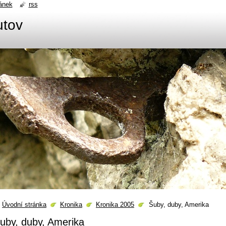
ánek
rss
utov
Úvodní stránka
Kronika
Kronika 2005
Šuby, duby, Amerika
uby, duby, Amerika