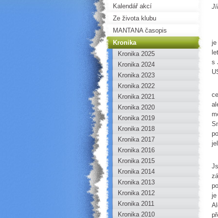
Kalendář akcí
Jí
Ze života klubu
MANTANA časopis
T
Kronika
je
le
Kronika 2025
s 
Kronika 2024
U
Kronika 2023
P
Kronika 2022
ce
Kronika 2021
al
Kronika 2020
mě
Kronika 2019
Sn
Kronika 2018
po
Kronika 2017
je
Kronika 2016
Z
Kronika 2015
Js
Kronika 2014
zá
Kronika 2013
po
Kronika 2012
je
Kronika 2011
Al
Kronika 2010
př