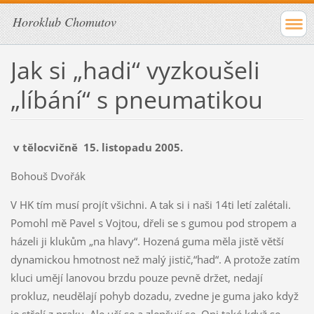
Horoklub Chomutov
Jak si „hadi“ vyzkoušeli
„líbání“ s pneumatikou
v tělocvičně 15. listopadu 2005.
Bohouš Dvořák
V HK tím musí projít všichni. A tak si i naši 14ti letí zalétali.
Pomohl mě Pavel s Vojtou, dřeli se s gumou pod stropem a
házeli ji klukům „na hlavy“. Hozená guma měla jistě větší
dynamickou hmotnost než malý jistič,“had“. A protože zatím
kluci umějí lanovou brzdu pouze pevně držet, nedají
prokluz, neudělají pohyb dozadu, zvedne je guma jako když
je střelí z praku. Ale učí se a zlepšují se. Oni také když se