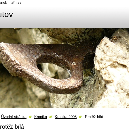
ánek
rss
utov
Úvodní stránka
Kronika
Kronika 2005
Protěž bílá
rotěž bílá