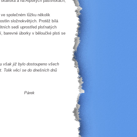
skaliska a na Alpských pastviskách,
ve společném lůžku několik
ostlin složnokvětých. Protěž bílá
tních sedí uprostřed plsťnatých
čí, barevné úborky v běloučké plsti se
bu však již bylo dostoupeno všech
t. Tolik věcí se do dnešních dnů
k