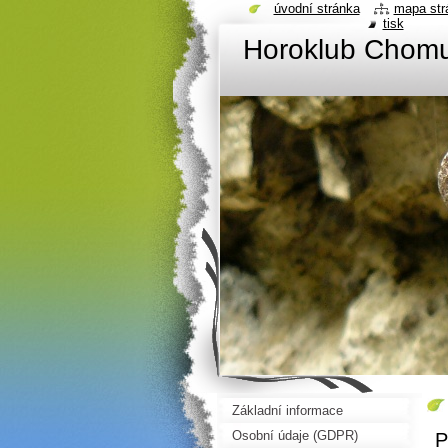
úvodní stránka
mapa str
tisk
Horoklub Chom
Základní informace
Osobní údaje (GDPR)
P