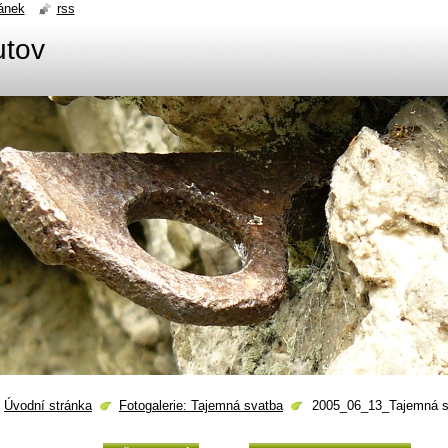
ánek
rss
utov
Úvodní stránka
Fotogalerie: Tajemná svatba
2005_06_13_Tajemná s