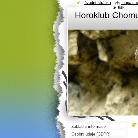
úvodní stránka
mapa str
tisk
Horoklub Chom
Základní informace
Osobní údaje (GDPR)