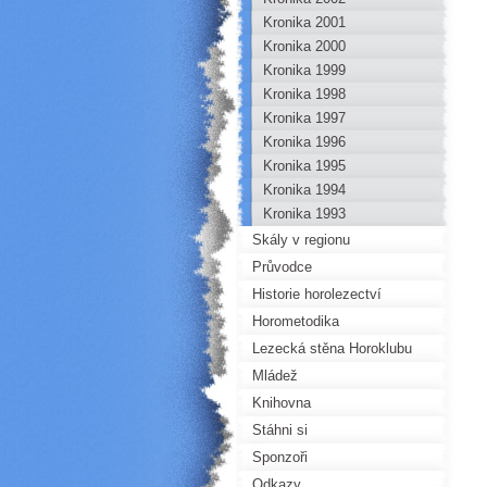
Kronika 2001
Kronika 2000
Kronika 1999
Kronika 1998
Kronika 1997
Kronika 1996
Kronika 1995
Kronika 1994
Kronika 1993
Skály v regionu
Průvodce
Historie horolezectví
Horometodika
Lezecká stěna Horoklubu
Mládež
Knihovna
Stáhni si
Sponzoři
Odkazy