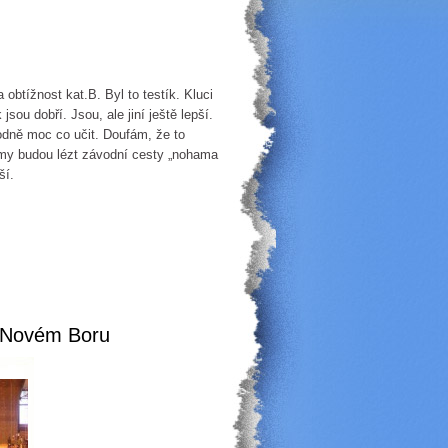
ížnost kat.B. Byl to testík. Kluci
jsou dobří. Jsou, ale jiní ještě lepší.
odně moc co učit. Doufám, že to
zimy budou lézt závodní cesty „nohama
ší.
v Novém Boru