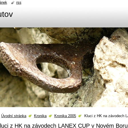
ánek
rss
utov
Úvodní stránka
Kronika
Kronika 2005
Kluci z HK na závodech
luci z HK na závodech LANEX CUP v Novém Boru