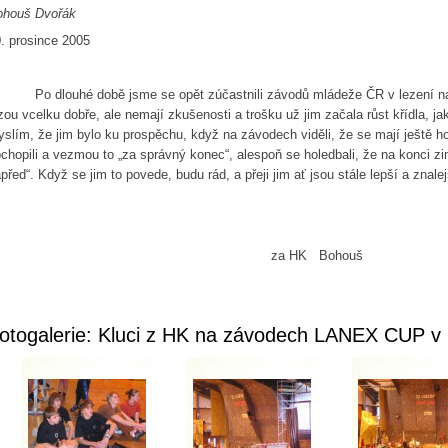
ohouš Dvořák
. prosince 2005
 dlouhé době jsme se opět zúčastnili závodů mládeže ČR v lezení na obt
zou vcelku dobře, ale nemají zkušenosti a trošku už jim začala růst křídla, jak 
slím, že jim bylo ku prospěchu, když na závodech viděli, že se mají ještě h
chopili a vezmou to „za správný konec“, alespoň se holedbali, že na konci 
před“. Když se jim to povede, budu rád, a přeji jim ať jsou stále lepší a znalej
za HK Bohouš
otogalerie: Kluci z HK na závodech LANEX CUP 