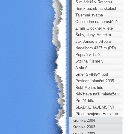
S mládeží v Rathenu
Horokroužek na skalách
Tajemná svatba
Odpoledne na horostěně
Zimní Glockner v létě
Šuby, duby, Amerika
Jak Jansič s Jíťou o
„Svatební spáru“ přišli!
Nadelhorn 4327 m (PD)
Poprvé v Tisé –
Burschlických stěnách
„Vzlínali“ jsme v
Anglickém Parčíku (Tisá)
A skoč…
Směr SFINGY pod
Měděncem..
Poslední slanění 2005
Řekl Mojžíš lidu
svému….
Návštěva naší mládeže v
Lezeckém centru
Protěž bílá
MAMUT
SLADKÉ TAJEMSTVÍ
Představujeme Horoklub
Kronika 2004
Chomutov
Kronika 2003
Kronika 2002