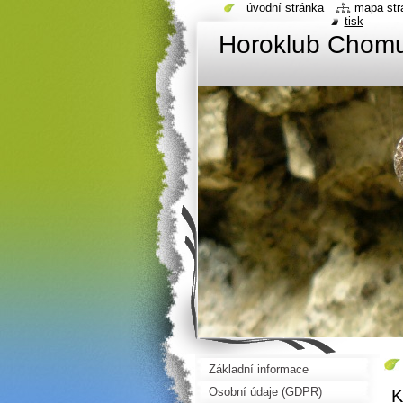
úvodní stránka
mapa str
tisk
Horoklub Chom
Základní informace
Osobní údaje (GDPR)
K