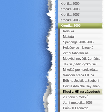
Kronika 2009
Kronika 2008
Kronika 2007
Kronika 2006
Kronika 2005
Korsika
Maltatall
Sperlonga 2004/2005
Holešovice - lezecká
stěna
Zimní táboření na
Medvědí skále
Medvědi nevědí, že tůristi
nemaj zbraně…
Jak si „hadi“ vyzkoušeli
„líbání“ s pneumatikou
Mikuláš pro horolezčata
Vánoční stěna HK na
stěně Horoklubu v Kadani
Běh na Jedlák a Zdobení
vánočního stromečku
Pointe Adolphe Rey aneb
Betembergův zářez
Kluci z HK na závodech
LANEX CUP v Novém
Z chorých mozků…
Boru
Květa
Jarní metodika 2005
Průšvih Leonardo