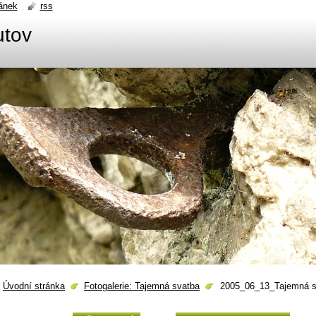
ánek
rss
utov
Úvodní stránka
Fotogalerie: Tajemná svatba
2005_06_13_Tajemná s