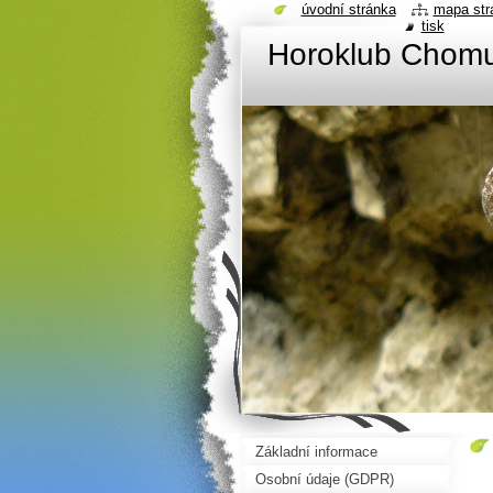
úvodní stránka
mapa str
tisk
Horoklub Chom
Základní informace
Osobní údaje (GDPR)