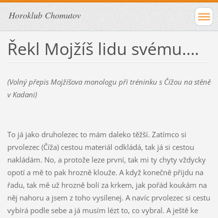
Horoklub Chomutov
Řekl Mojžíš lidu svému….
(Volný přepis Mojžíšova monologu při tréninku s Čížou na stěně
v Kadani)
To já jako druholezec to mám daleko těžší. Zatímco si
prvolezec (Číža) cestou materiál odkládá, tak já si cestou
nakládám. No, a protože leze první, tak mi ty chyty vždycky
opotí a mě to pak hrozně klouže. A když konečně přijdu na
řadu, tak mě už hrozně bolí za krkem, jak pořád koukám na
něj nahoru a jsem z toho vysílenej. A navíc prvolezec si cestu
vybírá podle sebe a já musím lézt to, co vybral. A ještě ke