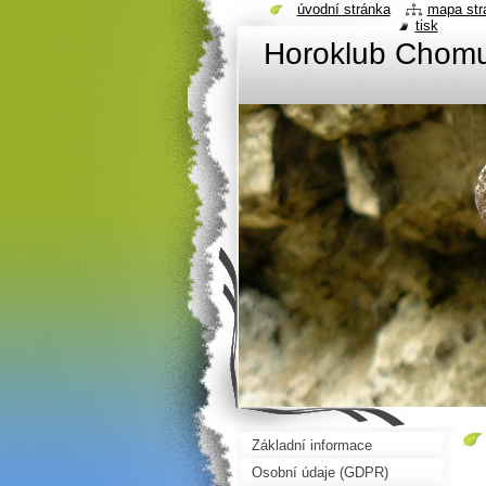
úvodní stránka
mapa str
tisk
Horoklub Chom
Základní informace
Osobní údaje (GDPR)