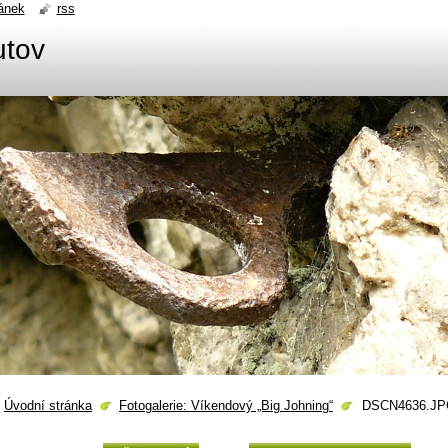
ánek
rss
utov
Úvodní stránka
Fotogalerie: Víkendový „Big Johning“
DSCN4636.J