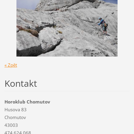
« Zpět
Kontakt
Horoklub Chomutov
Husova 83
Chomutov
43003
474 624 068