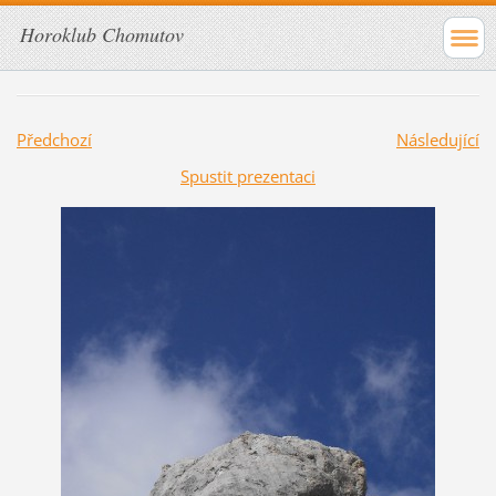
Horoklub Chomutov
Předchozí
Následující
Spustit prezentaci