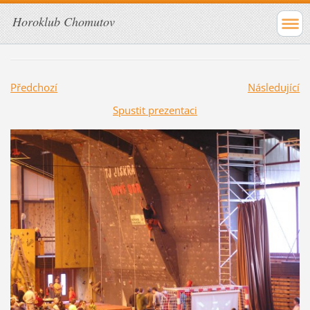
Horoklub Chomutov
Předchozí
Následující
Spustit prezentaci