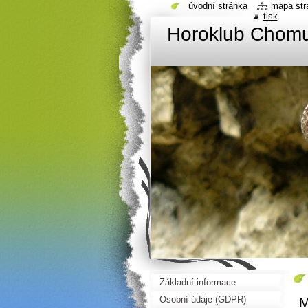
úvodní stránka
mapa str
tisk
Horoklub Chom
Základní informace
Osobní údaje (GDPR)
M