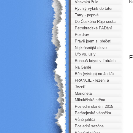
Ba
době
Vltavská žula
Rychlý výkřik do tater
Tatry - poprvé
Do Českého Ráje cesta
příjemná je, duláj, dudláj,
Petrohradské PADání
dá...
2015
Pozdrav
Právě jsem si přečetl
úvodník ...
Nejkrásnější slovo
Ufo vs. uzly
F
Bohouš kdysi v Tatrách
Na Gardě
Běh (výstup) na Jedlák
FRANCIE - lezení a
toulky
Jezeří
Marioneta
Mikulášská stěna
Poslední slanění 2015
Perštejnská vánočka
Vůně jehličí
Poslední sezóna
Vánoční stěna