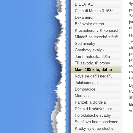
šp
BIELATAL
pr
Cima di Mezzo 3 163m
Sa
Dekameron
js
Bečovský ostroh
dí
Krušnohorci v Krkonoších
Ud
Mládež na lezecké stěně
„M
Horoklubu na gymnáziu v
Sedmihorky
al
Kadani
Goethovy skály -
pr
Komplet 2015
Jarní metodika 2015
pr
Tři závody, tři prohry
se
Mám 105 kilo, dál to
ne
nejde....
Když se daří i nedaří,
na
aneb turistka v Julských
Jubileumsgrat
By
Alpách
Domoradice
tr
Marciaga
šk
Pařízek a Bordelář
kl
Přejezd Krušných hor
ve
(PKH) na běžkách
Horoklubácké svatby
Svinčovo korespondence
Krátký výlet po dlouhé