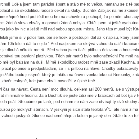
rcnul! Uděla jsem tam parádní špunt a stálo mě to velkou námahu se z té pa
otlačil a se škodolibou radostí čekal na kluky. Buchtík Zabiják na mě zkoušel
mozřejmě hned prohlédl mou hru na schovku a pochopil, že po něm chci aby s
em žádná slova chvály a opravdu žádná nebyla. Chtěl jsem si ještě vychutnat 
rou jako by nic a ještě měl nad sebou spoustu místa. Jeho táta musel být Krt
ělali jsme si v polosifonu pár selfíček a postoupili dál až k nápisu, který jse
ám 105 kilo a dál to nejde.“ Pod nadpisem se skrývá vchod do další krabice 
e je dlouhá několik metrů. Před sebou jsem tlačil přilbu s čelovkou a hous
ocpával tou parádní plazivkou. Těch pár metrů bylo nekonečných! Po mně na
o mě byl balzám na duši. Mírně škodolibou radost mně zase zkazil Kachna, 
 plazil po břiše a předpokládám, že i s přilbou na hlavě. Chodby pokračovaly
jnižšího bodu jeskyně, který je takřka na úrovni venku tekoucí Berounky, zač
 závěr jeskyně, kde jsme chvíli poseděli v úplné tmě.
l čas na návrat. Cesta není moc dlouhá, celkem asi 200 metrů, ale s výstu
vat minimálně hodinu. Já a Buchtík se ještě zdržíme v krabicích od bot (já v
oda psát. Stoupáme po laně, pod noham se nám zase otvírají ty dvě studny 
o
oužou po mokrých stěnách. V jeskyni je sice stálá teplota 9
C, ale nám zima
 vchodu jeskyně. Slunce nádherně hřeje a kolem je jasný den. Stálo to za to!