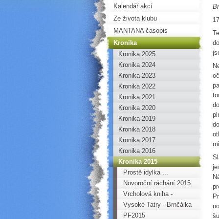
Kalendář akcí
B
Ze života klubu
17
MANTANA časopis
Te
Kronika
do
js
Kronika 2025
Kronika 2024
Ne
Kronika 2023
oč
pa
Kronika 2022
to
Kronika 2021
do
Kronika 2020
pl
Kronika 2019
do
Kronika 2018
ot
Kronika 2017
mi
Kronika 2016
Sl
Kronika 2015
je
Prostě idylka ...
Ná
Novoroční ráchání 2015
pr
Vrcholová kniha -
Pr
Zámecká jehla
Vysoké Tatry - Brnčálka
no
PF2015
šu