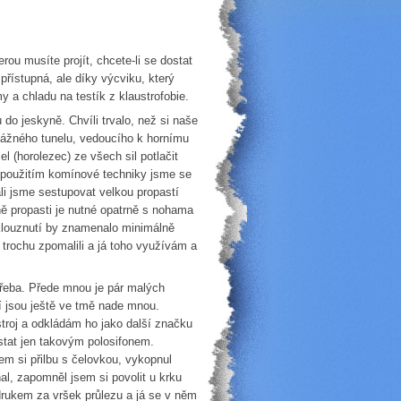
rou musíte projít, chcete-li se dostat
řístupná, ale díky výcviku, který
y a chladu na testík z klaustrofobie.
do jeskyně. Chvíli trvalo, než si naše
vážného tunelu, vedoucího k hornímu
l (horolezec) ze všech sil potlačit
m použitím komínové techniky jsme se
čali jsme sestupovat velkou propastí
ině propasti je nutné opatrně s nohama
uklouznutí by znamenalo minimálně
 trochu zpomalili a já toho využívám a
třeba. Přede mnou je pár malých
ří jsou ještě ve tmě nade mnou.
roj a odkládám ho jako další značku
ostat jen takovým polosifonem.
em si přilbu s čelovkou, vykopnul
l, zapomněl jsem si povolit u krku
drukem za vršek průlezu a já se v něm