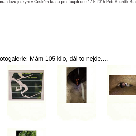
rrandovu jeskyni v Českém krasu prostoupili dne 17.5.2015 Petr Buchtík Br
otogalerie: Mám 105 kilo, dál to nejde....