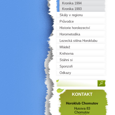
Kronika 1994
Kronika 1993
Skály v regionu
Průvodce
Historie horolezectví
Horometodika
Lezecká stěna Horoklubu
Mládež
Knihovna
Stáhni si
Sponzoři
Odkazy
KONTAKT
Horoklub Chomutov
Husova 83
Chomutov