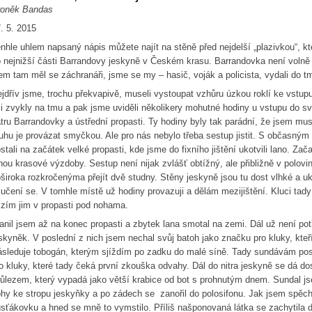
roněk Bandas
. 5. 2015
nhle uhlem napsaný nápis můžete najít na stěně před nejdelší „plazivkou“, kte
 nejnižší části Barrandovy jeskyně v Českém krasu. Barrandovka není volně p
em tam měl se záchranáři, jsme se my – hasič, voják a policista, vydali do tm
jdřív jsme, trochu překvapivě, museli vystoupat vzhůru úzkou roklí ke vstupu 
i zvykly na tmu a pak jsme uviděli několikery mohutné hodiny u vstupu do s
tru Barrandovky a ústřední propasti. Ty hodiny byly tak parádní, že jsem muse
uhu je provázat smyčkou. Ale pro nás nebylo třeba sestup jistit. S občasný
stali na začátek velké propasti, kde jsme do fixního jištění ukotvili lano. Za
nou krasové výzdoby. Sestup není nijak zvlášť obtížný, ale přibližně v polov
široka rozkročenýma přejít dvě studny. Stěny jeskyně jsou tu dost vlhké a 
lučení se. V tomhle místě už hodiny provazuji a dělám mezijištění. Kluci tady
zím jim v propasti pod nohama.
anil jsem až na konec propasti a zbytek lana smotal na zemi. Dál už není po
skyněk. V poslední z nich jsem nechal svůj batoh jako značku pro kluky, kte
sleduje tobogán, kterým sjíždím po zadku do malé síně. Tady sundávám post
o kluky, které tady čeká první zkouška odvahy. Dál do nitra jeskyně se dá d
ůlezem, který vypadá jako větší krabice od bot s prohnutým dnem. Sundal js
hy ke stropu jeskyňky a po zádech se zanořil do polosifonu. Jak jsem spěcha
sťákovku a hned se mně to vymstilo. Příliš našponovaná látka se zachytila 