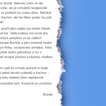
sti dostat. Nakonec jsem se ale
 volat, ale já schválně neodpovídal.
e protlačil tou malou dírou. Nečekal
Kachnu, ale ten blbec prolez tou pidi
ek!
m použil jako nadpis pro tenhle článek.
od bot. Tahle krabice má rovné dno,
enkovitým pohybem se po zádech
stoupil Buchtík a jeho mohutné funění
syn Krtka, vycepovaný armádou, který
 ještě dvěmi polosifony a my z
ali stoupat jílovitou a kluzkou chodbou
pem zpět ke vchodu jeskyně to bude
 té jedné docela vydatně) a Kachna –
a boty obalené jílem nepříjemně
 rozhodně není. Konečně se vynoříme
Broněk