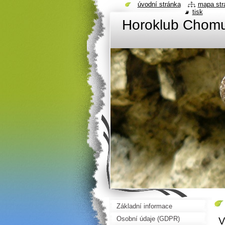
úvodní stránka
mapa str
tisk
Horoklub Chom
Základní informace
Osobní údaje (GDPR)
V