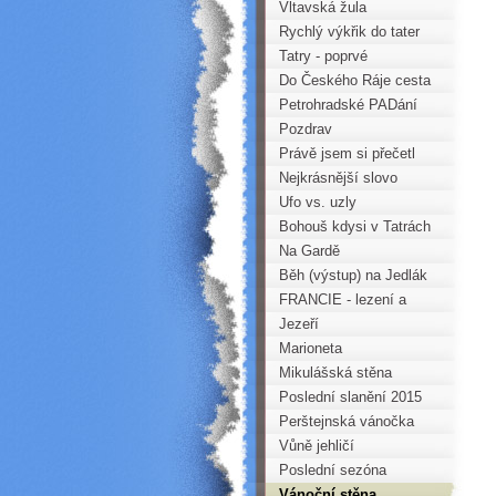
době
Vltavská žula
Rychlý výkřik do tater
Tatry - poprvé
Do Českého Ráje cesta
příjemná je, duláj, dudláj,
Petrohradské PADání
dá...
2015
Pozdrav
Právě jsem si přečetl
úvodník ...
Nejkrásnější slovo
Ufo vs. uzly
Bohouš kdysi v Tatrách
Na Gardě
Běh (výstup) na Jedlák
FRANCIE - lezení a
toulky
Jezeří
Marioneta
Mikulášská stěna
Poslední slanění 2015
Perštejnská vánočka
Vůně jehličí
Poslední sezóna
Vánoční stěna