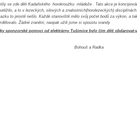
šly se zde děti Kadaňského horokroužku mládeže . Tato akce je koncipová
utěžilo, a to v lezeckých, silových a znalostních(horolezeckých) disciplíná
azku to prostě nešlo. Každé stanoviště mělo svůj počet bodů za výkon, a tak 
zdělovalo. Žádné zranění, naopak užili jsme si spoustu srandy.
ky sponzorské pomoci od elektrárny Tušimice bylo čím děti obdarovat-ve
Bohouš a Radka