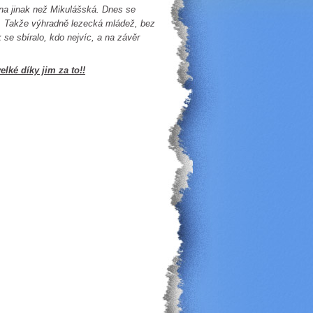
na jinak než Mikulášská. Dnes se
ch. Takže výhradně lezecká mládež, bez
se sbíralo, kdo nejvíc, a na závěr
lké díky jim za to!!