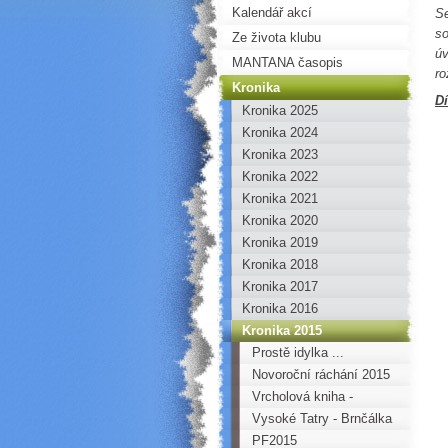
Kalendář akcí
Se
so
Ze života klubu
úv
MANTANA časopis
ro
Kronika
Dí
Kronika 2025
Kronika 2024
Kronika 2023
Kronika 2022
Kronika 2021
Kronika 2020
Kronika 2019
Kronika 2018
Kronika 2017
Kronika 2016
Kronika 2015
Prostě idylka ...
Novoroční ráchání 2015
Vrcholová kniha -
Zámecká jehla
Vysoké Tatry - Brnčálka
PF2015