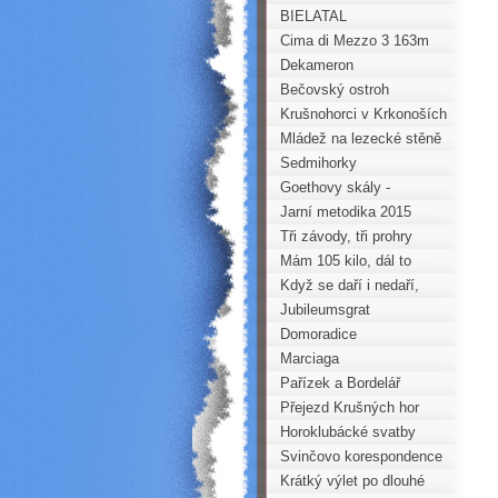
BIELATAL
Cima di Mezzo 3 163m
Dekameron
Bečovský ostroh
Krušnohorci v Krkonoších
Mládež na lezecké stěně
Horoklubu na gymnáziu v
Sedmihorky
Kadani
Goethovy skály -
Komplet 2015
Jarní metodika 2015
Tři závody, tři prohry
Mám 105 kilo, dál to
nejde....
Když se daří i nedaří,
aneb turistka v Julských
Jubileumsgrat
Alpách
Domoradice
Marciaga
Pařízek a Bordelář
Přejezd Krušných hor
(PKH) na běžkách
Horoklubácké svatby
Svinčovo korespondence
Krátký výlet po dlouhé