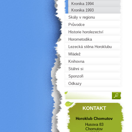
Kronika 1994
Kronika 1993
Skály v regionu
Průvodce
Historie horolezectví
Horometodika
Lezecká stěna Horoklubu
Mládež
Knihovna
Stáhni si
Sponzoři
Odkazy
KONTAKT
Horoklub Chomutov
Husova 83
Chomutov