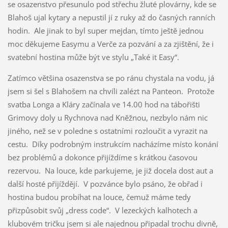
se osazenstvo přesunulo pod střechu žluté plovárny, kde se
Blahoš ujal kytary a nepustil jí z ruky až do časných ranních
hodin. Ale jinak to byl super mejdan, tímto ještě jednou
moc děkujeme Easymu a Verče za pozvání a za zjištění, že i
svatební hostina může být ve stylu „Také it Easy“.
Zatímco většina osazenstva se po ránu chystala na vodu, já
jsem si šel s Blahošem na chvíli zalézt na Panteon. Protože
svatba Longa a Kláry začínala ve 14.00 hod na tábořišti
Grimovy doly u Rychnova nad Kněžnou, nezbylo nám nic
jiného, než se v poledne s ostatními rozloučit a vyrazit na
cestu. Díky podrobným instrukcím nacházíme místo konání
bez problémů a dokonce přijíždíme s krátkou časovou
rezervou. Na louce, kde parkujeme, je již docela dost aut a
další hosté přijíždějí. V pozvánce bylo psáno, že obřad i
hostina budou probíhat na louce, čemuž máme tedy
přizpůsobit svůj „dress code“. V lezeckých kalhotech a
klubovém tričku jsem si ale najednou připadal trochu divně,