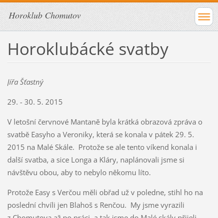
Horoklub Chomutov
Horoklubácké svatby
Jířa Šťastný
29. - 30. 5. 2015
V letošní červnové Mantaně byla krátká obrazová zpráva o
svatbě Easyho a Veroniky, která se konala v pátek 29. 5.
2015 na Malé Skále. Protože se ale tento víkend konala i
další svatba, a sice Longa a Kláry, naplánovali jsme si
návštěvu obou, aby to nebylo někomu líto.
Protože Easy s Verčou měli obřad už v poledne, stihl ho na
poslední chvíli jen Blahoš s Renčou. My jsme vyrazili
z Chomutova až po práci, a tak jsme do Malé skály přijeli