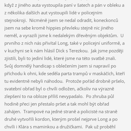
když z jiného auta vystoupila paní v šatech a pán v obleku a
z několika dalších aut vystoupili lidé v policejním
stejnokroji. Nicméně jsem se nedal odradit, koneckonců
jsem na sebe kromě hippies převleku stejně nic jiného
neměl, a vyrazili jsme k nedalekým dřevěným objektům. U
prvního z nich nás přivítal Long, také v policejní uniformě, a
v kuchyni se k nám hlásil Dick s Terezkou. Jak jsme později
zjistili, byli to jediní lidé, které jsme na této svatbě znali.
Svůj domnělý handicap s oblečením jsem si napravil po
příchodu k ohni, kde seděla parta trampů v maskáčích, kteří
tu evidentně nebyli náhodou. Protože pořád drobně pršelo,
svatební obřad byl o chvíli odložen, ačkoliv na výrazně
zlepšení to na obloze příliš nevypadalo. Po zhruba půl
hodině přeci jen přestalo pršet a tak mohl být obřad
zahájen. Trampové na jedné straně a policisté na straně
druhé vytvořili kordon, kterým prošel nejprve Long a po
chvíli i Klára s maminkou a družičkami. Pak už proběhl