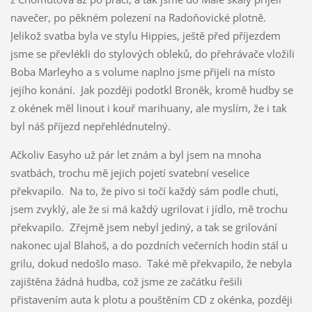
navečer, po pěkném polezení na Radoňovické plotně.
Jelikož svatba byla ve stylu Hippies, ještě před příjezdem
jsme se převlékli do stylových obleků, do přehrávače vložili
Boba Marleyho a s volume naplno jsme přijeli na místo
jejího konání. Jak později podotkl Broněk, kromě hudby se
z okének měl linout i kouř marihuany, ale myslím, že i tak
byl náš příjezd nepřehlédnutelný.
Ačkoliv Easyho už pár let znám a byl jsem na mnoha
svatbách, trochu mě jejich pojetí svatební veselice
překvapilo. Na to, že pivo si točí každý sám podle chuti,
jsem zvyklý, ale že si má každý ugrilovat i jídlo, mě trochu
překvapilo. Zřejmě jsem nebyl jediný, a tak se grilování
nakonec ujal Blahoš, a do pozdních večerních hodin stál u
grilu, dokud nedošlo maso. Také mě překvapilo, že nebyla
zajištěna žádná hudba, což jsme ze začátku řešili
přistavením auta k plotu a pouštěním CD z okénka, později