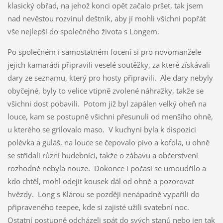
klasický obřad, na jehož konci opět začalo pršet, tak jsem
nad nevěstou rozvinul deštník, aby jí mohli všichni popřát
vše nejlepší do společného života s Longem.
Po společném i samostatném focení si pro novomanžele
jejich kamarádi připravili veselé soutěžky, za které získávali
dary ze seznamu, který pro hosty připravili. Ale dary nebyly
obyčejné, byly to velice vtipně zvolené náhražky, takže se
všichni dost pobavili. Potom již byl zapálen velký oheň na
louce, kam se postupně všichni přesunuli od menšího ohně,
u kterého se grilovalo maso. V kuchyni byla k dispozici
polévka a guláš, na louce se čepovalo pivo a kofola, u ohně
se střídali různí hudebníci, takže o zábavu a občerstvení
rozhodně nebyla nouze. Dokonce i počasí se umoudřilo a
kdo chtěl, mohl odejít kousek dál od ohně a pozorovat
hvězdy. Long s Klárou se později nenápadně vypařili do
připraveného teepee, kde si zajisté užili svatební noc.
Ostatní postupně odcházeli spát do svých stanů nebo jen tak