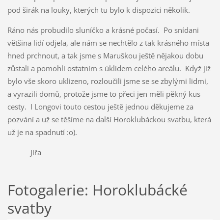
pod širák na louky, kterých tu bylo k dispozici několik.
Ráno nás probudilo sluníčko a krásné počasí. Po snídani
většina lidí odjela, ale nám se nechtělo z tak krásného místa
hned prchnout, a tak jsme s Maruškou ještě nějakou dobu
zůstali a pomohli ostatním s úklidem celého areálu. Když již
bylo vše skoro uklizeno, rozloučili jsme se se zbylými lidmi,
a vyrazili domů, protože jsme to přeci jen měli pěkný kus
cesty. I Longovi touto cestou ještě jednou děkujeme za
pozvání a už se těšíme na další Horoklubáckou svatbu, která
už je na spadnutí :o).
Jířa
Fotogalerie: Horoklubácké
svatby