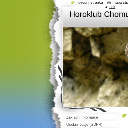
úvodní stránka
mapa str
tisk
Horoklub Chom
Základní informace
Osobní údaje (GDPR)