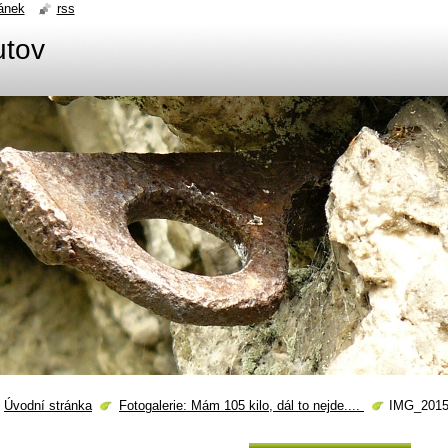
ánek
rss
utov
Úvodní stránka
Fotogalerie: Mám 105 kilo, dál to nejde....
IMG_2015