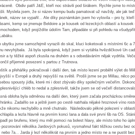
ráceně. Obdiv patří J&E, kteří noc strávili pod širákem. Rychle jsme to míst
šli. Myslela jsem, že si název kempu budu pamatovat už navždy, ale jak teď
ánek, název se vypařil… Ale díky poznámkám jsem ho vylovila – pro ty, kteř
ásami, kemp se jmenuje Beldoire a je kousek od lezeckých oblastí a kousek
mochodem, když projíždíte údolím Tarn, připadáte si při pohledu na všudypří
Labáku.
 ubytku jsme samozřejmě vyrazili do skal, kluci koketovali s místními 6c a
nu nevyhýbala. Já byla spokojená, když jsem si vytáhla hvězdičkové Un cad
sir a ty těžké aspoň zkusila na druhém a s odsedáváním nějak vydrtila. Veče
ončil příjemné posezení s partou z Trutnova.
štík a přeháňky pokračovali i další den, tak místo lezení proběhl výlet do Mil
jvyšší v Evropě a druhý nejvyšší na světě. Prošli jsme se po Millau, něco po
sebou spousty jídla, které mi i dost zbývalo díky společným večeřím. Dokon
plesnivějící chléb to nedal a zplesnivěl, takže jsem se od večeří distancova
sná obloha byla odměnou na další den, který jsem začala procházkou směrem
hránku. Zadařilo se a ještě jsem po cestě natrhala nějaké hroznové víno ro
kže nikomu nechybělo a mně chutnalo. Následovalo pěkné polezení v oblast
chlapila a lezla hlavně na prvním konci lana a dala své první 6b na OS. Stán
padl po brufenu, který mu měl pomoci na bolest hlavy, ale místo toho ho úpln
 pozorování několika Jardových pokusů, vysmahnul fakt těžkou cestu bez ods
 nebo 7a... Jarda ji lezl několikrát na prvním a jedno místo ne a ne pustit be