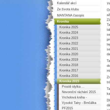
Kalendář akcí
V
Ze života klubu
Os
až
MANTANA časopis
Zá
Kronika
Ta
Kronika 2025
ta
Kronika 2024
se
Kronika 2023
pr
Kronika 2022
te
Kronika 2021
se
Kronika 2020
da
Kronika 2019
Ta
Kronika 2018
do
Kronika 2017
mi
Kronika 2016
Zn
Kronika 2015
tr
Prostě idylka ...
Ta
Novoroční ráchání 2015
ka
Vrcholová kniha -
Dl
Zámecká jehla
Vysoké Tatry - Brnčálka
dá
PF2015