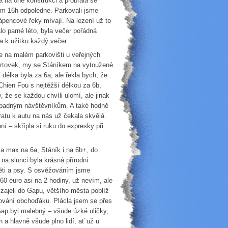
 na oné konstrukci a probrala se
lem 16h odpoledne. Parkovali jsme
vápencové řeky mívají. Na lezení už to
alo parné léto, byla večer pořádná
a k užitku každý večer.
e na malém parkovišti u veřejných
portovek, my se Stáníkem na vytoužené
délka byla za 6a, ale řekla bych, že
Chien Fou s nejtěžší délkou za 6b,
, že se každou chvíli ulomí, ale jinak
řípadným návštěvníkům. A také hodně
atu k autu na nás už čekala skvělá
ní – skřípla si ruku do expresky při
fla max na 6a, Stáník i na 6b+, do
na slunci byla krásná přírodní
děti a psy. S osvěžováním jsme
2,60 euro asi na 2 hodiny, už nevím, ale
 zajeli do Gapu, většího města poblíž
ování obchoďáku. Plácla jsem se přes
 Gap byl malebný – všude úzké uličky,
a hlavně všude plno lidí, ať už u