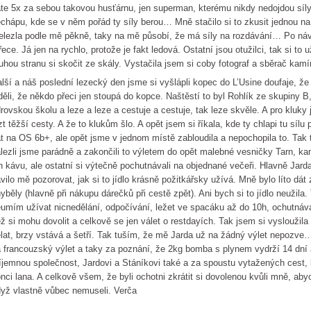
te 5x za sebou takovou husťárnu, jen superman, kterému nikdy nedojdou síly,
chápu, kde se v něm pořád ty síly berou… Mně stačilo si to zkusit jednou na 
elezla podle mě pěkně, taky na mě působí, že má síly na rozdávání… Po náv
řece. Já jen na rychlo, protože je fakt ledová. Ostatní jsou otužilci, tak si to 
uhou stranu si skočit ze skály. Vystačila jsem si coby fotograf a sběrač kamí
lší a náš poslední lezecký den jsme si vyšlápli kopec do L’Usine doufaje, 
děli, že někdo přeci jen stoupá do kopce. Naštěstí to byl Rohlík ze skupiny B
rovskou školu a leze a leze a cestuje a cestuje, tak leze skvěle. A pro kluky 
zt těžší cesty. A že to klukům šlo. A opět jsem si říkala, kde ty chlapi tu síl
t na OS 6b+, ale opět jsme v jednom místě zabloudila a nepochopila to. Tak t
lezli jsme parádně a zakončili to výletem do opět malebné vesničky Tarn, kam
n kávu, ale ostatní si výtečně pochutnávali na objednané večeři. Hlavně Jarda
vilo mě pozorovat, jak si to jídlo krásně požitkářsky užívá. Mně bylo líto dát
yběly (hlavně při nákupu dárečků při cestě zpět). Ani bych si to jídlo neužila.
umím užívat nicnedělání, odpočívání, ležet ve spacáku až do 10h, ochutnávat 
ž si mohu dovolit a celkově se jen válet o restdayích. Tak jsem si vysloužila
lat, brzy vstává a šetří. Tak tuším, že mě Jarda už na žádný výlet nepozve…
 francouzský výlet a taky za poznání, že 2kg bomba s plynem vydrží 14 dní a
íjemnou společnost, Jardovi a Stáníkovi také a za spoustu vytažených cest
nci lana. A celkově všem, že byli ochotni zkrátit si dovolenou kvůli mně, abych
yž vlastně vůbec nemuseli. Verča