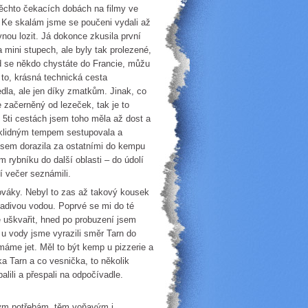
 těchto čekacích dobách na filmy ve
. Ke skalám jsme se poučeni vydali až
nou lozit. Já dokonce zkusila první
mini stupech, ale byly tak prolezené,
d se někdo chystáte do Francie, můžu
 to, krásná technická cesta
dla, ale jen díky zmatkům. Jinak, co
e začerněný od lezeček, tak je to
 5ti cestách jsem toho měla až dost a
 klidným tempem sestupovala a
 jsem dorazila za ostatními do kempu
 rybníku do další oblasti – do údolí
zí večer seznámili.
nováky. Nebyl to zas až takový kousek
ladivou vodou. Poprvé se mi do té
e uškvařit, hned po probuzení jsem
u u vody jsme vyrazili směr Tarn do
me jet. Měl to být kemp u pizzerie a
ka Tarn a co vesnička, to několik
ili a přespali na odpočívadle.
kým potřebám, těm voňavým i