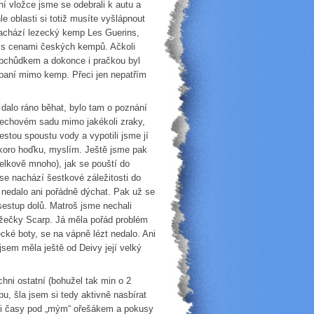
rní vložce jsme se odebrali k autu a
e oblasti si totiž musíte vyšlápnout
achází lezecký kemp Les Guerins,
m s cenami českých kempů. Ačkoli
bchůdkem a dokonce i pračkou byl
 spaní mimo kemp. Přeci jen nepatřím
 dalo ráno běhat, bylo tam o poznání
ořechovém sadu mimo jakékoli zraky,
estou spoustu vody a vypotili jsme jí
 skoro hoďku, myslím. Ještě jsme pak
celkově mnoho), jak se pouští do
se nachází šestkové záležitosti do
e nedalo ani pořádně dýchat. Pak už se
ě sestup dolů. Matroš jsme nechali
ležečky Scarp. Já měla pořád problém
cké boty, se na vápně lézt nedalo. Ani
jsem měla ještě od Deivy její velký
hni ostatní (bohužel tak min o 2
u, šla jsem si tedy aktivně nasbírat
ými časy pod „mým“ ořešákem a pokusy