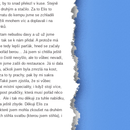
 by to snad přelezl v kuse. Stejně
druhým a stačilo. Za to Elis to
ratu do kempu jsme se zchladili
užili mnohem víc a doplavali i na
nků.
že tam nebudou davy a už už jsme
, tak se k nám přidal. A protože má
je tedy lepší parťák, hned se začaly
u pořád berou… Já jsem si chtěla ještě
o čistě nevyšlo, ale to vůbec nevadí,
 jsme zašli do restaurace. Já si dala
, ačkoli jsem byla zmrzlá na kost,
 za to ty prachy, pak by mi sakra
 Také jsem zjistila, že si vůbec
místní speciality, i když stojí více,
 post prudičky, která musí pořád něco
 Ale i tak mu děkuji za tuhle nabídku,
 ještě zbyde. Děkuji Elis za
, které jsem mohla zkoušet na druhém
 stihla svatbu (kterou jsem stihla), i