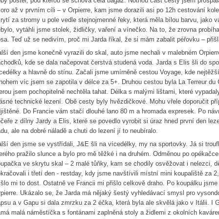
by postel, pod kterou se schová celá bagáž. Notnou část cesty jsem prospala
oro až v prvním cíli – v Orpierre, kam jsme dorazili asi po 12h cestování ko
rytí za stromy u pole vedle stejnojmenné řeky, která měla bílou barvu, jako 
bylo, vytáhli jsme stolek, židličky, vaření a vínečko. Na to, že zrovna probíh
sa. Teď už se nedivím, proč mi Jarda říkal, že si mám zabalit péřovku – přišl
lší den jsme konečně vyrazili do skal, auto jsme nechali v malebném Orpierr
chodků, kde se dala načepovat čerstvá studená voda. Jarda s Elis šli do s
cedélky a hlavně do stínu. Začali jsme umírněně cestou Voyage, kde nejtěžší 
ohem víc jsem se zapotila v délce za 5+. Druhou cestou byla La Terreur du 
erou jsem pochopitelně nechtěla tahat. Délka s malými lištami, které vypadaly
ásné technické lezení. Obě cesty byly hvězdičkové. Mohu vřele doporučit p
jištěné. Do Francie vám stačí dlouhé lano 80 m a hromada expresek. Po návr
čeře z dílny Jardy a Elis, které se povedlo vyrobit si úraz hned první den leze
du, ale na dobré náladě a chuti do lezení jí to neubíralo.
lší den jsme se vystřídali, J&E šli na vícedélky, my na sportovky. Já si trou
erého pražilo slunce a bylo pro mě těžké i na druhém. Odměnou po opékačce 
upačka ve skrytu skal – 2 malé tůňky, kam se chodily osvěžovat i nelezci, 
kračovali i třetí den - restday, kdy jsme navštívili místní mini koupaliště za 
išlo mi to dost. Ostatně ve Francii mi přišlo celkově draho. Po koupálku jsme
pierre. Ukázalo se, že Jarda má nějaký šestý vyhledávací smysl pro vysond
psu a v Gapu si dala zmrzku za 2 éčka, která byla ale skvělá jako v Itálii. I
má malá náměstíčka s fontánami zaplněná stoly a židlemi z okolních kaváren 