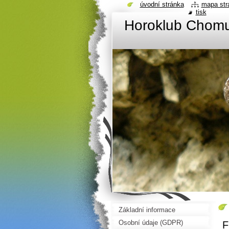
úvodní stránka
mapa str
tisk
Horoklub Chom
Základní informace
Osobní údaje (GDPR)
F