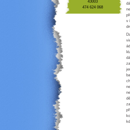
43003
dá
474 624 068
ne
př
v 
dr
Da
vi
ád
lé
dá
za
je
ba
ch
ne
ne
dě
za
př
ko
kd