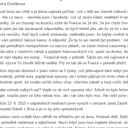
erča Dvořáková
ud tomu asi chtěl a já doma zapnula počítač, což v létě ani vlastně celkov
. Ale co navíc – otevřela jsem i facebook, což už skoro vůbec nedělám! A t
stěry, že se chystají na lezecký výlet do Francie na 14 dní, že jim chybí čtvrt
k jsem jen tak nezávazně odpověděla, že bych klidně jela, ale že se mi v te
kže nemůžu. Aniž bych cokoli očekávala, nadhodila jsem, že kdyby změnili te
 vám poštěstí taková šance. A odpověď „Že by to asi neměl být problém.“ mě
ojet pohodlným transportérem co nejvíce oblastí, na závěr možná canyoning c
plá véča z vlastních zdrojů a popíjení francouzských vín, spaní na divoko, d
m tam nějaký ten kemp… Finančně tedy v pohodě. Takže pro mě zajímavé a n
lší výzva! To člověk běžně nedělá. Prý se tak dá ve Francii v pohodě přežít.
kže zbývalo domluvit v práci volno na 2 týdny, což překvapivě také nebyl pr
volená), pořídit eura, popůjčovat spousty věcí (všem půjčujícím tímto vřele d
lionkrát ujistit, že svatbu určitě stihnu včas, všechno zabalit a hurá vstříc do
áte výhodu velkých aut? Vejde se do nich spousta věcí. Ačkoli mi bylo řeč
ápit, snažila jsem se toho nebrat moc, ale i tak toho bylo moc. Ale vešli jsme 
kže 23. 8. 2015 v odpoledních hodinách jsme vyrazili v sestavě Jarda Zástík, 
marád Stáník z Brna a já co by jeho spolulezkyně.
ouhou cestu zvládli kluci odřídit na střídačku jen ve dvou. Klobouk dolů. Dalš
 pohodlně natáhnout a odpočinout. Navíc když jsou ruce majitele šikovné, sk