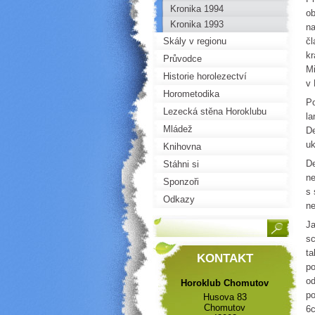
Kronika 1994
ob
Kronika 1993
na
Skály v regionu
čl
kr
Průvodce
Mi
Historie horolezectví
v 
Horometodika
Po
Lezecká stěna Horoklubu
la
Mládež
De
uk
Knihovna
De
Stáhni si
ne
Sponzoři
s 
Odkazy
ne
Ja
sc
ta
KONTAKT
po
od
Horoklub Chomutov
po
Husova 83
Chomutov
6c