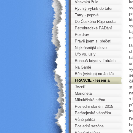
době
Vltavská žula
ka
vy
Rychlý výkřik do tater
po
Tatry - poprvé
kt
Do Českého Ráje cesta
vy
příjemná je, duláj, dudláj,
Petrohradské PADání
fa
dá...
2015
Pozdrav
me
Právě jsem si přečetl
Da
úvodník ...
Nejkrásnější slovo
ch
Ufo vs. uzly
ta
Bohouš kdysi v Tatrách
sn
Na Gardě
vy
Běh (výstup) na Jedlák
se
FRANCIE - lezení a
čá
toulky
Jezeří
st
na
Marioneta
s 
Mikulášská stěna
pů
Poslední slanění 2015
le
Perštejnská vánočka
Dr
Vůně jehličí
ho
Poslední sezóna
šp
Vánoční stěna