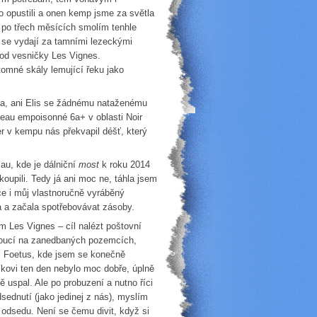
o opustili a onen kemp jsme za světla
 po třech měsících smolím tenhle
í se vydají za tamními lezeckými
 od vesničky Les Vignes.
tomné skály lemující řeku jako
 7a, ani Elis se žádnému nataženému
eau empoisonné 6a+ v oblasti Noir
r v kempu nás překvapil déšť, který
lau, kde je dálniční
most
k roku 2014
koupili. Tedy já ani moc ne, táhla jsem
ce i můj vlastnoručně vyráběný
la a začala spotřebovávat zásoby.
 Les Vignes – cíl nalézt poštovní
stoucí na zanedbaných pozemcích,
i Foetus, kde jsem se konečně
íkovi ten den nebylo moc dobře, úplně
ě uspal. Ale po probuzení a nutno říci
ednutí (jako jedinej z nás), myslím
z odsedu. Není se čemu divit, když si