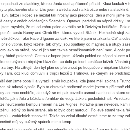
nespadnutí ze slackliny, kterou Jarda duchapřítomně přibalil. Kluci koukali v
rytu plechového stanu. Elis jsem zahlédla buď na károšce nebo na slacklině
 15h, takže i kopec se nezdál tak hrozný jako předchozí den a mohli jsme rov
ě cesty v oněch odložených Scarpách. Opravdu parádně na vápně držely i na 
 jsem myslela, že mi odumřou palce a vrátila se k Deiviným botičkám. Poku
poručit cestu Bunny and Climb 6b+, kterou vyvedl Stáník. Rozhodně stojí za
hvězdičkou. Také Face d’Iguane za 6a+, ve které jsem si „zkazila OS“ a odse
 přišlo vtipné, když lezete, tak chyty jsou opatlaný od magnézia a stupy zas
oro jako na stěně, pokud jich tam takhle označkovaných není moc. A opět po
sty řádně prolezené. Cestou z kopce jsem užívala pohled na západ slunce a
konce uhýbala i nějakým bláznům, co dolů po lesní cestičce běželi. Vlastně
 za tmy. Na zítřejší den byl plán se přesunout po koupačce v nějakém blízkém
ky Tarn, což kluci domluvili s trojicí lezců z Trutnova, se kterými se předcho
lší den jsme pobalili a vyrazili směr koupačka, kde jsme měli spicha s Trut
zas až takový rybník. Bylo to obrovské nádherně modré jezero s příjemně ch
dy ani moc nechtělo, ale když se mi pak povedlo usnout na slunci a skoro s
letěla jak střela a běžela střemhlav do vody. Jako z posledních sil. Po relax
íže neurčeného kempu směrem na Les Vignes. Pořádně jsme nevěděli, kam má
zénu, jediný po levé straně, ale to bylo dost matoucí. Po levé straně tekla ře
mpů – vodáckých stanovišť. Takže po velmi dlouhé cestě jsme to za tmy zabal
onečně můj vytoužený spánek mimo kemp….
obuzení bylo poněkud cítit, ono odpočívadlo sloužilo ke všem možným lids