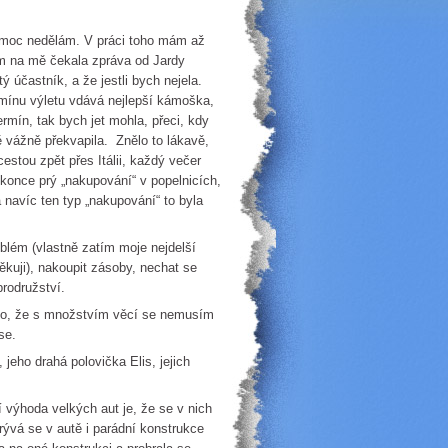
ě moc nedělám. V práci toho mám až
am na mě čekala zpráva od Jardy
ý účastník, a že jestli bych nejela.
rmínu výletu vdává nejlepší kámoška,
rmín, tak bych jet mohla, přeci, kdy
 vážně překvapila. Znělo to lákavě,
estou zpět přes Itálii, každý večer
okonce prý „nakupování“ v popelnicích,
avíc ten typ „nakupování“ to byla
oblém (vlastně zatím moje nejdelší
ěkuji), nakoupit zásoby, nechat se
brodružství.
eno, že s množstvím věcí se nemusím
se.
jeho drahá polovička Elis, jejich
í výhoda velkých aut je, že se v nich
rývá se v autě i parádní konstrukce