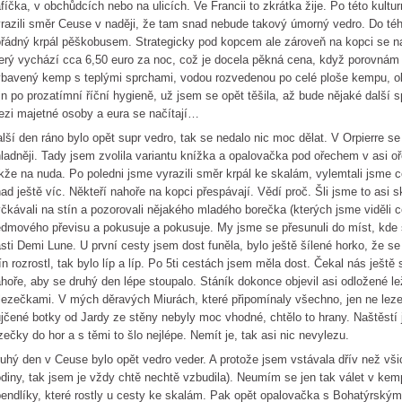
fíčka, v obchůdcích nebo na ulicích. Ve Francii to zkrátka žije. Po této kultu
razili směr Ceuse v naději, že tam snad nebude takový úmorný vedro. Do téhl
řádný krpál pěškobusem. Strategicky pod kopcem ale zároveň na kopci se n
erý vychází cca 6,50 euro za noc, což je docela pěkná cena, když porovná
bavený kemp s teplými sprchami, vodou rozvedenou po celé ploše kempu, o
jn po prozatímní říční hygieně, už jsem se opět těšila, až bude nějaké další
zi majetné osoby a eura se načítají…
lší den ráno bylo opět supr vedro, tak se nedalo nic moc dělat. V Orpierre se
ladněji. Tady jsem zvolila variantu knížka a opalovačka pod ořechem v asi 
kže na nuda. Po poledni jsme vyrazili směr krpál ke skalám, vylemtali jsme c
ad ještě víc. Někteří nahoře na kopci přespávají. Vědí proč. Šli jsme to asi
čkávali na stín a pozorovali nějakého mladého borečka (kterých jsme viděli 
dmového převisu a pokusuje a pokusuje. My jsme se přesunuli do míst, kde 
sti Demi Lune. U první cesty jsem dost funěla, bylo ještě šílené horko, že s
ín rozrostl, tak bylo líp a líp. Po 5ti cestách jsem měla dost. Čekal nás ješt
hoře, aby se druhý den lépe stoupalo. Stáník dokonce objevil asi odložené 
lezečkami. V mých děravých Miurách, které připomínaly všechno, jen ne leze
jčené botky od Jardy ze stěny nebyly moc vhodné, chtělo to hrany. Naštěstí 
zečky do hor a s těmi to šlo nejlépe. Nemít je, tak asi nic nevylezu.
uhý den v Ceuse bylo opět vedro veder. A protože jsem vstávala dřív než všic
diny, tak jsem je vždy chtě nechtě vzbudila). Neumím se jen tak válet v kemp
endlíky, které rostly u cesty ke skalám. Pak opět opalovačka s Bohatýrsk